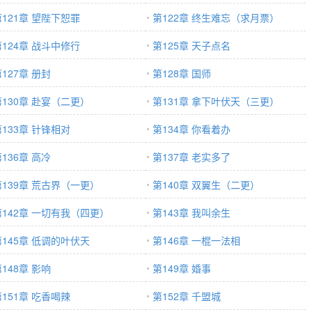
第121章 望陛下恕罪
第122章 终生难忘（求月票）
第124章 战斗中修行
第125章 天子点名
127章 册封
第128章 国师
第130章 赴宴（二更）
第131章 拿下叶伏天（三更）
第133章 针锋相对
第134章 你看着办
136章 高冷
第137章 老实多了
第139章 荒古界（一更）
第140章 双翼生（二更）
第142章 一切有我（四更）
第143章 我叫余生
第145章 低调的叶伏天
第146章 一棍一法相
148章 影响
第149章 婚事
第151章 吃香喝辣
第152章 千盟城