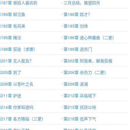
第187章 很招人喜欢的
三月总结，展望四月
189章 柳沉鱼
第190章 奴才？
192章 有风来
第193章 剑体
195章 赌注
第196章 道心种魔曲（二更）
第198章 狂徒（求票）
第199章 选宗门
第201章 无人能及？
第202章 知我者，解我狂傲
205章 到了
第206章 杀伤力（二更）
第208章 以苍叶之名
第209章 波澜
211章 护送
第212章 兵临城下
第214章 你爹知道吗
第215章 拭目以待
第217章 各方降临（三更）
第218章 低声下气