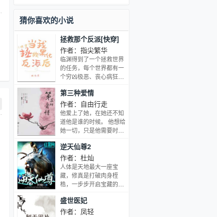
一条长达两千零四十八米的街道，这里
有着一百六十八间店铺，每一位店铺的
猜你喜欢的小说
主人，都是一位强大的异能者。绰号宙
斯的佣兵界之王，因为妻子在意...
拯救那个反派[快穿]
作者：指尖繁华
临渊得到了一个拯救世界
的任务，每个世界都有一
个穷凶极恶、丧心病狂的
大反派，以毁灭世界为己
第三种爱情
任，以致于生灵涂炭、民
不聊生。所以他要在反派
作者：自由行走
没有成长起来之前就把反
他爱上了她，在她还不知
派扼杀在摇篮中，以绝后
道他是谁的时候。 他想给
患。再后来，临渊觉得该
她一切，只是他需要时
拯救的不是世界，而是那
间。 她也一样，她甚至无
逆天仙尊2
个反派。然而，临渊看着
法抵抗他的清澈的眼神。
天真烂漫、沉溺在爱情
不该开始的，往往都会开
作者：杜灿
中，往他怀里钻的反派，
始，一旦开始了，就只能
人体是天地最大一座宝
惆怅的叹了口气，这任务
在甜蜜与伤痛中沉沦。 他
藏，修真是打破肉身桎
根本不是拯救世界，而
说：不要想将来，将来让
梏，一步步开启宝藏的钥
是‘干掉那个反派’吧？霁
我来想。 她说：我不要将
匙。 风云为我骄，天地为
月：我前期是个小可怜，
盛世医妃
来，我只要现在。 真的能
我傲，看杨真开启神藏觉
但总能遇到金大腿。
做到吗？ 如果你是一个曾
醒白虎、青龙两大血脉，
作者：凤轻