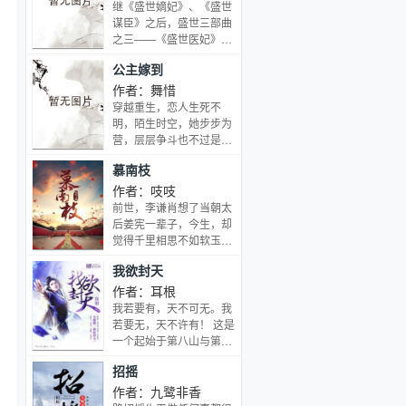
经爱过的人，如果你是个
左踏白虎、右驭青龙演变
继《盛世嫡妃》、《盛世
曾经迷惘过的人，如果你
苍穹，最终成为绝世天尊
谋臣》之后，盛世三部曲
希望在小说里看到自己曾
主宰天下。
之三——《盛世医妃》幸
有过的心情，曾经历的
运的人有相同的幸运，倒
事，可以读一读这部小
公主嫁到
霉的人却各有各的倒霉。
说。
他是生父不详的鬼眼世
作者：舞惜
子，她是生而克母的国公
穿越重生，恋人生死不
千金。他被全京城的人畏
明，陌生时空，她步步为
惧嫌弃，她被父兄所弃隐
营，层层争斗也不过是为
居乡野。——既然我们都
了生存……他的出现，扰
慕南枝
这么倒霉，不如相约一起
乱她早已如死灰的心湖，
祸害世间吧？南宫墨，名
纠结于两世爱人的她该如
作者：吱吱
震亚洲的“千面妖女”，一
何保持感情世界的唯一？
前世，李谦肖想了当朝太
时走背运被个菜鸟引爆炸
既然缘分如此玄妙，避无
后姜宪一辈子，今生，却
药，死得轰轰烈烈。再睁
可避的她索性勇敢前
觉得千里相思不如软玉在
开眼，成为了大夏皇朝楚
行……看小女子如何驯服
怀，把嘉南郡主姜宪先抢
国公府嫡女。隐居乡野，
我欲封天
虎狼一般的丈夫？如何宅
了再说……本书慕南枝小
采采药，杀杀人，没事的
斗、宫斗、助他完成大
说是女主重生文。电视剧
作者：耳根
时候打师傅。原本以为会
业？……
《慕南枝》改编自作者吱
我若要有，天不可无。我
一直逍遥自在下去，直到
吱同名小说。该剧讲述了
若要无，天不许有！ 这是
一张不输于她的赐婚圣旨
嘉南郡主姜保宁依靠自己
一个起始于第八山与第九
从天而降……
的聪明才智一步步平衡各
山之间的故事，一个“我
招摇
方势力，与禁军侍卫出身
命如妖欲封天”的世界！
的李谦相识相爱， 二人历
作者：九鹭非香
经磨难跨越身份差异的阻