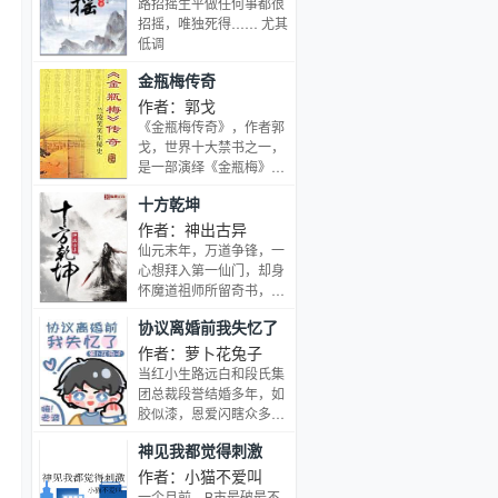
路招摇生平做任何事都很
碍，最终收获幸福的励志
招摇，唯独死得…… 尤其
故事。
低调
金瓶梅传奇
作者：郭戈
《金瓶梅传奇》，作者郭
戈，世界十大禁书之一，
是一部演绎《金瓶梅》问
世过程的书。此书写得典
十方乾坤
雅、古朴，可读性较强。
《金瓶梅》乃传世奇书，
作者：神出古异
而《金瓶梅传奇》也不失
仙元末年，万道争锋，一
为一篇奇文。电视剧《金
心想拜入第一仙门，却身
瓶梅传奇》2005年上
怀魔道祖师所留奇书，顺
映。
是天意，逆为我命，此生
协议离婚前我失忆了
无悔来过。…
作者：萝卜花兔子
当红小生路远白和段氏集
团总裁段誉结婚多年，如
胶似漆，恩爱闪瞎众多狗
眼。 然而，两人协议结
神见我都觉得刺激
婚，感情不睦，各取所
需。 协议期满即将离婚时
作者：小猫不爱叫
路远白失忆了，再次醒来
一个月前，B市最破最不