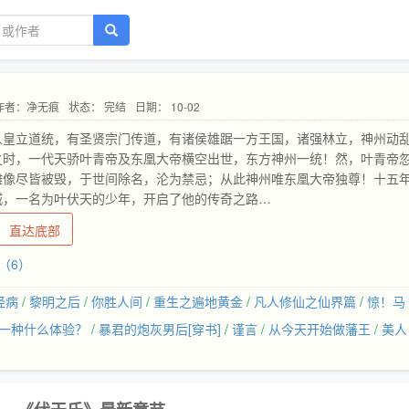
作者：净无痕
状态： 完结
日期： 10-02
人皇立道统，有圣贤宗门传道，有诸侯雄踞一方王国，诸强林立，神州动
之时，一代天骄叶青帝及东凰大帝横空出世，东方神州一统！然，叶青帝
雕像尽皆被毁，于世间除名，沦为禁忌；从此神州唯东凰大帝独尊！十五
城，一名为叶伏天的少年，开启了他的传奇之路…
直达底部
（6）
经病
/
黎明之后
/
你胜人间
/
重生之遍地黄金
/
凡人修仙之仙界篇
/
惊！马
一种什么体验？
/
暴君的炮灰男后[穿书]
/
谨言
/
从今天开始做藩王
/
美人