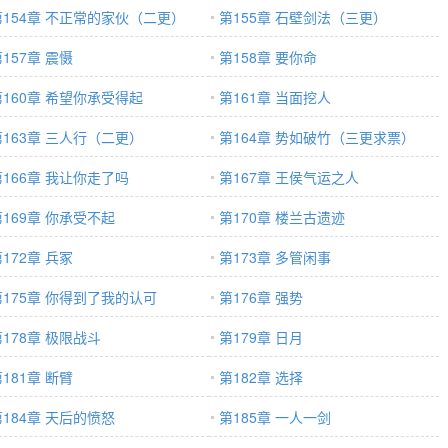
第154章 不正常的家伙（二更）
第155章 石壁剑法（三更）
157章 震慑
第158章 要你命
第160章 希望你承受得起
第161章 当面挖人
第163章 三人行（二更）
第164章 势如破竹（三更求票）
第166章 我让你走了吗
第167章 王侯气运之人
第169章 你承受不起
第170章 楼兰古遗迹
172章 兵冢
第173章 多管闲事
第175章 你得到了我的认可
第176章 强势
第178章 极限战斗
第179章 日月
181章 断臂
第182章 选择
第184章 天后的愤怒
第185章 一人一剑