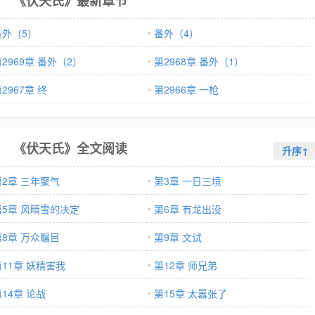
《伏天氏》最新章节
番外（5）
番外（4）
2969章 番外（2）
第2968章 番外（1）
2967章 终
第2966章 一枪
《伏天氏》全文阅读
升序↑
第2章 三年聚气
第3章 一日三境
第5章 风晴雪的决定
第6章 有龙出没
第8章 万众瞩目
第9章 文试
第11章 妖精害我
第12章 师兄弟
14章 论战
第15章 太嚣张了