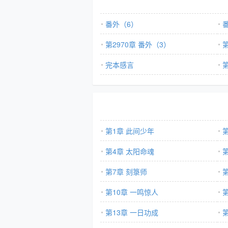
番外（6）
第2970章 番外（3）
第
完本感言
第
第1章 此间少年
第4章 太阳命魂
第7章 刻箓师
第10章 一鸣惊人
第13章 一日功成
第