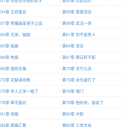
第51章 你会记住他的名字
第52章 仅此而已
第54章 王府宴会
第55章 霓裳羽衣
第57章 琴魔画圣弟子之战
第58章 武法一体
第60章 兄弟，枷锁
第61章 你不是男人
63章 挑拨
第64章 流言
66章 吻我
第67章 穆云轩不配
第69章 我姓东凰
第70章 天行九击
第72章 花解语命数
第73章 余生被打了
第75章 传人之争一棍了
第76章 堵门
第78章 牵手面对
第79章 他的命，我收了
81章 师娘
第82章 许配
第84章 群雄汇聚
第85章 七宫大会