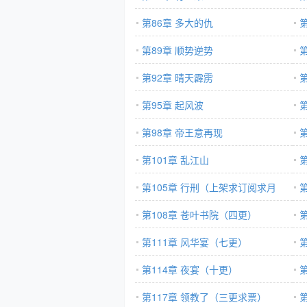
第86章 多大的仇
第
第89章 顺势逆势
第92章 晴天霹雳
第95章 起风波
第98章 帝王意再现
第101章 乱江山
第
第105章 行刑（上架求订阅求月
票）
第108章 苍叶书院（四更）
更
第111章 风华宴（七更）
第114章 夜宴（十更）
第117章 领教了（三更求票）