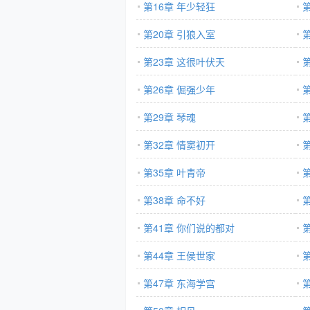
第16章 年少轻狂
第20章 引狼入室
第23章 这很叶伏天
第
第26章 倔强少年
第
第29章 琴魂
第32章 情窦初开
第
第35章 叶青帝
第38章 命不好
第41章 你们说的都对
第44章 王侯世家
第
第47章 东海学宫