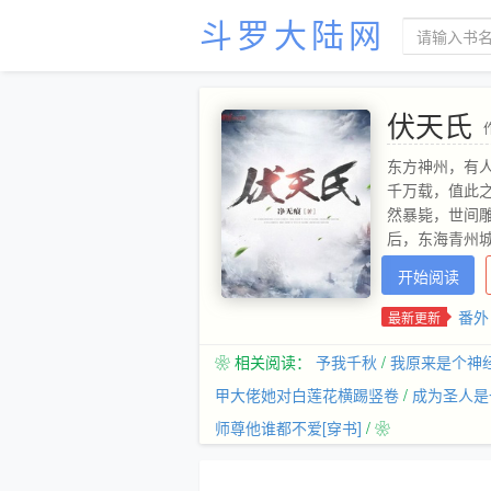
斗罗大陆网
伏天氏
东方神州，有
千万载，值此
然暴毙，世间
后，东海青州
开始阅读
番外
最新更新
❀ 相关阅读：
予我千秋
/
我原来是个神
甲大佬她对白莲花横踢竖卷
/
成为圣人是
师尊他谁都不爱[穿书]
/ ❀