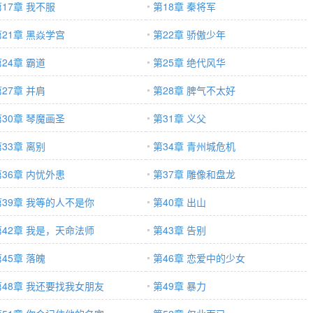
第17章 我不服
第18章 秦将军
第21章 黑焱学宫
第22章 骄傲少年
24章 霸道
第25章 绝代风华
27章 并肩
第28章 脾气不太好
第30章 琴魔画圣
第31章 义父
33章 离别
第34章 青州城危机
第36章 内忧外患
第37章 雕像和盘龙
第39章 我等的人不是你
第40章 出山
第42章 我是，天命法师
第43章 告别
45章 落魄
第46章 恋爱中的少女
第48章 我还要找我女朋友
第49章 暴力