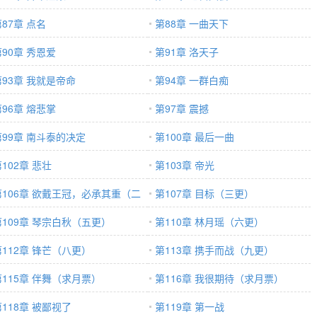
87章 点名
第88章 一曲天下
第90章 秀恩爱
第91章 洛天子
第93章 我就是帝命
第94章 一群白痴
第96章 熔悲掌
第97章 震撼
第99章 南斗泰的决定
第100章 最后一曲
102章 悲壮
第103章 帝光
第106章 欲戴王冠，必承其重（二
第107章 目标（三更）
）
第109章 琴宗白秋（五更）
第110章 林月瑶（六更）
第112章 锋芒（八更）
第113章 携手而战（九更）
第115章 伴舞（求月票）
第116章 我很期待（求月票）
第118章 被鄙视了
第119章 第一战