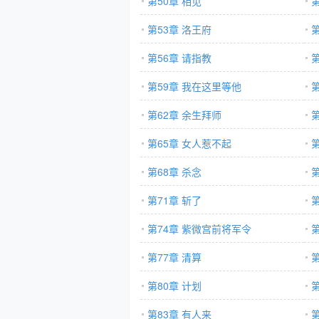
第50章 相见
第53章 洛王府
第56章 请指教
第59章 我在这里等他
第62章 余生拜师
第
第65章 女人惹不起
第
第68章 杀念
第71章 斩了
第74章 紫微宫前将军令
第77章 清算
第80章 计划
第
第83章 有人来