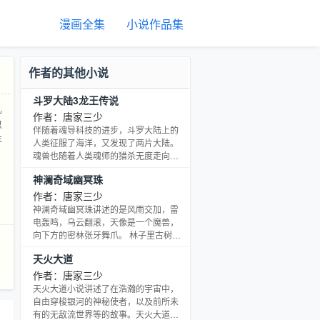
漫画全集
小说作品集
作者的其他小说
斗罗大陆3龙王传说
乱
作者：唐家三少
忽
伴随着魂导科技的进步，斗罗大陆上的
年
人类征服了海洋，又发现了两片大陆。
魂兽也随着人类魂师的猎杀无度走向灭
亡，沉睡无数年的魂兽之王在星斗大森
神澜奇域幽冥珠
林最后的净土苏醒，它要带领仅存的族
人，向人类复仇！唐舞麟立志要成为一
作者：唐家三少
名强大的魂师，可当武魂觉醒时，苏醒
神澜奇域幽冥珠讲述的是风雨交加，雷
的，却是……旷世之才，龙王之争，我
电轰鸣，乌云翻滚，天像是一个魔兽，
们的龙王传说，将由此开始。。。
向下方的密林张牙舞爪。 林子里古树参
天，枝叶交织生长，密集茂盛，从天空
天火大道
俯瞰，像是一株株西兰花，一丝光亮都
透不进去，但在密林的深处，旺盛的火
作者：唐家三少
焰沐雨燃烧。点点火星从火堆中啪啪迸
天火大道小说讲述了在浩瀚的宇宙中，
溅出去，飞快消失，红色的光在漆黑的
自由穿梭银河的神秘使者，以及前所未
林中不断闪烁，像是夏日的萤火虫
有的无敌流世界等的故事。天火大道是