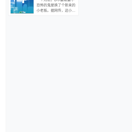
自己不仅成了当红炸子
恐怖的鬼屋换了个新来的
鸡，还和上市公司老总结
小老板。据网传，这小老
了婚。老总长相清冷俊
板名叫聿九音，漂亮俊
美，有钱有权，不仅如
美，还会风水抓鬼，是个
此，两人恩爱新闻满天
职业天师。后来他们就在
飞。 段氏总裁承认与路远
小老板的直播中看到了这
白恋情，称自己追求对方
样的内容。这个人皮娃娃
多年 段氏总裁高调求婚，
有点坏了，我有时间修好
鸽子蛋闪瞎众人 段氏总裁
在送去投胎，先扔在鬼屋
与当红小生路远白婚后如
给我打工吧！emmmm血
胶似漆，街边拥抱热吻 路
衣女鬼总是唱歌，太吵了
远白感动不止，据说他还
鬼差不收，先扔在鬼屋给
是上面的那个。 看着走进
我打工吧！这个碟仙怎么
病房的高大男人， 路远白
是三重人格？别把地府的
直接，嗨！老婆！ 段
人吓着了，先扔在鬼屋给
誉：？？？ 失忆后的路远
我打工吧！游客们：
白无时无刻不在想，在他
▼_▼众厉鬼：聿九音你
的漂亮老婆面前一展熊
他妈才是厉鬼吧！【山竹
风。 一晚，段誉刚从浴室
式疯狂】1v1，主受，日
里出来就看见，路远白穿
常皮一下的天师受vs日常
着短袖短裤，露着白皙的
配合受一起皮一皮的温柔
皮肤，在他面前展现
攻
power。 并诚心邀请他近
距离观察，对方健壮的白
肚皮。 段誉： 当晚，路