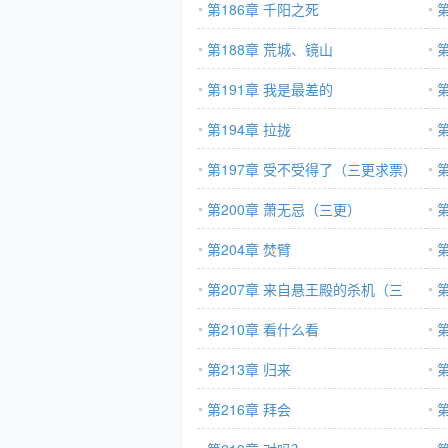
第186章 千阳之死
第188章 荒城、镜山
第
第191章 我是最差的
第
第194章 拉拢
第
第197章 受不受得了（三更求票）
第200章 萧无忌（三更）
第204章 焚臂
第
第207章 来自悬王殿的杀机（三
更）
第210章 看什么看
第
第213章 归来
第216章 拜会