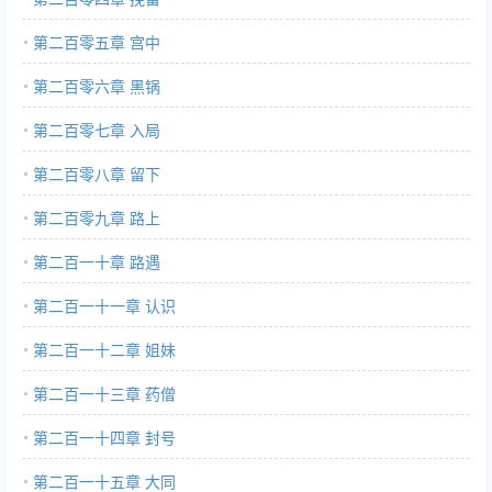
第二百零五章 宫中
第二百零六章 黑锅
第二百零七章 入局
第二百零八章 留下
第二百零九章 路上
第二百一十章 路遇
第二百一十一章 认识
第二百一十二章 姐妹
第二百一十三章 药僧
第二百一十四章 封号
第二百一十五章 大同