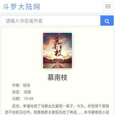
斗罗大陆网
慕南枝
作者：吱吱
状态： 完结
日期： 10-09
前世，李谦肖想了当朝太后姜宪一辈子，今生，却觉得千里相
思不如软玉在怀，把嘉南郡主姜宪先抢了再说……本书慕南枝小说