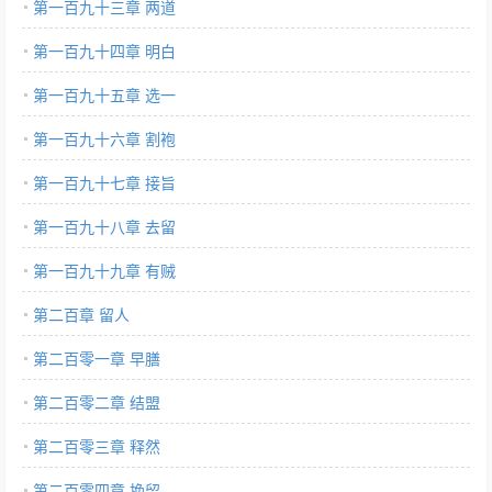
第一百九十三章 两道
第一百九十四章 明白
第一百九十五章 选一
第一百九十六章 割袍
第一百九十七章 接旨
第一百九十八章 去留
第一百九十九章 有贼
第二百章 留人
第二百零一章 早膳
第二百零二章 结盟
第二百零三章 释然
第二百零四章 挽留