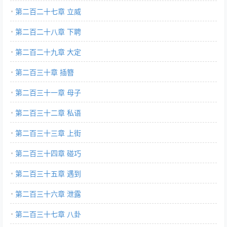
第二百二十七章 立威
第二百二十八章 下聘
第二百二十九章 大定
第二百三十章 插簪
第二百三十一章 母子
第二百三十二章 私语
第二百三十三章 上街
第二百三十四章 碰巧
第二百三十五章 遇到
第二百三十六章 泄露
第二百三十七章 八卦