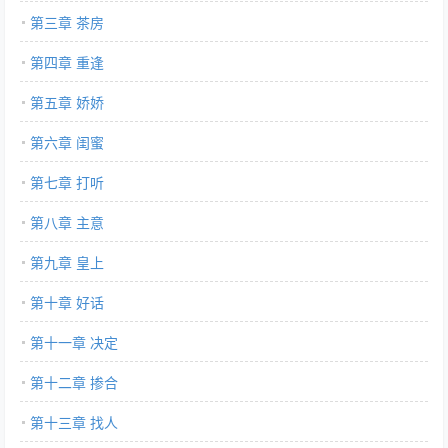
第三章 茶房
第四章 重逢
第五章 娇娇
第六章 闺蜜
第七章 打听
第八章 主意
第九章 皇上
第十章 好话
第十一章 决定
第十二章 掺合
第十三章 找人