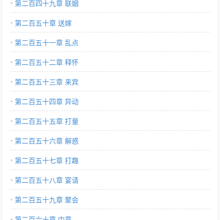
第二百四十九章 联姻
第二百五十章 送嫁
第二百五十一章 乱点
第二百五十二章 释怀
第二百五十三章 来宾
第二百五十四章 异动
第二百五十五章 打量
第二百五十六章 解惑
第二百五十七章 打趣
第二百五十八章 宴请
第二百五十九章 聚会
第二百六十章 中意