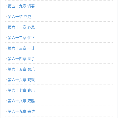
第五十九章 请罪
第六十章 立威
第六十一章 心思
第六十二章 住下
第六十三章 一计
第六十四章 世子
第六十五章 颐乐
第六十六章 观戏
第六十七章 跳出
第六十八章 双雕
第六十九章 来访