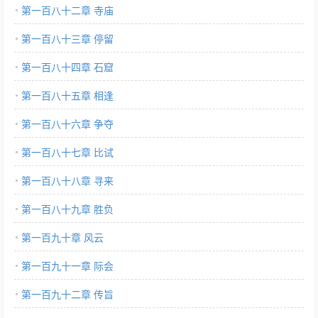
第一百八十二章 寺庙
第一百八十三章 停留
第一百八十四章 石窟
第一百八十五章 相逢
第一百八十六章 争夺
第一百八十七章 比试
第一百八十八章 寻来
第一百八十九章 胜负
第一百九十章 风云
第一百九十一章 际会
第一百九十二章 传旨