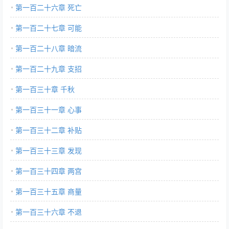
第一百二十六章 死亡
第一百二十七章 可能
第一百二十八章 暗流
第一百二十九章 支招
第一百三十章 千秋
第一百三十一章 心事
第一百三十二章 补贴
第一百三十三章 发现
第一百三十四章 两宫
第一百三十五章 商量
第一百三十六章 不退