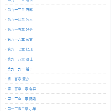
第九十三章 府邸
第九十四章 冰人
第九十五章 好奇
第九十六章 家宴
第九十七章 匕现
第九十八章 退让
第九十九章 婚事
第一百章 置办
第一百零一章 各异
第一百零二章 赐婚
第一百零三章 小年