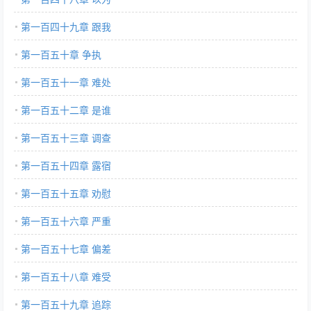
第一百四十九章 跟我
第一百五十章 争执
第一百五十一章 难处
第一百五十二章 是谁
第一百五十三章 调查
第一百五十四章 露宿
第一百五十五章 劝慰
第一百五十六章 严重
第一百五十七章 偏差
第一百五十八章 难受
第一百五十九章 追踪