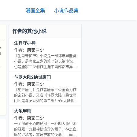
漫画全集
小说作品集
作者的其他小说
生肖守护神
，
作者：唐家三少
内
《生肖守护神》小说是一部都市异能类
小说，是唐家三少的第七部长篇小说，
是
也是唐家三少创作生涯中两部都市异能
小说的第一部（第二部为《天火大
音
斗罗大陆2绝世唐门
道》）。小说讲述了痞子麒麟——齐岳
皮
带领着十二生肖守护神，努力保护地
作者：唐家三少
球，在都市创造了一段属于自己的传奇
《绝世唐门》是作者唐家三少全新力作
的故事。
的玄幻小说，又名《斗罗大陆Ⅱ绝世唐
门》是斗罗系列的第二部！\r\n大陆传
奇，一战成名；凤凰圣女，风火流星神
大龟甲师
界刀法；双升融合，金阳蓝月，雷霆之
怒，这里没有魔法，没有斗气，没有武
作者：唐家三少
术，却有武魂。唐门创立万年之后的斗
一个深藏于心的秘密，一种叫大龟甲术
罗大陆上，唐门式微。一代天骄横空出
的游戏，九颗神秘诡异的骰子，神之血
世，新一代史莱克七怪能否重振唐门，
脉的继承者，重建神族的使命……面对