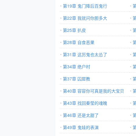
第19章 鬼门降后百鬼行
第22章 我就问你胆多大
第25章 扒皮
第28章 自食恶果
第
第31章 这厉鬼也太怂了
第34章 绝户村
第37章 囚犀教
第40章 容容你可真是我的大宝贝
第43章 找回秦莹的魂魄
第46章 还是太甜了
第49章 鬼娃的表演