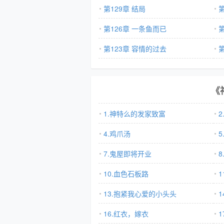
第129章 结局
第126章 一条鱼而已
第123章 容情的过去
子
《
1.神特么的发家致富
4.鸡爪汤
7.鬼屋即将开业
10.血色石板路
1
13.抱紧我心爱的小头头
16.红衣，嫁衣