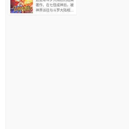
两人再一次邂逅，而一路
境江河日下，只有魔教教
著作，在七怪成神后，被
坚守着这份爱情的小秋却
众保持了初心——他们依
神界派往与斗罗大陆相平
开始在进退之间犹豫。北
然每天喊口号，努力推销
行的五行大陆。在这里，
京，云南，苏黎世……与
黑作坊保健品，兢兢业业
没有斗气，没有魔法，只
沥川和小秋共同走过一段
地扰乱着社会治安。
有和斗罗大陆相仿的武
飙泪旅程，亲历一场与生
魂。只不过魂力差的也不
命博弈的爱情拉锯战。
是一星半点。 在另一个空
间中，存在着一个名叫五
行大陆的地方，与斗罗大
陆的时间几乎无差异。只
有一个差异——这里有的
人，可与神媲美。 五行大
陆虽然也是每个人都有武
魂，都有魂力。1~99级
的称号也不变，但是，
100级以后也有不同的称
号： 100~109级为
铜神魂。 110~129
级为银神魂。
129~149级为金神魂。
150~179级为紫金神
魂。 179~199级为
钻石神魂。 而200级以上
的，五行大陆上有记载的