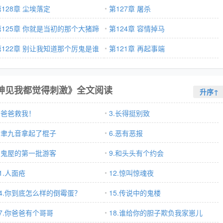
第128章 尘埃落定
第127章 屠杀
第125章 你就是当初的那个大猪蹄
第124章 容情掉马
第122章 别让我知道那个厉鬼是谁
第121章 再起事端
神见我都觉得刺激》全文阅读
升序↑
2.爸爸救我！
3.长得挺别致
5.聿九音拿起了棍子
6.恶有恶报
8.鬼屋的第一批游客
9.和头头有个约会
1.人面疮
12.惊叫惊魂夜
14.你到底怎么样的倒霉蛋？
15.传说中的鬼楼
17.你爸爸有个哥哥
18.谁给你的胆子欺负我家崽儿