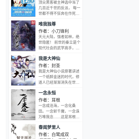
会做出怎样的选择？为
顶尖黑客被主神选中当了
《神印王座》外传，还记
几百近千世的反派， 每一
得《神印王座》里那“手
世都不得不狂奔在作死的
握日月摘星辰，世间无我
大道上， 落得个悲惨收
唯我独尊
这般人”的死灵圣法神伊
场。 终于摆脱了反派系统
莱克斯吗？他当年不惜一
的控制， 他决定复仇、虐
作者：小刀锋利
切要追寻的大龟甲术终于
渣、改变命运， 就算骨子
天元大陆，强者如林，绝
到来了！哪怕是在《斗罗
里烂透了， 表面上也要占
世隐匿！ 前世的秦立是个
大陆Ⅱ绝世唐门》中他临
据道德的制高点。
现代社会的武学高手，末
死之前也念念不忘的神之
武时代，法制完善，处处
能力也即将为大家展现。
我是大神仙
受限，更奈何基础不牢，
大龟甲术面前，就算是
止步于武极巅峰！尔后，
作者：封圣
神，也避不开它的作用！
他穿越了。。。 穿越众最
我是大神仙小说原著讲述
一个身怀绝技的少年，没
大的幸事，不是身份家
一个纸醉金迷的时代，修
能通过遴选走上修真者之
世，不是财富美人，而是
道人已经渐渐消失在世人
路，就在他调整好心态，
拥有自强不息，改变命运
眼中，所留下的，只有一
接受这一事实的时候，几
一念永恒
的本钱：绝佳的习武身
些传说。为了追寻“道”的
颗神秘的骰子突然出现，
躯！ 秦立穿越重生于一个
足迹，他一个人前行在这
作者：耳根
他突然拥有了神奇的能
武学基础绝佳的少年身
条奇妙的道路上，各种各
一念成沧海，一念化桑
力，被赋予重建神族的使
上，身份低微，受人嘲
样的修道人和各种各样奇
田。一念斩千魔，一念诛
命，少年的人生由此改
笑！一边研习前世带来的
妙的能力渐渐出现在他的
万唯我念……这是耳根继
变。
神秘功法先天紫气诀，一
眼前。
《仙逆》《求魔》《我欲
边修炼这个世界上的至尊
春闺梦里人
封天》后，创作的第四部
战技唯我独尊功，且看他
长篇小说《一念永恒》
作者：白鹭成双
如何覆雨翻云！ 浩渺苍