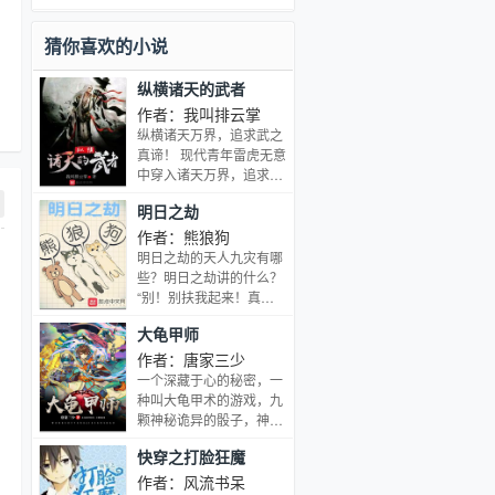
谱写一曲绝世唐门之歌？
突如其来的一切，被神罚的少年将会做
出怎样的选择？为《神印王座》外传，
猜你喜欢的小说
还记得《神印王座》里那“手握日月摘星
辰，世间无我这般人”的死灵圣法神伊莱
纵横诸天的武者
克斯吗？他当年不惜一切要追寻的大龟
甲术终于到来了！哪怕是在《斗罗大陆
作者：我叫排云掌
Ⅱ绝世唐门》中他临死之前也念念不忘
纵横诸天万界，追求武之
的神之能力也即将为大家展现。大龟甲
真谛！ 现代青年雷虎无意
术面前，就算是神，也避不开它的作
中穿入诸天万界，追求武
用！一个身怀绝技的少年，没能通过遴
道成为最强的故事！
选走上修真者之路，就在他调整好心
明日之劫
态，接受这一事实的时候，几颗神秘的
作者：熊狼狗
骰子突然出现，他突然拥有了神奇的能
明日之劫的天人九灾有哪
力，被赋予重建神族的使命，少年的人
些？明日之劫讲的什么？
生由此改变。
“别！别扶我起来！真
的，我真的要躺着才学习
大龟甲师
效率高！这叫学习习惯！
我没有睡觉！”懒乃是人
作者：唐家三少
类之天性，但如果人人都
一个深藏于心的秘密，一
能化懒为宝，便可佑我人
种叫大龟甲术的游戏，九
族，万世奋进。（原书名
颗神秘诡异的骰子，神之
《躺着就变强了》）…
血脉的继承者，重建神族
快穿之打脸狂魔
的使命……面对突如其来
的一切，被神罚的少年将
作者：风流书呆