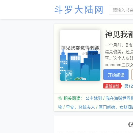
斗罗大陆网
神见我
一个月前，B
漂亮俊美，还
容。这个人皮
emmmm血
三重人格？别
开始阅读
你他妈才是厉鬼
一皮的温柔攻
第1
最新更新
❀ 相关阅读：
公主嫁到
/
我在海贼世界
物
/
早安，总统夫人
/
唐门新娘，女财阀
《