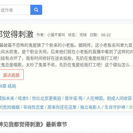
都觉得刺激
作者：小猫不爱叫
状态： 完结
日期： 06-22
市最破最不恐怖的鬼屋换了个新来的小老板。据网传，这小老板名叫聿九音
会风水抓鬼，是个职业天师。后来他们就在小老板的直播中看到了这样的
娃娃有点坏了，我有时间修好在送去投胎，先扔在鬼屋给我打工吧！
衣女鬼总是唱歌，太吵了鬼差不收，先扔在鬼屋给我打工吧！这个碟仙怎么
把地府的人吓着了，先扔在鬼屋给我打工吧！游客们：▼_▼众厉鬼：聿九
直达底部
吧！【山竹式疯狂】1v1，主受，日常皮一下的天师受vs日常配合受一起
29章 结局
模拟未来
/
哑舍5
/
你比北京更美丽
/
曾许诺·殇
/
人在神国，刚成人间收容
的危险婚姻
/
非线性恋爱
/
原来你还在这里
/
独立电影人
/
生肖守护神
/ ❀
神见我都觉得刺激》最新章节