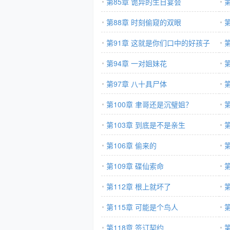
第85章 诡异的生日宴会
第88章 时刻偷窥的双眼
第91章 这就是你们口中的好孩子
第94章 一对姐妹花
第97章 八十具尸体
第100章 聿哥还是沉璧姐？
第103章 到底是不是亲生
第106章 偷来的
第109章 碟仙索命
第112章 根上就坏了
第115章 可能是个鸟人
第118章 签订契约