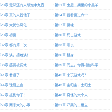
第20章 竟然还有人想泡聿九音
第21章 鬼屋二期里的小羔羊
第23章 真的来找他了
第24章 我看见过六个
第26章 太忧伤风化
第27章 摄魂
29章 初见
第30章 死亡游戏
第32章 都有第一次
第33章 号丧
第35章 演，接着演！
第36章 替身
第38章 感觉被调戏
第39章 同志，你得相信科学
第41章 着道了
第42章 来玩游戏吗？
第44章 瑰丽之夜
第45章 尘归尘，土归土
第47章 抓到你了！
第48章 奇怪的六个人
第50章 两米大的小啾
第51章 吓哭的二世主