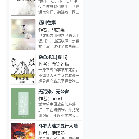
“我不甘心，不甘心！即
穹，无尽深海，传说之
使是做鬼我也要生生世世
地，激情澎湃！ 拳震天，
诅咒你们，鹣鲽散，圆镜
脚慑地，唯我独尊。
碎，鸳鸯各自飞！”执念
沥川往事
不散，冤魂难离。季曼只
不过是看本小说打发时
作者：施定柔
间，却不想好像被扯入了
已改编为电视剧《遇见王
一个很奇怪的梦境。她成
沥川》，由高以翔、焦俊
了书中最恶毒的女二，角
艳主演。讲述了来自瑞士
色出场重新开始，替被赐
的华裔建筑师王沥川与来
杂鱼求生[穿书]
死的女二再走一遍故事的
自云南小镇的大学生谢小
发展结局。宅院深深的侯
秋从相爱、分离到重聚，
作者：微笑的猫
府，圣母玛利亚一样的女
一次次生死相依的爱情故
一身正气的李某某死后，
主，无数恶毒的炮灰。皇
事。谢小秋在咖啡馆打工
不慎穿入古早味强取豪夺
家恩怨牵扯不休，后院争
之时，邂逅归国建筑设计
虐身虐心霸总平胸受狗血
斗一人不留。她一个注定
师王沥川，志同道合的两
生子耽美文，不是主角，
没有好下场的女二，该怎
无污染、无公害
人迅速确立了恋人关系。
不是配角，是一条几乎没
么扭转命运？斗天斗地花
正当两人热恋之时，沥川
台词的杂鱼。他将怎样心
作者：priest
言巧语，骗老骗少满腹计
突然不辞而别，此后小秋
怀理想、不向命运低头
武林盟主因熬夜加班爆
算。看在她这么尽职尽责
一直做着爱的囚徒。沥川
呢？
肝，正在闹情绪，并拒绝
破坏男女主关系发展的份
弃小秋而去之谜，啃噬着
组织新一年度的武林大
上，能不能给她一条活路
小秋的心。她不明白浓烈
会。 上一任丐帮帮主的后
啊？
的爱情怎会一夜之间消失
斗罗大陆之五行大陆
人是个剁手购物狂，踏雪
不见，她等待着沥川归来
无痕的“堂前燕”出了个重
作者：伊瑾熙
给她一个答案。六年后，
度社恐猥琐死宅…… 大环
这是继斗罗大陆后的经典