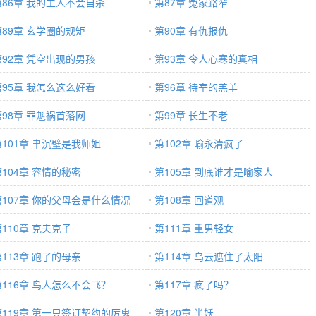
第86章 我的主人不会自杀
第87章 冤家路窄
第89章 玄学圈的规矩
第90章 有仇报仇
第92章 凭空出现的男孩
第93章 令人心寒的真相
第95章 我怎么这么好看
第96章 待宰的羔羊
第98章 罪魁祸首落网
第99章 长生不老
第101章 聿沉璧是我师姐
第102章 喻永清疯了
第104章 容情的秘密
第105章 到底谁才是喻家人
第107章 你的父母会是什么情况
第108章 回道观
第110章 克夫克子
第111章 重男轻女
第113章 跑了的母亲
第114章 乌云遮住了太阳
第116章 鸟人怎么不会飞？
第117章 疯了吗？
第119章 第一只签订契约的厉鬼
第120章 半妖