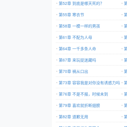
第52章 到底是哪天死的？
第55章 寒衣节
第58章 一模一样的男孩
第
第61章 不配为人母
第64章 一千多条人命
第67章 来玩捉迷藏吗
第70章 祸从口出
第73章 容容我是对你没有诱惑力吗
第76章 不是不报，时候未到
第79章 喜欢就折断翅膀
太
第82章 道歉无用