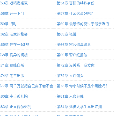
第53章 戏精窦娥冤
第54章 容情的特殊身份
第56章 开一下门
第57章 什么这么好吃？
59章 旧时
第60章 最恐怖的莫过于最亲近的
第62章 汪家的秘密
第63章 瓷罐
第65章 住在一起吧！
第66章 容容你真贤惠
第68章 诡异的阁楼
第69章 窗户纸捅破
第71章 景峰自杀
第72章 没关系，我爱你
第74章 老三出事
第75章 人血馒头
第77章 两千万就把自己卖了会不会
第78章 你小时候不是个黑脸吗？
少
第80章 塞壬孤儿院
第81章 人命轻贱
第83章 正义偶尔迟到
第84章 死神大学生重出江湖