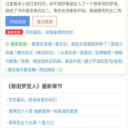
过是看本小说打发时间，却不想好像被扯入了一个很奇怪的梦境。
她成了书中最恶毒的女二，角色出场重新开始，替被赐死的女二再
走一遍故事的发展结局。宅院深深的侯府，圣母玛利亚一样的女
开始阅读
直达底部
主，无数恶毒的炮灰。皇家恩怨牵扯不休，后院争斗一人不留。她
一个注定没有好下场的女二，该怎么扭转命运？斗天斗地花言巧
写在最后，给我亲爱的你们
最新更新
语，骗老骗少满腹计算。看在她这么尽职尽责破坏男女主关系发展
❀ 相关阅读：
鲸落在深海
/
重生后，疯批夫君被我娇养了
/
团宠小
的份上，能不能给她一条活路啊？
凤凰
/
曙光纪元（神话纪元）
/
以退为进
/
逍遥派
/
狂神魔尊
/
蝴蝶
与鲸鱼
/
惊悚：赠送诡校花机缘，暴击补偿
/
磨刀不误砍菜弓[电竞]
/
据说每天都发糖
/
男妃嫁到
/ ❀
《春闺梦里人》最新章节
写在最后，给我亲爱的你们
第两百六十章 谁都值得一份真诚的爱情
第两百五十九章 一家三口