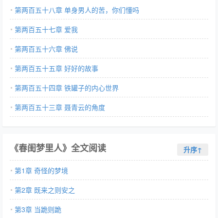
第两百五十八章 单身男人的苦，你们懂吗
第两百五十七章 爱我
第两百五十六章 佛说
第两百五十五章 好好的故事
第两百五十四章 铁罐子的内心世界
第两百五十三章 聂青云的角度
《春闺梦里人》全文阅读
升序↑
第1章 奇怪的梦境
第2章 既来之则安之
第3章 当跪则跪