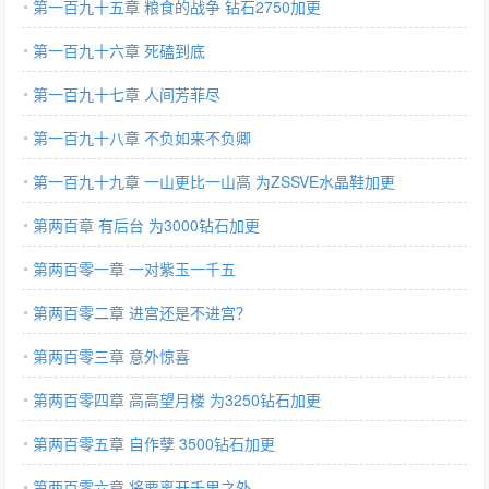
第一百九十五章 粮食的战争 钻石2750加更
第一百九十六章 死磕到底
第一百九十七章 人间芳菲尽
第一百九十八章 不负如来不负卿
第一百九十九章 一山更比一山高 为ZSSVE水晶鞋加更
第两百章 有后台 为3000钻石加更
第两百零一章 一对紫玉一千五
第两百零二章 进宫还是不进宫？
第两百零三章 意外惊喜
第两百零四章 高高望月楼 为3250钻石加更
第两百零五章 自作孽 3500钻石加更
第两百零六章 将要离开千里之外