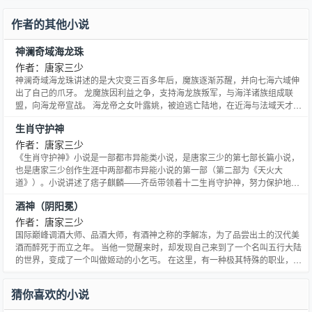
作者的其他小说
神澜奇域海龙珠
作者：唐家三少
神澜奇域海龙珠讲述的是大灾变三百多年后，魔族逐渐苏醒，并向七海六域伸
出了自己的爪牙。 龙魔族因利益之争，支持海龙族叛军，与海洋诸族组成联
盟，向海龙帝宣战。 海龙帝之女叶露姚，被迫逃亡陆地，在近海与法域天才少
年唐允卿结为伙伴，为平定海龙族叛乱，粉碎魔族阴谋而四处冒险。 因种族不
生肖守护神
同，两人互相敌视，但在面临生死危机时，又不得不通力合作。从相遇，相
识，相知，相爱，这对欢喜冤家逐渐成长，最终成为世界秩序守护者的一份
作者：唐家三少
子。…
《生肖守护神》小说是一部都市异能类小说，是唐家三少的第七部长篇小说，
也是唐家三少创作生涯中两部都市异能小说的第一部（第二部为《天火大
道》）。小说讲述了痞子麒麟——齐岳带领着十二生肖守护神，努力保护地
球，在都市创造了一段属于自己的传奇的故事。
酒神（阴阳冕）
作者：唐家三少
国际巅峰调酒大师、品酒大师，有酒神之称的李解冻，为了品尝出土的汉代美
酒而醉死于而立之年。 当他一觉醒来时，却发现自己来到了一个名叫五行大陆
的世界，变成了一个叫做姬动的小乞丐。 在这里，有一种极其特殊的职业，名
叫阴阳魔师，奇异的十系魔技令人叹为观止。 每一名阴阳魔师都有一顶属于自
己的由本属性凝聚而成的阴阳冕。
猜你喜欢的小说