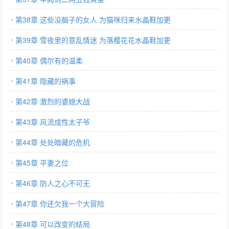
第38章 这些没脑子的女人 为猫咪归来水晶鞋加更
第39章 雪夜里的意乱情迷 为落樱花花水晶鞋加更
第40章 偶尔有的温柔
第41章 隐藏的祸事
第42章 激烈的婆媳大战
第43章 风流成性太子爷
第44章 处处暗藏的危机
第45章 平妻之位
第46章 防人之心不可无
第47章 你还欠我一个大冒险
第48章 可以改变的结局