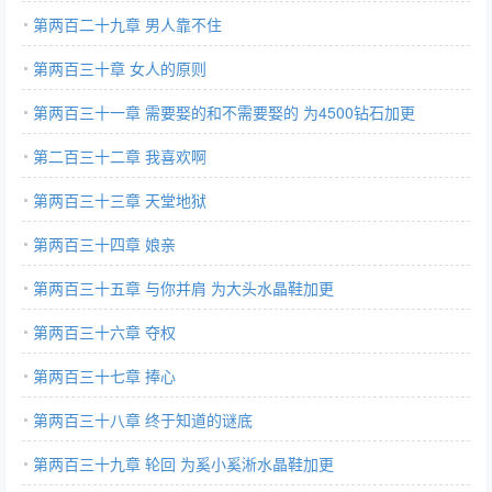
第两百二十九章 男人靠不住
第两百三十章 女人的原则
第两百三十一章 需要娶的和不需要娶的 为4500钻石加更
第二百三十二章 我喜欢啊
第两百三十三章 天堂地狱
第两百三十四章 娘亲
第两百三十五章 与你并肩 为大头水晶鞋加更
第两百三十六章 夺权
第两百三十七章 捧心
第两百三十八章 终于知道的谜底
第两百三十九章 轮回 为奚小奚淅水晶鞋加更