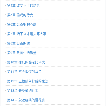
第4章 改变不了的结果
第5章 偷鸡的侍妾
第6章 聂桑榆的心愿
第7章 活下来才是头等大事
第8章 自首的贼
第9章 改善生活质量
第10章 瘦死的骆驼比马大
第11章 不会消停的战争
第12章 五根藤条拧成的家法
第13章 聂桑榆的往事
第14章 永远经典的雪花膏