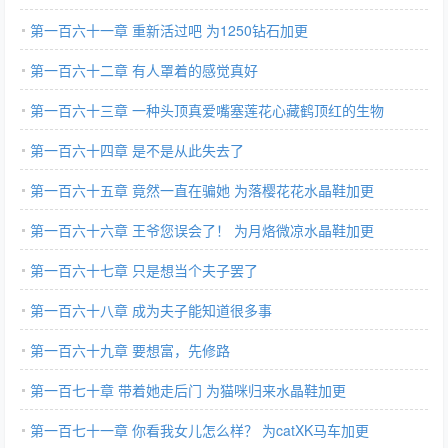
第一百六十一章 重新活过吧 为1250钻石加更
第一百六十二章 有人罩着的感觉真好
第一百六十三章 一种头顶真爱嘴塞莲花心藏鹤顶红的生物
第一百六十四章 是不是从此失去了
第一百六十五章 竟然一直在骗她 为落樱花花水晶鞋加更
第一百六十六章 王爷您误会了！ 为月烙微凉水晶鞋加更
第一百六十七章 只是想当个夫子罢了
第一百六十八章 成为夫子能知道很多事
第一百六十九章 要想富，先修路
第一百七十章 带着她走后门 为猫咪归来水晶鞋加更
第一百七十一章 你看我女儿怎么样？ 为catXK马车加更