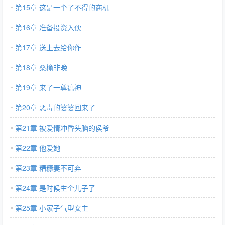
第15章 这是一个了不得的商机
第16章 准备投资入伙
第17章 送上去给你作
第18章 桑榆非晚
第19章 来了一尊瘟神
第20章 恶毒的婆婆回来了
第21章 被爱情冲昏头脑的侯爷
第22章 他爱她
第23章 糟糠妻不可弃
第24章 是时候生个儿子了
第25章 小家子气型女主