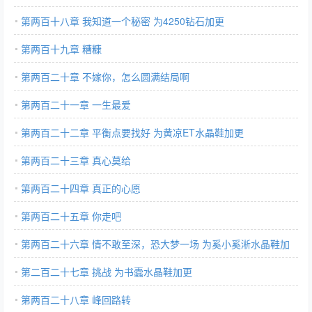
第两百十八章 我知道一个秘密 为4250钻石加更
第两百十九章 糟糠
第两百二十章 不嫁你，怎么圆满结局啊
第两百二十一章 一生最爱
第两百二十二章 平衡点要找好 为黄凉ET水晶鞋加更
第两百二十三章 真心莫给
第两百二十四章 真正的心愿
第两百二十五章 你走吧
第两百二十六章 情不敢至深，恐大梦一场 为奚小奚淅水晶鞋加
更
第二百二十七章 挑战 为书蠹水晶鞋加更
第两百二十八章 峰回路转