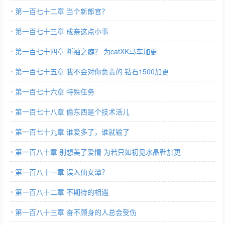
第一百七十二章 当个新郎官？
第一百七十三章 成亲这点小事
第一百七十四章 断袖之癖？ 为catXK马车加更
第一百七十五章 我不会对你负责的 钻石1500加更
第一百七十六章 特殊任务
第一百七十八章 偷东西是个技术活儿
第一百七十九章 谁爱多了，谁就输了
第一百八十章 别想美了爱情 为若只如初见水晶鞋加更
第一百八十一章 误入仙女潭？
第一百八十二章 不期待的相遇
第一百八十三章 奋不顾身的人总会受伤