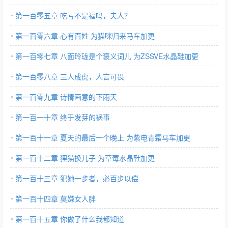
第一百零五章 吃亏不是福吗，夫人？
第一百零六章 心有百姓 为猫咪归来马车加更
第一百零七章 八面玲珑是个褒义词儿 为ZSSVE水晶鞋加更
第一百零八章 三人成虎，人言可畏
第一百零九章 诗情画意的下雨天
第一百一十章 终于发芽的祸事
第一百十一章 夏天的最后一个晚上 为紫电青霜马车加更
第一百十二章 狸猫换儿子 为草莓水晶鞋加更
第一百十三章 犯她一步者，必百步以偿
第一百十四章 莫嫌女人胖
第一百十五章 你做了什么我都知道