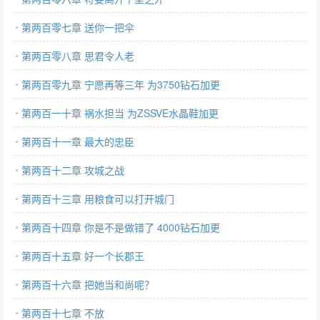
第两百零七章 送你一把伞
第两百零八章 思君令人老
第两百零九章 宁愿再等三年 为3750钻石加更
第两百一十章 祸水担当 为ZSSVE水晶鞋加更
第两百十一章 最大的忠臣
第两百十二章 攻城之战
第两百十三章 用粮食可以打开城门
第两百十四章 你是不是做错了 4000钻石加更
第两百十五章 好一个长郡王
第两百十六章 把她当和尚呢？
第两百十七章 不放