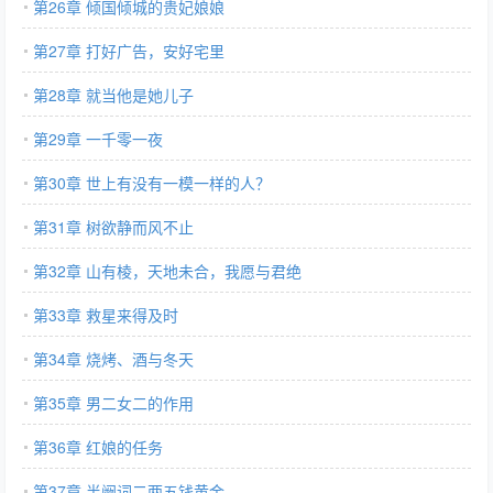
第26章 倾国倾城的贵妃娘娘
第27章 打好广告，安好宅里
第28章 就当他是她儿子
第29章 一千零一夜
第30章 世上有没有一模一样的人？
第31章 树欲静而风不止
第32章 山有棱，天地未合，我愿与君绝
第33章 救星来得及时
第34章 烧烤、酒与冬天
第35章 男二女二的作用
第36章 红娘的任务
第37章 半阙词二两五钱黄金