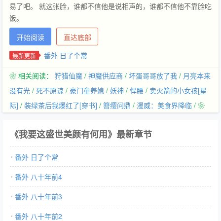
易了吧。 就这张脸，谁都不信他是说相声的，谁都不信他不靠脸吃
饭。
开始阅读
直达底部
番外 日了个常
最新更新
❀ 相关阅读：
狩猎仙魔
/
神魔供应商
/
坏蛋哥哥放了我
/
月亮本来
没有光
/
死不原谅
/
豪门童养媳
/
妖神
/
悍腰
/
卖火箭的小女孩[星
际]
/
装绿茶后我爆红了[穿书]
/
簪缨问鼎
/
漫威：美食界降临
/ ❀
《我要这盛世美颜有何用》最新章节
番外 日了个常
番外 八十年前4
番外 八十年前3
番外 八十年前2