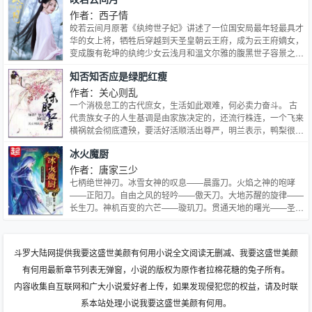
方驭妖山、南方驭妖谷与北方驭妖台，是天下仅存的四个允许拥
字不过是问一句喜欢不喜欢………
有驭妖能力的人生存的地方。而南方的驭妖谷，是天下驭妖师实
作者：西子情
力最强之所在。 她是驭妖谷最厉害的驭妖师，却为一个鲛人迷
皎若云间月原著《纨绔世子妃》讲述了一位国安局最年轻最具才
了心。
华的女上将，牺牲后穿越到天圣皇朝云王府，成为云王府嫡女，
变成腹有乾坤的纨绔少女云浅月和温文尔雅的腹黑世子容景之间
深情不悔的旷世情缘的故事。皎若云间月原著小说是什么？
知否知否应是绿肥红瘦
作者：关心则乱
一个消极怠工的古代庶女，生活如此艰难，何必卖力奋斗。 古
代贵族女子的人生基调是由家族决定的，还流行株连，一个飞来
横祸就会彻底遭殃，要活好活顺活出尊严，明兰表示，鸭梨很
大。 古代太危险了，咱们还是睡死算了。
冰火魔厨
作者：唐家三少
七柄绝世神刃。冰雪女神的叹息——晨露刀。火焰之神的咆哮
——正阳刀。自由之风的轻吟——傲天刀。大地苏醒的旋律——
长生刀。神机百变的六芒——璇玑刀。贯通天地的曙光——圣耀
刀。永世地狱的诅咒——噬魔刀。这是七柄神刀，也是七柄拥有
着冰、火、风、土、空间、光明、黑暗的魔法杖。最重要的，它
们还是主角的——菜刀。
斗罗大陆网提供我要这盛世美颜有何用小说全文阅读无删减、我要这盛世美颜
有何用最新章节列表无弹窗，小说的版权为原作者拉棉花糖的兔子所有。
内容收集自互联网和广大小说爱好者上传，如果发现侵犯您的权益，请及时联
系本站处理小说我要这盛世美颜有何用。