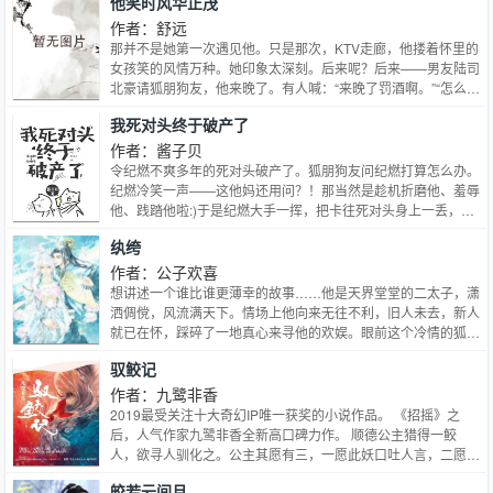
他笑时风华正茂
数千年后，十四岁的少年孤儿陈长生，为成神隐逆天改命，进京
都，入国教，顺心意。 然而，他要改变的却远远不止自己的命
作者：舒远
数，万千子民的未来亦在其手中。
那并不是她第一次遇见他。只是那次，KTV走廊，他搂着怀里的
女孩笑的风情万种。她印象太深刻。后来呢？后来——男友陆司
北豪请狐朋狗友，他来晚了。有人喊：“来晚了罚酒啊。”“怎么没
带女朋友？”那人淡淡的一笑，“分了。”“嗬，这次几个月？”那人
我死对头终于破产了
抬眼，声音清淡：“够了啊。”包间里，灯光半明半暗。孟盛楠低
着头喝可乐，渗进舌头上却又凉又苦。那时候，她还没意识到，
作者：酱子贝
在后来竟会真的非他不可了。
令纪燃不爽多年的死对头破产了。狐朋狗友问纪燃打算怎么办。
纪燃冷笑一声——这他妈还用问？！那当然是趁机折磨他、羞辱
他、践踏他啦:)于是纪燃大手一挥，把卡往死对头身上一丢，张
狂地说要‘资助’他。结果第二天，他一脸懵逼的坐在床头，感受
纨绔
着身上的阵阵酸疼，想起昨晚受过的苦，挨过的‘打’和流过的
泪……日你妈。亏你妈大发了。狗比秦满，我杀了你。——【秦
作者：公子欢喜
满攻x纪燃受】
想讲述一个谁比谁更薄幸的故事……他是天界堂堂的二太子，潇
洒倜傥，风流满天下。情场上他向来无往不利，旧人未去，新人
就已在怀，踩碎了一地真心来寻他的欢娱。眼前这个冷情的狐王
想来也不例外，只要几句甜言蜜语就一定能手到擒来。他倒要看
驭鲛记
看，这张冷漠的面孔底下到底藏着怎样的艳色。狐狸，不就应该
是个妖媚的样子吗？他是狐族高傲冷漠的王，寡言少语，连亲生
作者：九鹭非香
弟弟也不愿亲近他。狼王的酒宴上是谁大胆地说了一句：「狐王
2019最受关注十大奇幻IP唯一获奖的小说作品。 《招摇》之
才是真绝色。」他瞇起眼仔细打量着眼前笑得一脸温柔深情的男
后，人气作家九鹭非香全新高口碑力作。 顺德公主猎得一鲛
子。原来是他，众人皆知的风流太子。心中不由暗暗冷笑。狐
人，欲寻人驯化之。公主其愿有三，一愿此妖口吐人言，二愿此
狸，是冷静而奸诈的。同样不懂相思的两个人，算计过，伤心
妖化尾为腿，三愿其心永无叛逆。 世人皆知，东方驭妖岛、西
皎若云间月
过，悔恨过。蹉跎过三百年的光阴，恍然回首，才惊觉，情爱二