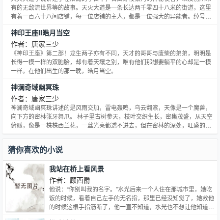
有的无敌流世界等的故事。天火大道是一条长达两千零四十八米的街道，这里
有着一百六十八间店铺，每一位店铺的主人，都是一位强大的异能者。绰号宙
斯的佣兵界之王，因为妻子在意...
神印王座II皓月当空
作者：唐家三少
《神印王座》第二部！龙生两子亦有不同，天才的哥哥与废柴的弟弟，明明是
长得一模一样的双胞胎，却有着天壤之别，唯有他们那想要躺平的心却是一模
一样。在他们出生的那一晚，皓月当空。
神澜奇域幽冥珠
作者：唐家三少
神澜奇域幽冥珠讲述的是风雨交加，雷电轰鸣，乌云翻滚，天像是一个魔兽，
向下方的密林张牙舞爪。 林子里古树参天，枝叶交织生长，密集茂盛，从天空
俯瞰，像是一株株西兰花，一丝光亮都透不进去，但在密林的深处，旺盛的火
焰沐雨燃烧。点点火星从火堆中啪啪迸溅出去，飞快消失，红色的光在漆黑的
林中不断闪烁，像是夏日的萤火虫
猜你喜欢的小说
我站在桥上看风景
作者：顾西爵
他说：“你别叫我的名字。”水光后来一个人住在那城市里，她吃
饭的时候，看着自己左手的无名指，那里已经没知觉了，她救他
的时候这根手指筋断了，他一直不知道，水光也不想让他知道。
只是水光想，左手无名指不是连接心脏最近的地方么，而它已经