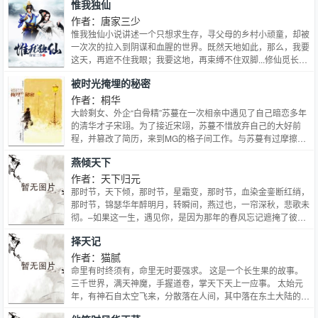
惟我独仙
断了……水光再后来回到老家，见到小琴的女儿，小琴说孩子叫
思岚，是孩子的外婆取的名，水光笑了笑，说挺好。她听到这个
作者：唐家三少
名字时，想到的不是景岚，而是他，她想到是只有，他说：水
惟我独仙小说讲述一个只想求生存，寻父母的乡村小顽童，却被
光，你别叫我的名字。（无责任文案）
一次次的拉入到阴谋和血腥的世界。既然天地如此，那么，我要
这天，再遮不住我眼；我要这地，再束缚不住双脚...修仙觅长
生，热血任逍遥，踏莲曳波涤剑骨，凭虚御风塑圣魂！
被时光掩埋的秘密
作者：桐华
大龄剩女、外企“白骨精”苏蔓在一次相亲中遇见了自己暗恋多年
的清华才子宋翊。为了接近宋翊，苏蔓不惜放弃自己的大好前
程，并篡改了简历，来到MG的格子间工作。与苏蔓有过摩擦的
陆励成是她在MG的顶头上司，并且非常清楚她篡改简历的事
燕倾天下
情。苏蔓把他看成眼中钉，他却在两人一点一滴的交往中对苏蔓
渐生情愫。宋翊不远万里地奔赴美国与苏蔓共度平安夜，两人默
作者：天下归元
许了爱情。可当苏蔓出差回国时，发现一切都变了，死党麻辣烫
那时节，天下倾，那时节，星霜变，那时节，血染金銮断红绡，
不再是她所认识的那个无牵无挂的女孩儿，而宋翊竟成了麻辣烫
那时节，锦瑟华年醉明月，转瞬间，燕过也，一帘深秋，悲歌未
的男朋友……接踵而来的意外降临在苏蔓身上，宋翊、麻辣烫的
彻。–如果这一生，遇见你，是因为那年的春风忘记遮掩了彼此
过往也渐渐浮出水面，他们的爱情究竟会有怎样的结局？在流逝
的气息，以致于在茫茫人海里，我不能不转身，对上你若有所悟
择天记
的时光中，也许别人是你的秘密，也许你是别人的秘密，可当答
的回眸。那么让我记得你，从总角黄髫至白发耄耋，每一个昨日
案真的放在眼前时，你，愿意去揭晓吗？
都比今日更为分明，如同就那端砚徽墨，宣纸湖笔，铺开紫檀案
作者：猫腻
几锦绣长卷，每一落笔，都白纸黑字，淋漓鲜明。这一生与你一
命里有时终须有，命里无时要强求。 这是一个长生果的故事。
起的日子，是欢歌，是清词，是杨柳碧波间抚琴一曲，一个音符
三千世界，满天神魔，手握道卷，掌天下天上一应事。 太始元
一朵桃花。而与你别后，草成的新赋，句句，悲凉在骨。从此
年，有神石自太空飞来，分散落在人间，其中落在东土大陆的神
后，谁伴我，遥寄耿耿星河，年年钟鼓。
石，上面镌刻着奇怪的图腾，人因观其图腾而悟道，后立国教。