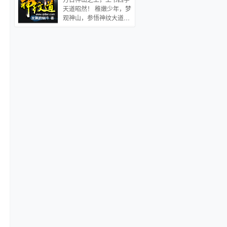
（关）的恩人，收集恩人
天道昭然！ 稚嫩少年，梦
散落在不同世界的真灵好
观神山，参悟神纹大道，
复活他，顺便可能怀上恩
创千百神通，以悍然之
人没有三四百棵那么多的
姿，横行天下，成就人族
小莲花的故事。…
浩荡气运。 人族不朽，大
道永昌！…