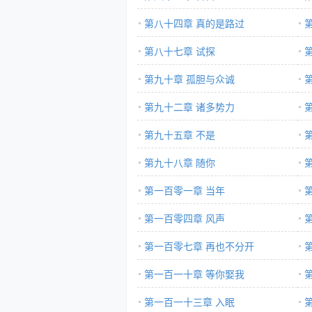
第八十四章 真的是路过
第八十七章 试探
第九十章 孤胆与众诚
第九十二章 诸多势力
第九十五章 不是
第九十八章 随你
第一百零一章 当年
第一百零四章 风声
第一百零七章 再也不分开
第一百一十章 等你娶我
第一百一十三章 入眠