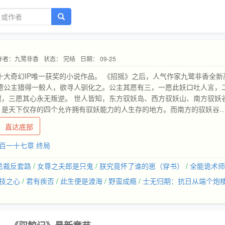
作者：九鹭非香
状态： 完结
日期： 09-25
注十大奇幻IP唯一获奖的小说作品。 《招摇》之后，人气作家九鹭非香全新
顺德公主猎得一鲛人，欲寻人驯化之。公主其愿有三，一愿此妖口吐人言，
腿，三愿其心永无叛逆。 世人皆知，东方驭妖岛、西方驭妖山、南方驭妖
，是天下仅存的四个允许拥有驭妖能力的人生存的地方。而南方的驭妖谷
实力最强之所在。 她是驭妖谷最厉害的驭妖师，却为一个鲛人迷了心。
直达底部
百一十七章 终局
总裁反套路
/
女尊之夫郎是只鬼
/
朕究竟怀了谁的崽（穿书）
/
全能诡术师
技之心
/
君有疾否
/
此生便是渡海
/
野蛮成瘾
/
士无归期：抗日从端个炮