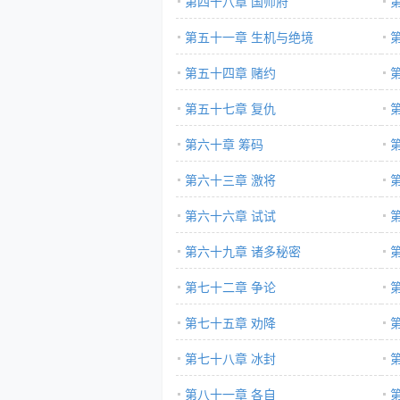
第四十八章 国师府
第五十一章 生机与绝境
第五十四章 赌约
第五十七章 复仇
第六十章 筹码
第六十三章 激将
第六十六章 试试
第六十九章 诸多秘密
第七十二章 争论
第七十五章 劝降
第七十八章 冰封
第八十一章 各自