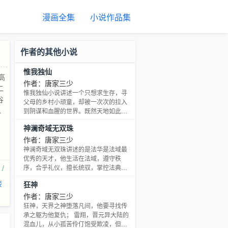
漫画全集
小说作品集
作者的其他小说
惟我独仙
高
作者：唐家三少
二
惟我独仙小说讲述一个只想求生存，寻
谷
父母的乡村小顽童，却被一次次的拉入
，
到阴谋和血腥的世界。既然天地如此，
那么，我要这天，再遮不住我眼；我要
神澜奇域无双珠
这地，再束缚不住双脚...修仙觅长生，热
血任逍遥，踏莲曳波涤剑骨，凭虚御风
作者：唐家三少
塑圣魂！
神澜奇域无双珠讲述的是法华是法域最
优秀的天才，他生活在法域，遵守秩
/
序，合乎礼仪，擅长统驭，掌控法典。
蓝歌是蓝域最优秀的天才，他生活在蓝
楼
狂神
域，崇尚自由，自由自在，擅长战斗，
掌控元素。
作者：唐家三少
狂神，天界之神堕落凡间，他要寻找传
承之躯为他复仇； 雷翔，晋元异大陆的
混血儿，从小孤苦伶仃饱受欺凌，但天