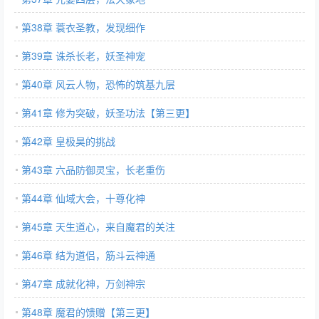
第38章 蓑衣圣教，发现细作
第39章 诛杀长老，妖圣神宠
第40章 风云人物，恐怖的筑基九层
第41章 修为突破，妖圣功法【第三更】
第42章 皇极昊的挑战
第43章 六品防御灵宝，长老重伤
第44章 仙域大会，十尊化神
第45章 天生道心，来自魔君的关注
第46章 结为道侣，筋斗云神通
第47章 成就化神，万剑神宗
第48章 魔君的馈赠【第三更】