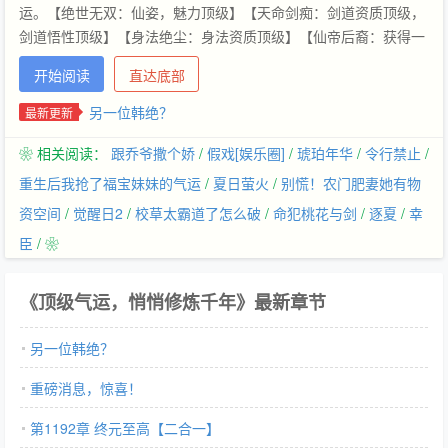
运。【绝世无双：仙姿，魅力顶级】【天命剑痴：剑道资质顶级，
剑道悟性顶级】【身法绝尘：身法资质顶级】【仙帝后裔：获得一
部绝世修仙功法、一千块上品灵石】韩绝为了长生，决定悄悄修
开始阅读
直达底部
炼，不出风头。千年后，修真界一代换一代。当仙界清理凡间时，
韩绝不得不出手。他这才发现，好像仙神也不过如此！
另一位韩绝？
最新更新
❀ 相关阅读：
跟乔爷撒个娇
/
假戏[娱乐圈]
/
琥珀年华
/
令行禁止
/
重生后我抢了福宝妹妹的气运
/
夏日萤火
/
别慌！农门肥妻她有物
资空间
/
觉醒日2
/
校草太霸道了怎么破
/
命犯桃花与剑
/
逐夏
/
幸
臣
/ ❀
《顶级气运，悄悄修炼千年》最新章节
另一位韩绝？
重磅消息，惊喜！
第1192章 终元至高【二合一】