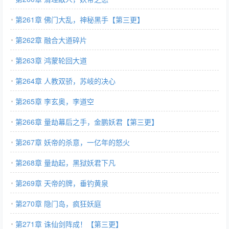
第261章 佛门大乱，神秘黑手【第三更】
第262章 融合大道碎片
第263章 鸿蒙轮回大道
第264章 人教双骄，苏岐的决心
第265章 李玄奥，李道空
第266章 量劫幕后之手，金鹏妖君【第三更】
第267章 妖帝的杀意，一亿年的怒火
第268章 量劫起，黑狱妖君下凡
第269章 天帝的牌，垂钓黄泉
第270章 隐门岛，疯狂妖庭
第271章 诛仙剑阵成！【第三更】