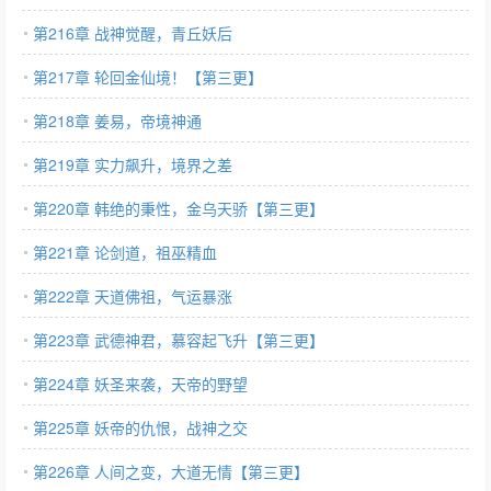
第216章 战神觉醒，青丘妖后
第217章 轮回金仙境！【第三更】
第218章 姜易，帝境神通
第219章 实力飙升，境界之差
第220章 韩绝的秉性，金乌天骄【第三更】
第221章 论剑道，祖巫精血
第222章 天道佛祖，气运暴涨
第223章 武德神君，慕容起飞升【第三更】
第224章 妖圣来袭，天帝的野望
第225章 妖帝的仇恨，战神之交
第226章 人间之变，大道无情【第三更】