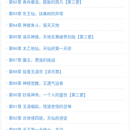
第82章 寿命暴涨，膨胀的周凡【第三更】
第83章 东王仙，扶桑树的异常
第84章 神兽朱斗，毁天灭地
第85章 诛杀神兽，天地玄黄破界剑指【第三更】
第86章 太乙地仙，天仙府第一天骄
第87章 魔主，萧遥的挑战
第88章 投靠玉清宗【求月票】
第89章 神格觉醒，又遇气运者
第90章 妙真神帝，一个人的盛世【第三更】
第91章 玉清崛起，悟道老怪的忌惮
第92章 合体境四层，天仙府道徒
第93章 天下第一大修士，关羽