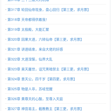
第317章 轮回仙帝现身，盘心回归【第三更，求月票】
第318章 天帝都得供着我！
第319章 太极殿，大能汇聚
第320章 因果大道，六转仙帝【第三更，求月票】
第321章 讲道结束，来自大佬的好感
第322章 大道涅槃，仙界大乱
第323章 昊天屠世，诅咒黑暗禁主【第三更，求月票】
第324章 景天公，四千岁【第四更，求月票】
第325章 物是人非，苏岐觉醒
第326章 黄尊天的心酸，至尊入天庭
第327章 神宫易主，截教教主【第三更，求月票】