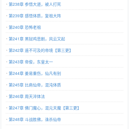
第238章 参悟大道，被人打死
第239章 感悟体质，复祖大阵
第240章 恐怖老祖
第241章 黑狱鸡悲剧，风云又起
第242章 遥不可及的帝境【第三更】
第243章 帝俊，东皇太一
第244章 姜易重伤，仙凡有别
第245章 比肩仙帝，混沌体质
第246章 周天淬体法
第247章 佛门魔心，混元天魔【第三更】
第248章 斗战胜佛，诛杀仙帝