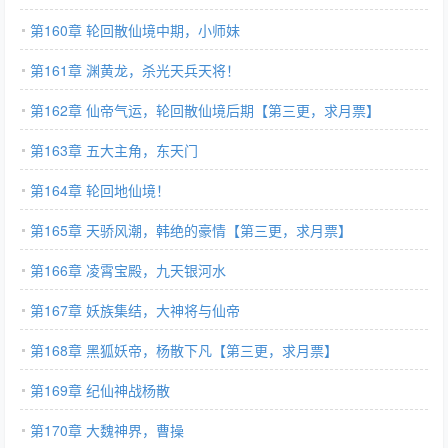
第160章 轮回散仙境中期，小师妹
第161章 渊黄龙，杀光天兵天将！
第162章 仙帝气运，轮回散仙境后期【第三更，求月票】
第163章 五大主角，东天门
第164章 轮回地仙境！
第165章 天骄风潮，韩绝的豪情【第三更，求月票】
第166章 凌霄宝殿，九天银河水
第167章 妖族集结，大神将与仙帝
第168章 黑狐妖帝，杨散下凡【第三更，求月票】
第169章 纪仙神战杨散
第170章 大魏神界，曹操