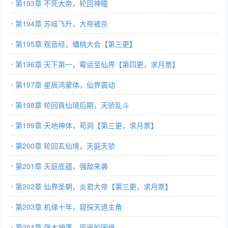
第193章 不死大帝，轮回神瞳
第194章 苏岐飞升，大帝被杀
第195章 观音经，蟠桃大会【第三更】
第196章 天下第一，霉运至仙界【第四更，求月票】
第197章 星辰鸿蒙体，仙界震动
第198章 轮回真仙境后期，天骄乱斗
第199章 天地神体，苟洞【第三更，求月票】
第200章 轮回玄仙境，天庭天骄
第201章 天庭底蕴，强敌来袭
第202章 仙界圣朝，炎君大帝【第三更，求月票】
第203章 机缘十年，窥探天道主角
第204章 强大神蓬，厉遥的困境