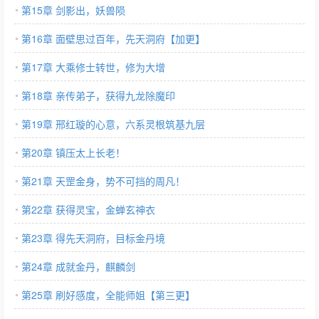
第15章 剑影出，妖兽陨
第16章 面壁思过百年，先天洞府【加更】
第17章 大乘修士转世，修为大增
第18章 亲传弟子，获得九龙除魔印
第19章 邢红璇的心意，六系灵根筑基九层
第20章 镇压太上长老！
第21章 天罡金身，势不可挡的周凡！
第22章 获得灵宝，金蝉玄神衣
第23章 得先天洞府，目标金丹境
第24章 成就金丹，麒麟剑
第25章 刷好感度，全能师姐【第三更】