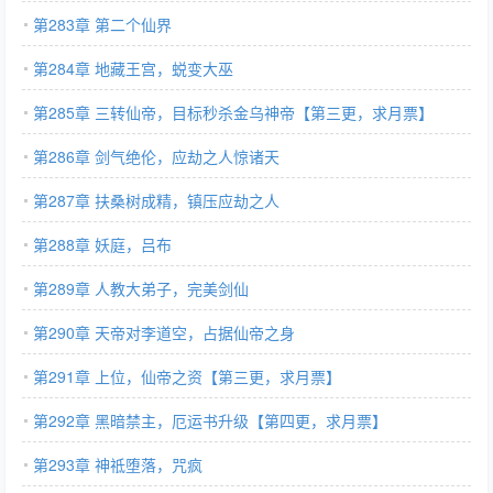
第283章 第二个仙界
第284章 地藏王宫，蜕变大巫
第285章 三转仙帝，目标秒杀金乌神帝【第三更，求月票】
第286章 剑气绝伦，应劫之人惊诸天
第287章 扶桑树成精，镇压应劫之人
第288章 妖庭，吕布
第289章 人教大弟子，完美剑仙
第290章 天帝对李道空，占据仙帝之身
第291章 上位，仙帝之资【第三更，求月票】
第292章 黑暗禁主，厄运书升级【第四更，求月票】
第293章 神祗堕落，咒疯