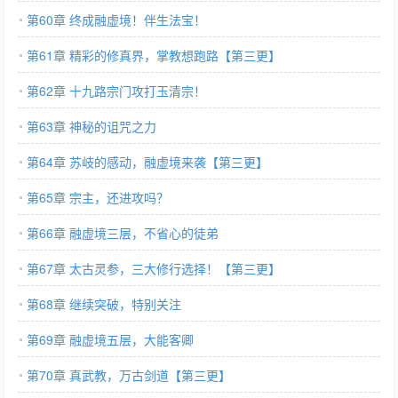
第60章 终成融虚境！伴生法宝！
第61章 精彩的修真界，掌教想跑路【第三更】
第62章 十九路宗门攻打玉清宗！
第63章 神秘的诅咒之力
第64章 苏岐的感动，融虚境来袭【第三更】
第65章 宗主，还进攻吗？
第66章 融虚境三层，不省心的徒弟
第67章 太古灵参，三大修行选择！【第三更】
第68章 继续突破，特别关注
第69章 融虚境五层，大能客卿
第70章 真武教，万古剑道【第三更】