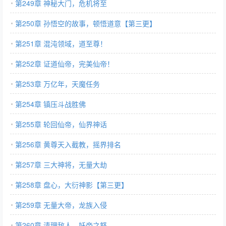
第249章 神秘大门，危机将至
第250章 孙悟空的故事，顿悟道意【第三更】
第251章 混沌领域，道至尊！
第252章 证道仙帝，完美仙帝！
第253章 万亿年，天魔任务
第254章 镇压斗战胜佛
第255章 轮回仙帝，仙界神话
第256章 黄尊天入截教，摇界排名
第257章 三大神将，无量大劫
第258章 盘心，大衍神影【第三更】
第259章 无量大帝，龙族入侵
第260章 清理敌人，妖帝之怒