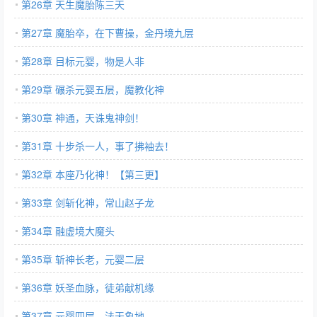
第26章 天生魔胎陈三天
第27章 魔胎卒，在下曹操，金丹境九层
第28章 目标元婴，物是人非
第29章 碾杀元婴五层，魔教化神
第30章 神通，天诛鬼神剑！
第31章 十步杀一人，事了拂袖去！
第32章 本座乃化神！【第三更】
第33章 剑斩化神，常山赵子龙
第34章 融虚境大魔头
第35章 斩神长老，元婴二层
第36章 妖圣血脉，徒弟献机缘
第37章 元婴四层，法天象地