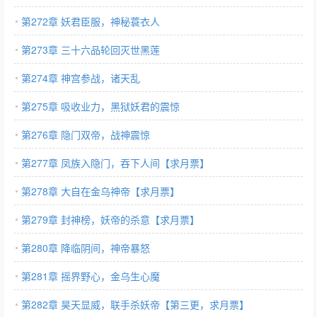
第272章 妖君臣服，神秘蓑衣人
第273章 三十六品轮回灭世黑莲
第274章 神宫参战，诸天乱
第275章 吸收业力，黑狱妖君的震惊
第276章 隐门双帝，战神震惊
第277章 凤族入隐门，吞下人间【求月票】
第278章 大自在金乌神帝【求月票】
第279章 封神榜，妖帝的杀意【求月票】
第280章 降临阴间，神帝暴怒
第281章 摇界野心，金乌生心魔
第282章 昊天显威，联手杀妖帝【第三更，求月票】