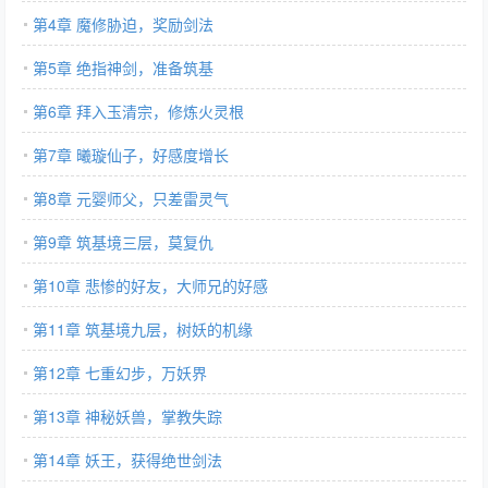
第4章 魔修胁迫，奖励剑法
第5章 绝指神剑，准备筑基
第6章 拜入玉清宗，修炼火灵根
第7章 曦璇仙子，好感度增长
第8章 元婴师父，只差雷灵气
第9章 筑基境三层，莫复仇
第10章 悲惨的好友，大师兄的好感
第11章 筑基境九层，树妖的机缘
第12章 七重幻步，万妖界
第13章 神秘妖兽，掌教失踪
第14章 妖王，获得绝世剑法