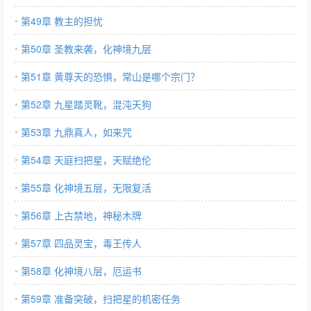
第49章 教主的担忧
第50章 圣教来袭，化神境九层
第51章 黄尊天的恐惧，常山是哪个宗门？
第52章 九星踏灵靴，混沌天狗
第53章 九鼎真人，如来咒
第54章 天庭扫把星，天赋绝伦
第55章 化神境五层，无限复活
第56章 上古禁地，神秘木牌
第57章 四品灵宝，毒王传人
第58章 化神境八层，厄运书
第59章 准备突破，扫把星的机密任务