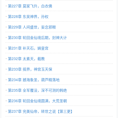
第227章 莫家飞升，白衣佛
第228章 东吴神界，孙权
第229章 人间盛世，妄念邪眼
第230章 轮回金仙境后期，封神大计
第231章 补天石，娲皇宫
第232章 太素天，截教
第233章 摇界，神宫玉天保
第234章 撼海象圣，葫芦精落地
第235章 全军覆没，深不可测的韩绝
第236章 轮回金仙境圆满，大荒圣朝
第237章 完美仙帝，转世之说【第三更】