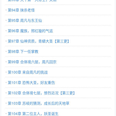
第94章 抹杀老怪
第95章 周凡与东王仙
第96章 魔族，邢红璇的气运
第97章 仙神资质，青蟒大圣【第三更】
第98章 下一任掌教
第99章 合体境六层，周凡回宗
第100章 来自周凡的挑战
第101章 恐怖大圣，好友重伤
第102章 合体境七层，惨烈近况【第三更】
第103章 苏岐的猜测，成长后的天地草
第104章 第二位主人，妖圣诞生