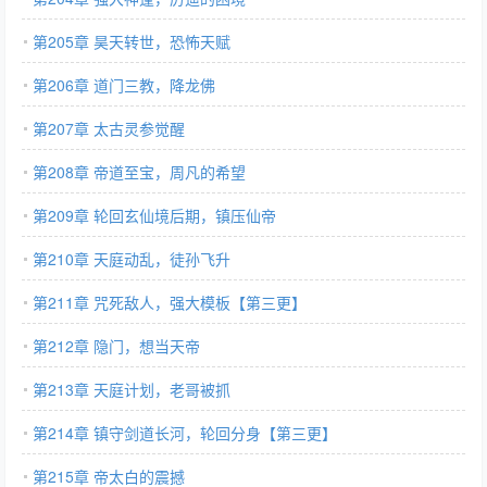
第205章 昊天转世，恐怖天赋
第206章 道门三教，降龙佛
第207章 太古灵参觉醒
第208章 帝道至宝，周凡的希望
第209章 轮回玄仙境后期，镇压仙帝
第210章 天庭动乱，徒孙飞升
第211章 咒死敌人，强大模板【第三更】
第212章 隐门，想当天帝
第213章 天庭计划，老哥被抓
第214章 镇守剑道长河，轮回分身【第三更】
第215章 帝太白的震撼