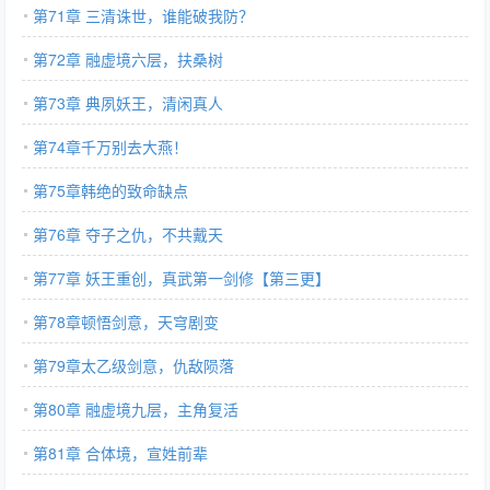
第71章 三清诛世，谁能破我防？
第72章 融虚境六层，扶桑树
第73章 典夙妖王，清闲真人
第74章千万别去大燕！
第75章韩绝的致命缺点
第76章 夺子之仇，不共戴天
第77章 妖王重创，真武第一剑修【第三更】
第78章顿悟剑意，天穹剧变
第79章太乙级剑意，仇敌陨落
第80章 融虚境九层，主角复活
第81章 合体境，宣姓前辈