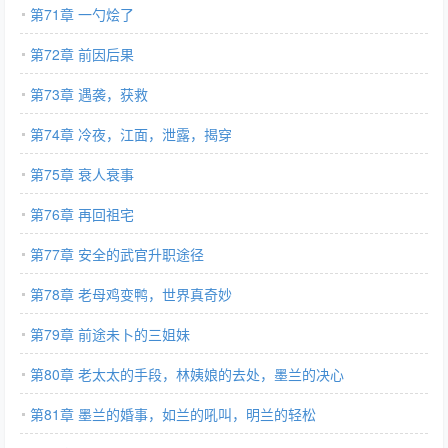
第71章 一勺烩了
第72章 前因后果
第73章 遇袭，获救
第74章 冷夜，江面，泄露，揭穿
第75章 衰人衰事
第76章 再回祖宅
第77章 安全的武官升职途径
第78章 老母鸡变鸭，世界真奇妙
第79章 前途未卜的三姐妹
第80章 老太太的手段，林姨娘的去处，墨兰的决心
第81章 墨兰的婚事，如兰的吼叫，明兰的轻松