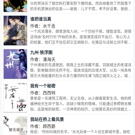
分的贺深买了瓶饮料打算安慰下傻同桌。然后他看到了乔韶落下
的手机里弹出的信息——爸爸：儿子不慌，考不好没事，爸刚给
你订了辆新跑车。爷爷：孙儿不急，考不好没事，爷爷给你买了
谁把谁当真
辆新游艇，快去散散心。姥爷：外孙不哭，考不好没事，姥爷的
几十亿家产都是你的。贺深面无表情地把两块五一瓶的饮料丢垃
作者：水千丞
圾桶。安慰？拉倒吧。离家出走穷得吃土高智商攻X千宠万宠真
一个风流薄幸、肆意游戏人间；一个历经千帆、理智凌驾。感情
少爷就是考试不及格受。
这场由“及时行乐”开始的关系，逐渐演变成兵不血刃、攻心为上
的较量，他们互不信任却又互相吸引，在猜忌与试探之间不断挑
战着彼此的底线，清醒着沦陷、茫然着动情，最终作茧自缚。谁
九州·铁浮图
比谁认真；谁把谁当真
作者：潘海天
宁州诸侯的先遣使团，暗夜之主的深藏不露，羽族城主的老谋深
算，影者触须的无所不在，蛮族流寇的压境大军，以及一块具有
毁灭大地能量的石头众多力量同时压诸飞翔之城厌火之上，城中
不朽的铁塔能否支撑这欲覆的天空？一个构思精巧连锁细密的故
我有一个秘密
事，步步解开这惊心动魄的九连环套。
作者：西西特
黄单是一名建筑工程师，无父无母，从小跟着管家生活，他的疼
痛神经天生异于常人，且缺少微笑的情绪，只能通过参照物去模
拟，这是他的秘密。一次神奇的经历，让他莫名其妙的穿越之旅
从此开始。故事题材是以穿越为主，讲述黄单在不同世界遭遇复
我站在桥上看风景
杂的人和事，完成任务的同时，也体会到了笑是一种什么样的情
绪。通篇叙述流畅，情节紧凑，环环相扣，整体风格偏现实向，
作者：顾西爵
将人与人之间的利益，生存，情感都诠释的淋漓尽致，值得一
他说：“你别叫我的名字。”水光后来一个人住在那城市里，她吃