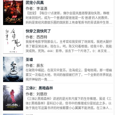
团宠小凤凰
把她拥在怀里。【一眼是你，生死都是你。】本文原名：《在他
掌中[重生]》
作者：李温酒
【团宠】【每日17点更新，偶尔会提凤凰宿黎渡劫失败，睁眼
时来到现代，成为一个普通的婴爸爸是一名‘普通’的人民教师，
妈妈是曾经风靡娱乐圈的国民影上有奋笔疾书的苦读高中生哥
哥，下有整天哭鼻子的双胞胎弟 宿黎本以为这只是个普通的
快穿之我快死了
人类家庭，也尽量把自己当做一个普通人去适应生活，直到有一
天哥哥因为上课迟到直接踹开家里窗户，张开翅膀飞上了天，羽
作者：西西特
翼占据了他整个视野—
我报考电影学院那会儿，主考官给我安排了场哭戏，我把大腿拧
青了都没哭出来，现在么，呵。陈又叼着根烟，给我十秒，我能
哭成狗，死狗。444：影帝，该去下一个片场了。0：本文攻受
之间不存在任何血缘关系！！！1:主受2:作者逻辑死3:无脑文，
圣墟
无脑文，这是无脑文！4:精分攻，1v15：作者脑子有深坑，拒
绝填补6：全文架空7：双C控慎入8，理智看文，请勿人参公
作者：辰东
鸡，不合胃口，欢迎点叉，谢谢。
在破败中崛起，在寂灭中复苏。沧海成尘，雷电枯竭，那一缕幽
雾又一次临近大地，世间的枷锁被打开了，一个全新的世界就此
揭开神秘的一角……
三体2：黑暗森林
作者：刘慈欣
《三体2:黑暗森林》讲述的是光年尺度下的生存推理，虽说《三
体2:黑暗森林》是科幻小说，但书中的推理成分是如此之多，以
致于我在写这篇书评的时候都要小心翼翼不能泄底。在三体人准
备侵略地球的这段时间里，人类当然不会坐以待毙，利用三体人