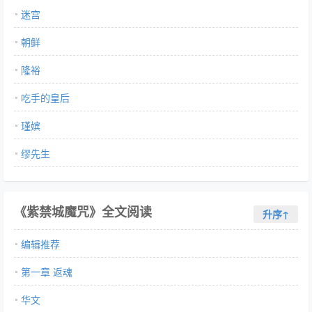
迷宫
朝鲜
隆裕
吃手的皇后
瑾嫔
缪先生
《紫禁城魔咒》全文阅读
升序↑
编辑推荐
第一章 返魂
华文