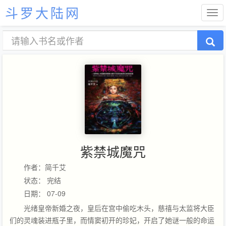
斗罗大陆网
紫禁城魔咒
作者：简千艾
状态： 完结
日期： 07-09
光绪皇帝新婚之夜，皇后在宫中偷吃木头，慈禧与太监将大臣
们的灵魂装进瓶子里，而情窦初开的珍妃，开启了她谜一般的命运