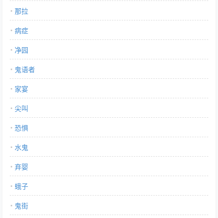
那拉
病症
净园
鬼语者
家宴
尖叫
恐惧
水鬼
弃婴
蛾子
鬼街