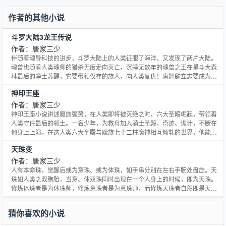
作者的其他小说
斗罗大陆3龙王传说
作者：唐家三少
伴随着魂导科技的进步，斗罗大陆上的人类征服了海洋，又发现了两片大陆。
魂兽也随着人类魂师的猎杀无度走向灭亡，沉睡无数年的魂兽之王在星斗大森
林最后的净土苏醒，它要带领仅存的族人，向人类复仇！唐舞麟立志要成为一
名强大的魂师，可当武魂觉醒时，苏醒的，却是……旷世之才，龙王之争，我
神印王座
们的龙王传说，将由此开始。。。
作者：唐家三少
神印王座小说讲述魔族强势，在人类即将被灭绝之时，六大圣殿崛起，带领着
人类守住最后的领土。一名少年，为救母加入骑士圣殿，奇迹、诡计，不断在
他身上上演。在这人类六大圣殿与魔族七十二柱魔神相互倾轧的世界，他能否
登上象征着骑士最高荣耀的神印王座？
天珠变
作者：唐家三少
人有本命珠，觉醒后或为意珠、或为体珠，如手串分别在左右手腕处盘旋。天
珠如人类之双胞胎，当意、体双珠同时出现在一个人身上的时候，即为天珠。
修炼体珠者是为体珠师，修炼意珠者是为意珠师，而修炼天珠者自然即是天珠
师。天珠师最高为十二双珠，因此，它的修炼过程也被称之为：天珠十二变。
我们的主角就是一位修炼着天珠变的弓箭手。
猜你喜欢的小说