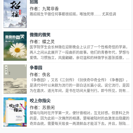
招摇
思维透明的致命缺陷，制订了神秘莫测的面壁计划，精选出四位
面壁者，希望以此展开对三体人的反击。 刘慈欣的作品宏伟大
作者：九鹭非香
气、想象绚丽，既注重极端空灵与厚重现实的结合，也讲求科学
路招摇生平做任何事都很招摇，唯独死得…… 尤其低调
的内涵和美感。具有浓郁的中国特色和鲜明的个人风格。为中国
科幻确立了一个新高度。
微微的微笑
作者：蝶之灵
医学院学生会长林微在迎新晚会上认识了一个性格奇怪的学弟，
两人之间从此展开了一段曲折的故事。他们的青春年代，梦想与
爱情。习惯独立，风度翩翩，亲切温和的林微学长嚣张孤傲，热
情似火，邪恶独特的敬文学弟故作深沉的痞子周放；冷静美丽的
争春园
御姐温婷；冷漠痴情的才子萧凡；还有个变态的始祖叶敬辉。一
群人嬉笑怒骂，共同上演了“合久必分，分久又合，相爱多年，
作者：佚名
伤害多年”的狗血戏码摸爬打滚遍体鳞伤时，也终于明白了男人
《争春园》，又名《三剑传》《剑侠奇中奇全传》《争春园》，
之间河蟹的相处方式——接吻的激情，只延续几秒；做爱的快
是清代中叶以来颇为流行的一部白话长篇小说。说它流行，是因
感，只延续几分钟而牵手的信任，却可以，一辈子……内容标
为在嘉庆、道光年间，是书在坊间大量刊行。即今所见，则有：
签：强强情有独钟年下
嘉庆二十四年己卯（1819）文德堂刊本、道光元年辛巳
咬上你指尖
（1821）三元堂刊本、道光五年乙酉（1825）刊本、道光八年
戊子（1828）刊本、道光十八年戊戌（1838）四照堂刊本、道
作者：苏景闲
光十九年己亥（1839）长兴堂刊本、道光二十六年丙午
楚喻与陆时在开学第一天，便针锋相对，互无好感。但意料之外
（1846）刊本、道光二十九年己酉（1849）一也轩刊本、同治
的是，因为此前一次偶然的相遇，楚喻被陆时的血激发出隐藏的
二年癸亥（1863）集经堂刊本、光绪十五年己丑（1889）刊本
奇异血统，需要每天吸食一两滴鲜血才能活下去。并且，除陆时
等等（其中有一些是复刊本，如光绪己丑本“叙”末缀曰：“光绪十
外，所有人的血都又苦又臭，无法用来续命。作者文笔细腻，刻