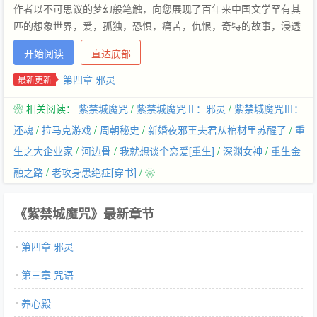
作者以不可思议的梦幻般笔触，向您展现了百年来中国文学罕有其
匹的想象世界，爱，孤独，恐惧，痛苦，仇恨，奇特的故事，浸透
在书中的每一页。在令人颤抖的阅读体验中，您将亲历般感受世上
开始阅读
直达底部
最奇异、最残忍的宫廷生活，目睹最伤心最美好又最绝望无助的伟
大爱情。 读完本书，您会发现恨是一座迷宫，爱是唯一的出口，唯
第四章 邪灵
最新更新
有爱，才能帮助我们找回内心的平静，与自己达成真正的和解，唯
❀ 相关阅读：
紫禁城魔咒
/
紫禁城魔咒Ⅱ：邪灵
/
紫禁城魔咒Ⅲ：
有爱，才能将我们拯救，才是我们活下去的唯一理由。
还魂
/
拉马克游戏
/
周朝秘史
/
新婚夜邪王夫君从棺材里苏醒了
/
重
生之大企业家
/
河边骨
/
我就想谈个恋爱[重生]
/
深渊女神
/
重生金
融之路
/
老攻身患绝症[穿书]
/ ❀
《紫禁城魔咒》最新章节
第四章 邪灵
第三章 咒语
养心殿