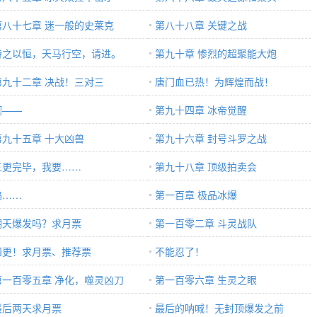
第八十七章 迷一般的史莱克
第八十八章 关键之战
持之以恒，天马行空，请进。
第九十章 惨烈的超聚能大炮
第九十二章 决战！三对三
唐门血已热！为辉煌而战！
啊——
第九十四章 冰帝觉醒
第九十五章 十大凶兽
第九十六章 封号斗罗之战
三更完毕，我要……
第九十八章 顶级拍卖会
呜……
第一百章 极品冰爆
明天爆发吗？求月票
第一百零二章 斗灵战队
四更！求月票、推荐票
不能忍了！
第一百零五章 净化，噬灵凶刀
第一百零六章 生灵之眼
最后两天求月票
最后的呐喊！无封顶爆发之前