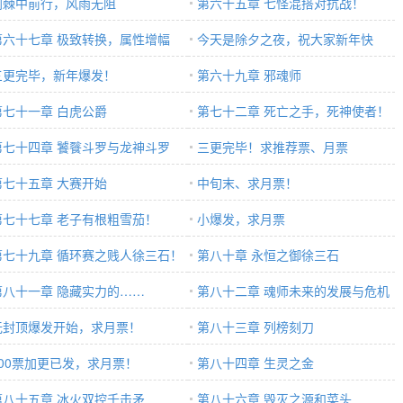
荆棘中前行，风雨无阻
第六十五章 七怪混搭对抗战！
第六十七章 极致转换，属性增幅
今天是除夕之夜，祝大家新年快
三更完毕，新年爆发！
乐。
第六十九章 邪魂师
第七十一章 白虎公爵
第七十二章 死亡之手，死神使者！
第七十四章 饕餮斗罗与龙神斗罗
三更完毕！求推荐票、月票
第七十五章 大赛开始
中旬末、求月票！
第七十七章 老子有根粗雪茄！
小爆发，求月票
第七十九章 循环赛之贱人徐三石！
第八十章 永恒之御徐三石
第八十一章 隐藏实力的……
第八十二章 魂师未来的发展与危机
无封顶爆发开始，求月票！
第八十三章 列榜刻刀
600票加更已发，求月票！
第八十四章 生灵之金
第八十五章 冰火双控千击矛
第八十六章 毁灭之源和菜头