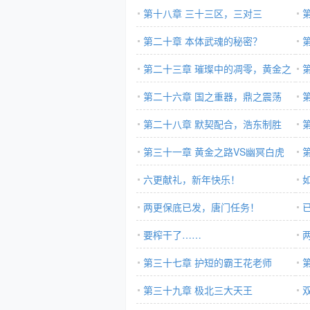
第十八章 三十三区，三对三
第二十章 本体武魂的秘密？
第二十三章 璀璨中的凋零，黄金之
路
第二十六章 国之重器，鼎之震荡
第二十八章 默契配合，浩东制胜
第三十一章 黄金之路VS幽冥白虎
六更献礼，新年快乐！
两更保底已发，唐门任务！
发
要榨干了……
第三十七章 护短的霸王花老师
第三十九章 极北三大天王