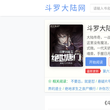
斗罗大陆网
斗罗大陆
大陆传奇，一
这里没有魔法
式微。一代天
魂兽，手握日
一一展唐门暗
开始阅读
第六
最新更新
❀ 相关阅读：
不要怂，就是怼
/
悬疑片
界的道士
/
绝地求生之丧尸横行
/
许你万
《