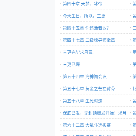
第四十章 天梦、冰帝
今天生日，所以，三更
第四十五章 你还活着么？
第四十七章 二级魂导师徽章
三更完毕求月票。
三更已爆
第五十四章 海神阁会议
第五十七章 黄金之芒左臂骨
大
第五十八章 生死时速
保底已发，无封顶爆发开始！求月
票。
第六十二章 大乱斗选拔赛