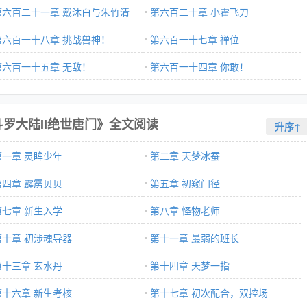
第六百二十一章 戴沐白与朱竹清
第六百二十章 小霍飞刀
第六百一十八章 挑战兽神！
第六百一十七章 禅位
第六百一十五章 无敌！
第六百一十四章 你敢！
斗罗大陆II绝世唐门》全文阅读
升序↑
第一章 灵眸少年
第二章 天梦冰蚕
第四章 霹雳贝贝
第五章 初窥门径
第七章 新生入学
第八章 怪物老师
第十章 初涉魂导器
第十一章 最弱的班长
第十三章 玄水丹
第十四章 天梦一指
第十六章 新生考核
第十七章 初次配合，双控场