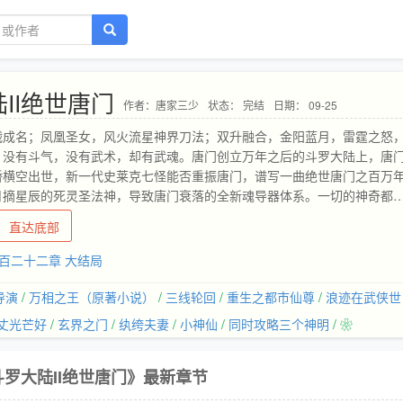
II绝世唐门
作者：唐家三少
状态： 完结
日期： 09-25
战成名；凤凰圣女，风火流星神界刀法；双升融合，金阳蓝月，雷霆之怒
，没有斗气，没有武术，却有武魂。唐门创立万年之后的斗罗大陆上，唐
骄横空出世，新一代史莱克七怪能否重振唐门，谱写一曲绝世唐门之百万
月摘星辰的死灵圣法神，导致唐门衰落的全新魂导器体系。一切的神奇都
器能否重振雄风，唐门能否重现辉煌，一切尽在《斗罗大陆》第
直达底部
百二十二章 大结局
导演
/
万相之王（原著小说）
/
三线轮回
/
重生之都市仙尊
/
浪迹在武侠世
丈光芒好
/
玄界之门
/
纨绔夫妻
/
小神仙
/
同时攻略三个神明
/ ❀
斗罗大陆II绝世唐门》最新章节