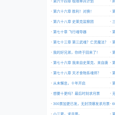
第六十四章 极限单兵计划
第六十六章 胜利！对换！
第六十八章 史莱克监察团
第七十章 飞行魂导器
第七十三章 第三武魂？亡灵魔法？
我的好兄弟，你终于回来了！
第七十六章 我来自史莱克、来自唐
门！
第七十八章 天才食物系魂师？
从未懈怠，十年开启
想要十更吗？最后时刻求月票
300票加更已发，无封顶爆发求月票
小三更，求月票。