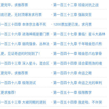
三更完毕，求推荐票
第一百三十二章 班级对抗之战
保底已更，无封顶爆发求月票
第一百三十三章 强敌突至
第一百三十四章 本体宗主毒不死
1200票加更已发，求月票
第一百三十六章 进海神阁是要门票
第一百三十七章 重临！星斗大森林
第一百三十八章 弱肉强食、丛林法
第一百三十九章 千年暗金恐爪熊
八更，见证奇迹的时刻到了！
第一百四十一章 暗金恐爪右掌骨
第一百四十三章 深入星斗，混合区
第一百四十四章 适合霍雨浩的魂
三更完毕，求推荐票
兽！
第一百四十六章 命运之眼
第一百四十八章 极限测试
第一百四十九章 命运之光的审判
三更求推荐！
第一百五十一章 极限教学
第一百五十三章 大被同眠的道别
第一百五十四章 我走啦、不许哭