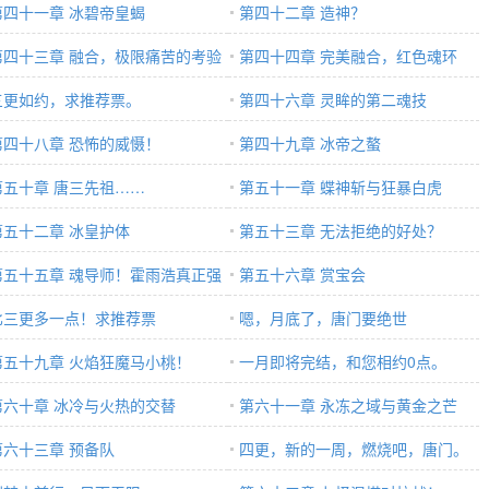
第四十一章 冰碧帝皇蝎
来吧！
第四十二章 造神？
第四十三章 融合，极限痛苦的考验
第四十四章 完美融合，红色魂环
三更如约，求推荐票。
第四十六章 灵眸的第二魂技
第四十八章 恐怖的威慑！
第四十九章 冰帝之螯
第五十章 唐三先祖……
第五十一章 蝶神斩与狂暴白虎
第五十二章 冰皇护体
第五十三章 无法拒绝的好处？
第五十五章 魂导师！霍雨浩真正强
第五十六章 赏宝会
之处
比三更多一点！求推荐票
嗯，月底了，唐门要绝世
第五十九章 火焰狂魔马小桃！
一月即将完结，和您相约0点。
第六十章 冰冷与火热的交替
第六十一章 永冻之域与黄金之芒
第六十三章 预备队
四更，新的一周，燃烧吧，唐门。