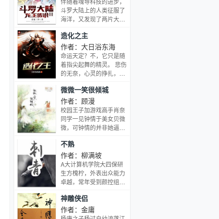
伴随着魂导科技的进步，
斗罗大陆上的人类征服了
海洋，又发现了两片大
陆。魂兽也随着人类魂师
造化之主
的猎杀无度走向灭亡，沉
睡无数年的魂兽之王在星
作者：大日浴东海
斗大森林最后的净土苏
命运天定？不，它只是随
醒，它要带领仅存的族
着指尖起舞的精灵。 悲伤
人，向人类复仇！唐舞麟
的无奈，心灵的挣扎，黑
立志要成为一名强大的魂
暗的未来，看不到光明的
微微一笑很倾城
师，可当武魂觉醒时，苏
希望，得与失之间的恐
醒的，却是……旷世之
惧，都会随着黎明降落的
作者：顾漫
才，龙王之争，我们的龙
星辰，让宿命丑陋的轨
校园王子加游戏高手肖奈
王传说，将由此开
迹，划过优美的弧线！ 当
同学一见钟情于美女贝微
始。。。
坐在王座之上，左手掌控
微，可钟情的并非她逼人
命运，右手赐予造化！
的艳色，而是她那飞舞在
不熟
键盘上的纤纤玉手和她镇
定自若的气势！！！囧掉
作者：柳满坡
了吧？同是网游高手的贝
A大计算机学院大四保研
微微，彼时彼刻正在电脑
生方槐柠，外表出众能力
前有条不紊地指挥着帮
卓越，常年受到颜控组织
战，打了一场完美的以弱
重点关注，奈何性格高
神雕侠侣
胜强的辉煌战役，完全没
冷，油盐不进，撩骚难度
意识到爱神小天使近在己
十级。不知名大学外语系
作者：金庸
侧……随后，篮球游泳全
逃课生栗亭，好斗抠门独
杨康之子杨过自幼流落江