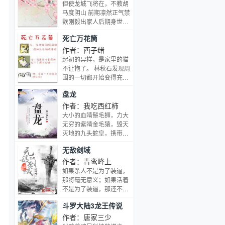
庭。妻子的不忠、律师的
但使龙城飞将在，不教胡
奸诈、法官的误判、狱警
马度阴山 前期凛然正气禁
的凶暴、典狱长的贪心与
欲刚毅出家人后期身世揭
卑鄙，将正处在而立之年
晓还俗末尾登基 攻 & 作
死亡万花筒
的安迪一下子从人生的巅
风心狠手辣画风比较邪性
峰推向了世间地狱……
受 宫廷权谋，江湖争杀，
作者：西子绪
师徒年下 一切历史皆为架
起初的异样，是家里的猫
空，古风狗血酸爽小白
不让抱了。 林秋石发现周
围的一切都开始变得充满
了不协调感。 然后某一
盘龙
天，当他推开家中的门，
却发现熟悉的楼道变成了
作者：我吃西红柿
长长的走廊。 走廊的两
大小的血睛鬃毛狮，力大
头，是十二扇一模一样的
无穷的紫睛金毛猿，毁天
铁门。 故事由此开始。
灭地的九头蛇皇，携带着
阮南烛对林秋石说，当你
毁灭雷电的恐怖雷龙这里
无敌剑域
凝视深渊时，深渊也在凝
无奇不有，这是一个广博
视着你。 林秋石听后陷入
的魔幻世界。强者可以站
作者：青鸾峰上
沉思，然后对着深渊拉下
在黑色巨龙的头顶遨游天
如果杀人不是为了装逼，
了裤子拉链…… 阮南烛：
际，恐怖的魔法可以焚烧
那将毫无意义；如果活着
“……你把裤子给我好好
江河，可以毁灭城池，可
不是为了装逼，那还不如
穿上！” 不皮会死病娇攻X
以夷平山岳 这本书，讲述
死了。杀，就杀他个尸横
一起皮的沉稳受，双皮奶
斗罗大陆3龙王传说
了一个拥有盘龙戒指的少
遍野，装，就装他个巅峰
组合，灵异风格升级流。
年的梦幻旅程。
不败！
作者：唐家三少