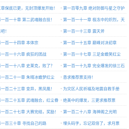
三章保底已更，无封顶爆发开始！
第一百零九章 绝对防御与星之守护
第一百一十章 第二武魂融合技！
第一百一十一章 极冻中的炽烈，天
来吧！
帝之锤
第一百一十三章 震天斧
第一百一十四章 本体宗
第一百一十五章 巅峰对决初章
第一百一十六章 疯狂的团战
第一百一十七章 三足金蟾笑红尘
第一百一十八章 史莱克，败了？
第一百一十九章 完全爆发的徐三石
第一百二十一章 朱晴冰蟾梦红尘
恳求推荐票支持！
第一百二十三章 变异，黑凤凰！
为灾区人民祈福及地震自救手册
第一百二十五章 武魂融合，红尘眷
绝美中的爆发，三更求推荐票
第一百二十七章 大赛完结，奖励！
第一百二十八章 海神阁之光明
第一百三十章 寻找自己的路
埋头码字，忘记双倍了，求月票