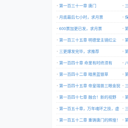
第一百三十一章 唐门
月底最后七小时，求月票
600票加更已发，求月票
第一百三十五章 明德堂主镜红尘
三更爆发完毕，求推荐
的
第一百四十章 命里有时终须有
则
第一百四十二章 暗黑蓝银草
第一百四十五章 帝皇瑞兽三眼金猊
第一百四十七章 融合！新的视野
第一百五十章，万年魂环之技，虚
弱
第一百五十二章 重铸唐门的辉煌！