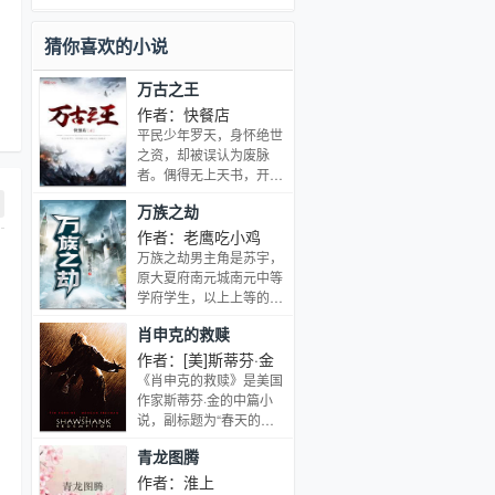
亡，沉睡无数年的魂兽之王在星斗大森
林最后的净土苏醒，它要带领仅存的族
猜你喜欢的小说
人，向人类复仇！唐舞麟立志要成为一
名强大的魂师，可当武魂觉醒时，苏醒
万古之王
的，却是……旷世之才，龙王之争，我
们的龙王传说，将由此开始。。。
作者：快餐店
平民少年罗天，身怀绝世
之资，却被误认为废脉
者。偶得无上天书，开启
至强神脉，修造化神诀，
万族之劫
一飞冲天，震烁万古。 从
世俗底层，到万界诸天，
作者：老鹰吃小鸡
横压当世天骄，纵横万千
万族之劫男主角是苏宇，
宗门，睥睨神话万族，成
原大夏府南元城南元中等
就不朽不灭永恒超脱的万
学府学生，以上上等的高
古至尊之王！ ①本书是天
评价、并以南元第一的成
肖申克的救赎
才流，非废材流。 ②已完
绩考入大夏文明学府并拜
本《主宰之王》、《仙鸿
师白枫，加入多神文系，
作者：[美]斯蒂芬·金
路》等作品，品质有保
脑海中开启神秘书册。我
《肖申克的救赎》是美国
证。
是这诸天万族的劫！万族
作家斯蒂芬·金的中篇小
之劫小说什么时候更新？
说，副标题为“春天的希
望”。《肖申克的救赎》
青龙图腾
讲述了银行家安迪，被当
作杀害妻子的凶手送上法
作者：淮上