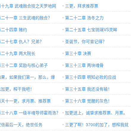
第十九章 武魂融合技之天罗地网
三更，拜求推荐票
第二十一章 三生武魂的融合？
第二十二章 浩冬之力
第二十四章 赌约
第二十五章 七宝琉璃VS灵眸
第二十七章 仇人？兄弟？
圣诞节，你可曾记得？
第二十九章 两大院长
第三十章 决赛
第三十二章 奖励与核心弟子
第三十三章 两块魂骨
如果，如果我们第一，那么，爆
第三十四章 明知必败的应战
！
已加更，榨干我吧！
第三十五章 我还没有输！
两天十一更，求月票、推荐票
第三十六章 觉醒的灰色！
第三十八章 一级半魂导师霍雨浩？
加更送上，诚挚求推荐票、月票。
双倍最后一天，绝世任务
三更了啊！3700的加了，想榨我就