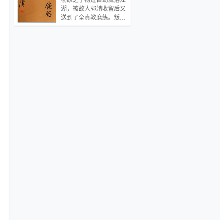
能优等生与游戏公司老板
来独往，人际关系网常年
湖，被故人郭靖收留后又
等身份的肖奈大神开始了
欠费黑名单资深会员，脾
送到了全真教磨练。叛逆
网上网下全方位地捕猎美
性阴沉，十项全能，好感
的杨过忍受不了折磨，逃
人心…… 于是，一场爱
难度十级。然而一场图书
出全真教误入古墓派，被
情，就在一朵花开的时间
馆的无意邂逅，让两人开
小龙女收留，授以武功。
里，悄然萌生了。
启了一场奇妙的缘分。这
后因李莫愁攻入古墓而面
是一个看似高冷天才实则
临生死，二人由师徒之谊
闷骚腼腆的理工男和看似
发展成了刻骨铭心的爱
孤僻小气实则狡黠义气的
恋。后来蒙古铁骑即将南
打工狂人之间的恋爱故
下，郭靖等人等难以匹
事。本文基调轻松，描述
敌，关键时刻，小龙女和
两位主角和他们身边小伙
杨过无意中卷入纷争，打
伴们的日常生活，青涩美
败金轮国师。 但好事多
丽，有趣温馨。
磨，杨过与小龙女多次聚
散，在经历了武林大会、
襄阳鏖兵，绝情幽谷等等
险境，更有十六年的生离
死别，痴情的杨过终于在
绝情谷底找到了大难不死
的小龙女，二人重返世
间。此时蒙古正调集人
马，猛攻襄阳，杨过击败
了金轮法王，并以飞石击
毙了蒙古皇帝蒙哥，为襄