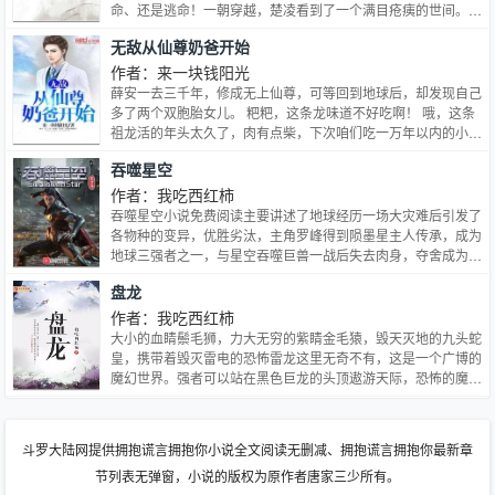
气粗给带走了。
命、还是逃命！一朝穿越，楚凌看到了一个满目疮痍的世间。皇
室女眷屈身为奴，黎民百姓命如草芥。以血狐之名立誓：天要亡
无敌从仙尊奶爸开始
我，我便逆天！既然当皇室贵女没前途，那就揭竿而起吧！
作者：来一块钱阳光
薛安一去三千年，修成无上仙尊，可等回到地球后，却发现自己
多了两个双胞胎女儿。 粑粑，这条龙味道不好吃啊！ 哦，这条
祖龙活的年头太久了，肉有点柴，下次咱们吃一万年以内的小
龙。 某条从宇宙开始就存在的巨龙躺在地上瑟瑟发抖中。 粑
吞噬星空
粑，你和别的仙帝奶爸什么的，谁厉害啊？ 薛安一笑，没有谁
能抵挡的住薛安一拳。 如果有！ 那就两拳！ 女儿，我会让你们
作者：我吃西红柿
成为全世界，不，全宇宙最幸福的公主！而且是两个！
吞噬星空小说免费阅读主要讲述了地球经历一场大灾难后引发了
各物种的变异，优胜劣汰，主角罗峰得到陨墨星主人传承，成为
地球三强者之一，与星空吞噬巨兽一战后失去肉身，夺舍成为星
空吞噬兽，在体内世界育出人类分身，之后迈出地球，走向宇
盘龙
宙。
作者：我吃西红柿
大小的血睛鬃毛狮，力大无穷的紫睛金毛猿，毁天灭地的九头蛇
皇，携带着毁灭雷电的恐怖雷龙这里无奇不有，这是一个广博的
魔幻世界。强者可以站在黑色巨龙的头顶遨游天际，恐怖的魔法
可以焚烧江河，可以毁灭城池，可以夷平山岳 这本书，讲述了
一个拥有盘龙戒指的少年的梦幻旅程。
斗罗大陆网提供拥抱谎言拥抱你小说全文阅读无删减、拥抱谎言拥抱你最新章
节列表无弹窗，小说的版权为原作者唐家三少所有。