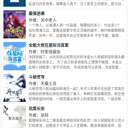
征战为历史背景，描摹金人南下、汉人受苦之状颇多，甚为动
人；然因有影射明清易帜现实之嫌，丁耀亢以此罹祸下狱。今有
最强逆袭
陕西人民出版社本《续金瓶梅》，平装全一册。康熙年间，有人
（今佚其名）汰除有碍清室内容，改易人名，整合情节成四十八
作者：关中老人
回，以《隔帘花影》为名面世，但因所涉床帏秘事，被目为“淫
一个男人，从普通人到一代枭雄，需要经历多少，付出多少？
词小说”而遭禁。
站在黄浦江边，望着这座繁华而又浮躁的城市，秦升眯着眼睛低
声道：总有一天，这座城市会记住我很多年 不甘平庸，最强逆
袭！
全能大佬在星际当首富
作者：时笙很嚣张
沐辞穿越了，从叱刹风云权势滔天的沐皇大人穿越到连吃馒头都
困难的女孩身上。 为了自己和弟弟能吃上馍馍不挨饿，沐皇从
此掉入钱眼里一发不可收拾。 听说异族可以卖钱，沐皇就爱上
找异族的麻烦。 听说晶核不但可以提升实力还可以卖钱，沐皇
斗破苍穹
笑了，这个晶核好，沐皇表示，她很喜欢晶核。 当沐皇知道做
任务也有丰富的奖励后，其他事物在沐皇眼里就变成了浮云，在
作者：天蚕土豆
她世界里，没有比小钱钱更最重要！ 当然，有一个人除外。 初
斗破苍穹小医仙最后和谁在一起？天才少年萧炎在创造了家族空
次和南宫羡见面是在一个夜黑风高的夜晚，南宫羡一身是伤的对
前绝后的修炼纪录后突然成了废人，种种打击接踵而至。就在他
沐皇大人说：“如果你能出手相救，我给你十万酬劳，怎么样？”
即将绝望的时候，一缕灵魂从他手上的戒指里浮现，一扇全新的
沐皇本想一走了之，但听说救他有十万酬劳，这比变异兔值钱
大门在面前开启，经过艰苦修炼并经历了一系列的磨练，收异
凤策长安
啊，于是她答应了。 第二次见面，沐皇正在和别人抢杀异族，
火，寻宝物，炼丹药，斗魂族。最终成为斗帝，为解开斗帝失踪
因为南宫羡的出现打断了沐皇赚钱之路，这让沐皇异常恼火。
之谜而前往大千世界......
作者：凤轻
就在沐皇在发火边缘时，南宫羡凉凉的丢出一句话：“我给你一
狐狸窝系列之二看血狐女神如何叱咤乱世！别人穿越是宅斗宫斗
千万，你跟我去一个地方。” 然后，沐皇就这么被南宫羡的财大
打脸虐渣，迎娶皇子王爷走上人生巅峰。楚凌穿越是逃命、逃