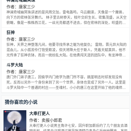
作者：唐家三少
神澜奇域幽冥珠讲述的是风雨交加，雷电轰鸣，乌云翻滚，天像是一个魔兽，
向下方的密林张牙舞爪。 林子里古树参天，枝叶交织生长，密集茂盛，从天空
俯瞰，像是一株株西兰花，一丝光亮都透不进去，但在密林的深处，旺盛的火
焰沐雨燃烧。点点火星从火堆中啪啪迸溅出去，飞快消失，红色的光在漆黑的
狂神
林中不断闪烁，像是夏日的萤火虫
作者：唐家三少
狂神，天界之神堕落凡间，他要寻找传承之躯为他复仇； 雷翔，晋元异大陆的
混血儿，从小孤苦伶仃饱受欺凌，但天将降大任于斯人，凭着天赋禀异，他不
光传承了狂神衣钵，而且一统纷乱大陆。在他勇闯天涯的团队中，有龙神帝国
美丽成双的紫嫣、紫雪姐妹，刁蛮的魔族公主墨月，人见人怕、心地善良的九
斗罗大陆
头蛇和双头狼，还有一把与雷翔有心灵感应的世间奇剑墨冥。 奇趣曼妙的爱情
绽放在异大陆的刀光火石间，热血少年将伙伴们的灵魂融成一股绝世力量，因
作者：唐家三少
为他们的心中只有一个简单而霸气十足的信念：不论是在什么时候，都只有战
唐门外门弟子唐三，因偷学内门绝学为唐门所不容，跳崖明志时却发现没有
死的狂神，而没有认输的狂神！
死，反而以另外一个身份来到了另一个世界，身体也变成了另外一人。这里是
斗罗大陆中一个普通的村庄——圣魂村，小小的唐三在这里开始了他的魂师修
炼之路，并萌生了振兴唐门的梦想。
猜你喜欢的小说
大奉打更人
作者：卖报小郎君
大奉打更人小说男主角许七安，因升职加薪后约了几个朋友去酒
吧庆祝，结果自己喝酒过量导致酒精中毒身亡后幽幽醒来，发现