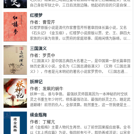
自己身处牢狱之中，三日后流放边陲。他起初的目的只是自保，
顺便在这个没有人权的社会里当个富家翁悠闲度日，多年后，许
红楼梦
七安回首前尘，身后是早已逝去的敌人，以及累累白骨。
作者：曹雪芹
红楼梦原版小说是清代作家曹雪芹所著章回体长篇小说，又名
《石头记》《金玉缘》。红楼梦小说原版以贾、史、王、薛四大
家族的兴衰为背景，以贾府的家庭琐事、闺阁闲情为脉络，以贾
宝玉、林黛玉、薛宝钗的爱情婚姻故事为主线，刻画了以贾宝玉
三国演义
和金陵十二钗为中心的正邪两赋有情人的人性美和悲剧美，通过
家族悲剧、女儿悲剧及主人公的人生悲剧，揭示出封建末世危
作者：罗贯中
机。 《红楼梦》是一部具有世界影响力的人情小说作品，举世
《三国演义》是中国古典四大名著之一，是中国第一部长篇章回
公认的中国古典小说巅峰之作，中国封建社会的百科全书，传统
体历史演义小说，全名为《三国志通俗演义》（又称《三国志演
文化的集大成者。 《红楼梦》新版通行本前80回据脂本汇校，
义》），作者是元末明初的著名小说家罗贯中。 《三国志通俗
后40回据程本汇校，署名“曹雪芹著，无名氏续，程伟元、高鹗
演义》成书后有嘉靖壬午本等多个版本传于世，到了明末清初，
妖神记
整理”，作者尚有较大争议。
毛宗岗对《三国演义》整顿回目、修正文辞、改换诗文。
作者：发飙的蜗牛
妖神一出，谁与争锋。 最强妖灵师聂离因为一本神秘的时空妖
灵之书重生年少时代，修炼最强功法、最强的妖灵之力，踏足武
道巅峰！前世的仇人，全部清算。既然重生，这一世我便是主宰
一切的众神之王，让一切都在我脚下蛰伏颤抖吧。
续金瓶梅
作者：丁耀亢
述《金瓶梅》主要人物托生再世、以了前世因果报应故事。全书
以《太上感应篇》为说，每回前有引子，叙劝善戒淫说；以宋金