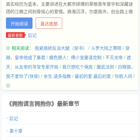
真实经历为蓝本，主要讲述在大都市拼搏的草根青年曾宇和深藏谜
团的江楠之间刻骨铭心的爱情。商海沉浮，尔虞我诈，创业路上艰
险重重，有人在欲望中膨胀迷失，有人坚守初心不忘本……落魄、
开始阅读
直达底部
成功、堕落、友情、背叛、金钱，理想与物欲激烈碰撞，他们考量
着各自的心与灵魂。与此同时，爱情与谎言交织，被恶意谎言包围
后记
最新更新
的爱情自食苦果，充满善意谎言的爱情前途未卜……
❀ 相关阅读：
抱紧病娇反派大腿（穿书）
/
斗罗大陆之寒陨
/
穿
越，皇帝他成了暴君
/
婚色撩人：傅少宠妻请克制
/
不灭龙帝
/
遮
天：从女帝的寻宝专家开始
/
我只想吃个保底
/
魔武法则
/
白眼狼，
我不爱你了(快穿)
/
余生,请多指教
/
最初的爱,最后的爱
/
你胜人间
/
❀
《拥抱谎言拥抱你》最新章节
后记
第十章