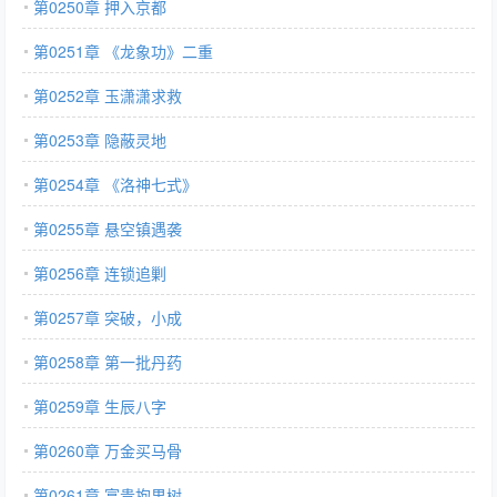
第0250章 押入京都
第0251章 《龙象功》二重
第0252章 玉潇潇求救
第0253章 隐蔽灵地
第0254章 《洛神七式》
第0255章 悬空镇遇袭
第0256章 连锁追剿
第0257章 突破，小成
第0258章 第一批丹药
第0259章 生辰八字
第0260章 万金买马骨
第0261章 富贵抱果树