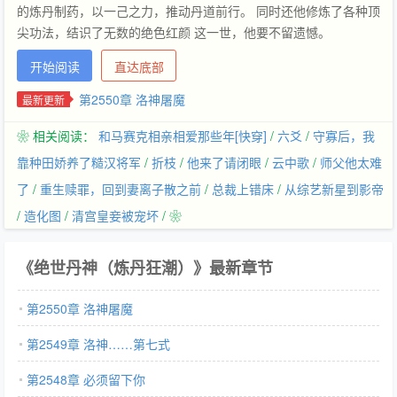
的炼丹制药，以一己之力，推动丹道前行。 同时还他修炼了各种顶
尖功法，结识了无数的绝色红颜 这一世，他要不留遗憾。
开始阅读
直达底部
第2550章 洛神屠魔
最新更新
❀ 相关阅读：
和马赛克相亲相爱那些年[快穿]
/
六爻
/
守寡后，我
靠种田娇养了糙汉将军
/
折枝
/
他来了请闭眼
/
云中歌
/
师父他太难
了
/
重生赎罪，回到妻离子散之前
/
总裁上错床
/
从综艺新星到影帝
/
造化图
/
清宫皇妾被宠坏
/ ❀
《绝世丹神（炼丹狂潮）》最新章节
第2550章 洛神屠魔
第2549章 洛神……第七式
第2548章 必须留下你