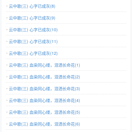
云中歌(三) 心字已成灰(8)
云中歌(三) 心字已成灰(9)
云中歌(三) 心字已成灰(10)
云中歌(三) 心字已成灰(11)
云中歌(三) 心字已成灰(12)
云中歌(三) 血染同心缕，泪洒长命花(1)
云中歌(三) 血染同心缕，泪洒长命花(2)
云中歌(三) 血染同心缕，泪洒长命花(3)
云中歌(三) 血染同心缕，泪洒长命花(4)
云中歌(三) 血染同心缕，泪洒长命花(5)
云中歌(三) 血染同心缕，泪洒长命花(6)