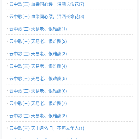
云中歌(三) 血染同心缕，泪洒长命花(7)
云中歌(三) 血染同心缕，泪洒长命花(8)
云中歌(三) 天易老、恨难酬(1)
云中歌(三) 天易老、恨难酬(2)
云中歌(三) 天易老、恨难酬(3)
云中歌(三) 天易老、恨难酬(4)
云中歌(三) 天易老、恨难酬(5)
云中歌(三) 天易老、恨难酬(6)
云中歌(三) 天易老、恨难酬(7)
云中歌(三) 天易老、恨难酬(8)
云中歌(三) 天山月依旧，不照去年人(1)