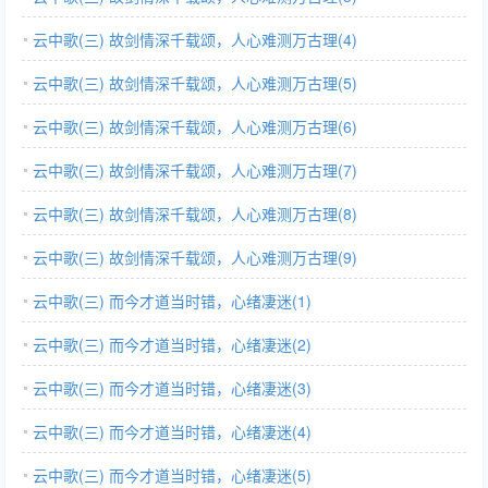
云中歌(三) 故剑情深千载颂，人心难测万古理(4)
云中歌(三) 故剑情深千载颂，人心难测万古理(5)
云中歌(三) 故剑情深千载颂，人心难测万古理(6)
云中歌(三) 故剑情深千载颂，人心难测万古理(7)
云中歌(三) 故剑情深千载颂，人心难测万古理(8)
云中歌(三) 故剑情深千载颂，人心难测万古理(9)
云中歌(三) 而今才道当时错，心绪凄迷(1)
云中歌(三) 而今才道当时错，心绪凄迷(2)
云中歌(三) 而今才道当时错，心绪凄迷(3)
云中歌(三) 而今才道当时错，心绪凄迷(4)
云中歌(三) 而今才道当时错，心绪凄迷(5)