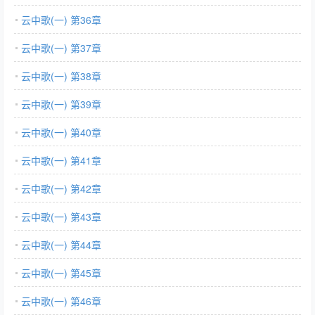
云中歌(一) 第36章
云中歌(一) 第37章
云中歌(一) 第38章
云中歌(一) 第39章
云中歌(一) 第40章
云中歌(一) 第41章
云中歌(一) 第42章
云中歌(一) 第43章
云中歌(一) 第44章
云中歌(一) 第45章
云中歌(一) 第46章