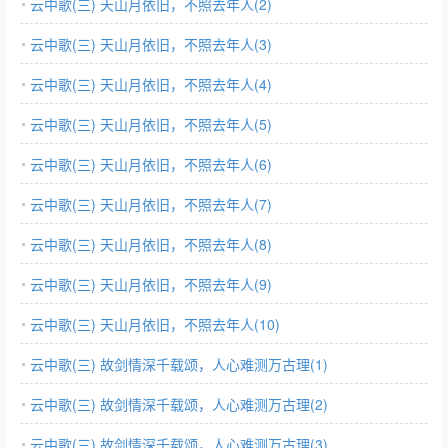
云中歌(三) 天山月依旧，不照去年人(2)
云中歌(三) 天山月依旧，不照去年人(3)
云中歌(三) 天山月依旧，不照去年人(4)
云中歌(三) 天山月依旧，不照去年人(5)
云中歌(三) 天山月依旧，不照去年人(6)
云中歌(三) 天山月依旧，不照去年人(7)
云中歌(三) 天山月依旧，不照去年人(8)
云中歌(三) 天山月依旧，不照去年人(9)
云中歌(三) 天山月依旧，不照去年人(10)
云中歌(三) 故剑情深千载颂，人心难测万古理(1)
云中歌(三) 故剑情深千载颂，人心难测万古理(2)
云中歌(三) 故剑情深千载颂，人心难测万古理(3)