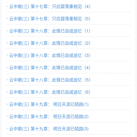
云中歌(三) 第十七章：只应碧落重相见（4）
云中歌(三) 第十七章：只应碧落重相见（5）
云中歌(三) 第十八章：此情已自成追忆（1）
云中歌(三) 第十八章：此情已自成追忆（2）
云中歌(三) 第十八章：此情已自成追忆（3）
云中歌(三) 第十八章：此情已自成追忆（4）
云中歌(三) 第十八章：此情已自成追忆（5）
云中歌(三) 第十八章：此情已自成追忆（6）
云中歌(三) 第十九章： 明日天涯已陌路(1)
云中歌(三) 第十九章： 明日天涯已陌路(2)
云中歌(三) 第十九章： 明日天涯已陌路(3)