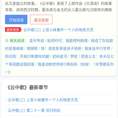
此又是独立的故事。《云中歌》承接了上部作品《大漠谣》的故事
背景，讲述西汉时期，霍去病与金玉的女儿霍云歌与汉昭帝刘弗陵
和才子孟珏的爱情故事。
开始阅读
直达底部
云中歌(三) 上官小妹番外一个人的地老天荒
最新更新
❀ 相关阅读：
凌天传说
/
投资时代：我能预判剧情
/
我成了灰姑娘
的恶毒继姐
/
琅琊榜
/
惊！清贫校草是孩子他爸
/
我来自平行世界
/
四合院：开局打断傻柱的腿
/
武碎星河
/
梦蛇
/
团宠公主：休夫后七
个哥哥跪迎我回家
/
我是动物世界软O男妈妈（快穿）
/
听雪楼系列
/ ❀
《云中歌》最新章节
云中歌(三) 上官小妹番外一个人的地老天荒
云中歌(三) 第二十一章 凤归何处