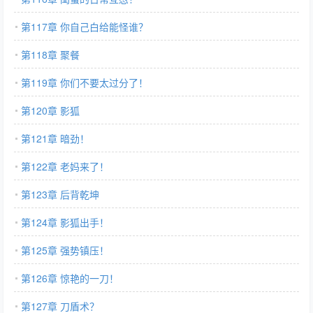
第117章 你自己白给能怪谁？
第118章 聚餐
第119章 你们不要太过分了！
第120章 影狐
第121章 暗劲！
第122章 老妈来了！
第123章 后背乾坤
第124章 影狐出手！
第125章 强势镇压！
第126章 惊艳的一刀！
第127章 刀盾术？