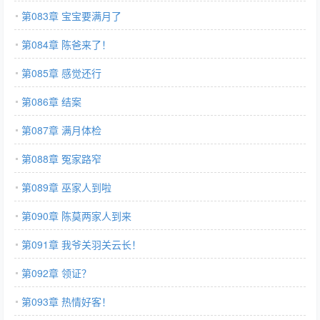
第083章 宝宝要满月了
第084章 陈爸来了！
第085章 感觉还行
第086章 结案
第087章 满月体检
第088章 冤家路窄
第089章 巫家人到啦
第090章 陈莫两家人到来
第091章 我爷关羽关云长！
第092章 领证？
第093章 热情好客！