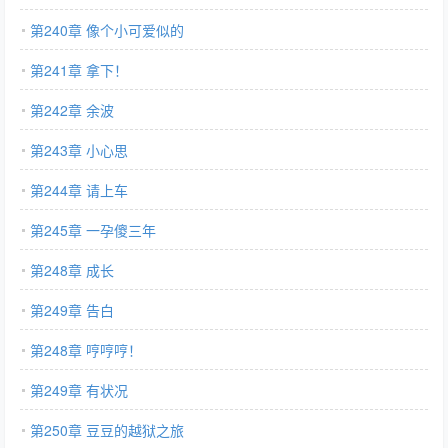
第240章 像个小可爱似的
第241章 拿下！
第242章 余波
第243章 小心思
第244章 请上车
第245章 一孕傻三年
第248章 成长
第249章 告白
第248章 哼哼哼！
第249章 有状况
第250章 豆豆的越狱之旅