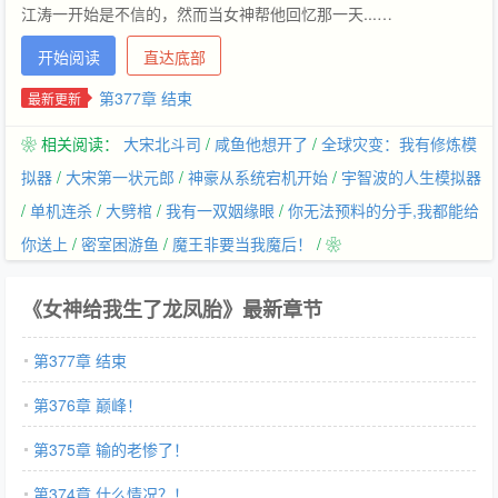
江涛一开始是不信的，然而当女神帮他回忆那一天...…
开始阅读
直达底部
第377章 结束
最新更新
❀ 相关阅读：
大宋北斗司
/
咸鱼他想开了
/
全球灾变：我有修炼模
拟器
/
大宋第一状元郎
/
神豪从系统宕机开始
/
宇智波的人生模拟器
/
单机连杀
/
大劈棺
/
我有一双姻缘眼
/
你无法预料的分手,我都能给
你送上
/
密室困游鱼
/
魔王非要当我魔后！
/ ❀
《女神给我生了龙凤胎》最新章节
第377章 结束
第376章 巅峰！
第375章 输的老惨了！
第374章 什么情况？！