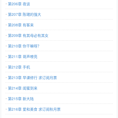
第206章 夜谈
第207章 陈珺的强大
第208章 有客来
第209章 有其母必有其女
第210章 你干嘛呀？
第211章 哥声嘹亮
第212章 手机
第213章 早课修行 求订阅月票
第214章 闺蜜到来
第215章 新大陆
第216章 爱和美食 求订阅秋月票