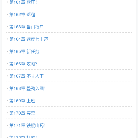
第161章 欺压！
第162章 返程
第163章 当门抵户
第164章 速度七十迈
第165章 新任务
第166章 哎呦？
第167章 不甘人下
第168章 整劲入圆！
第169章 上班
第170章 买菜
第171章 铁棍山药！
第172章 打架！