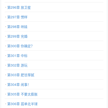
第296章 放卫星
第297章 愣样
第298章 哄娃
第299章 完婚
第300章 你确定？
第301章 中标
第302章 游玩
第303章 肥甘厚腻
第304章 闹事！
第305章 不要太膨胀
第306章 孤单北半球