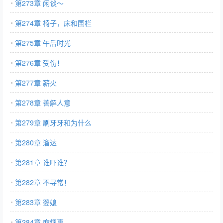
第273章 闲谈～
第274章 椅子，床和围栏
第275章 午后时光
第276章 受伤！
第277章 薪火
第278章 善解人意
第279章 刷牙牙和为什么
第280章 溜达
第281章 谁吓谁？
第282章 不寻常！
第283章 婆媳
第284章 麻烦事