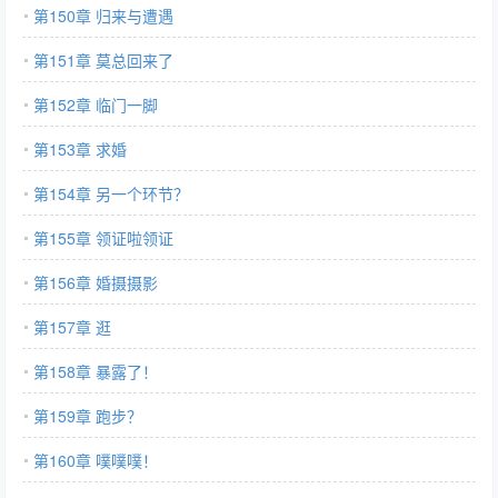
第150章 归来与遭遇
第151章 莫总回来了
第152章 临门一脚
第153章 求婚
第154章 另一个环节？
第155章 领证啦领证
第156章 婚摄摄影
第157章 逛
第158章 暴露了！
第159章 跑步？
第160章 噗噗噗！