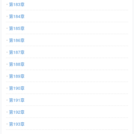
第183章
第184章
第185章
第186章
第187章
第188章
第189章
第190章
第191章
第192章
第193章