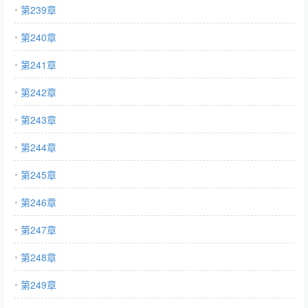
第239章
第240章
第241章
第242章
第243章
第244章
第245章
第246章
第247章
第248章
第249章