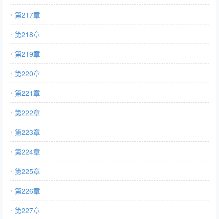
第217章
第218章
第219章
第220章
第221章
第222章
第223章
第224章
第225章
第226章
第227章