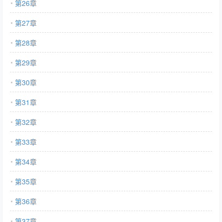
第26章
第27章
第28章
第29章
第30章
第31章
第32章
第33章
第34章
第35章
第36章
第37章