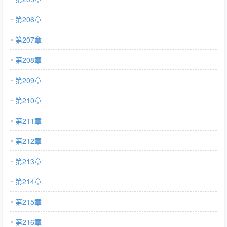
第206章
第207章
第208章
第209章
第210章
第211章
第212章
第213章
第214章
第215章
第216章