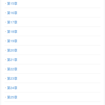
第15章
第16章
第17章
第18章
第19章
第20章
第21章
第22章
第23章
第24章
第25章