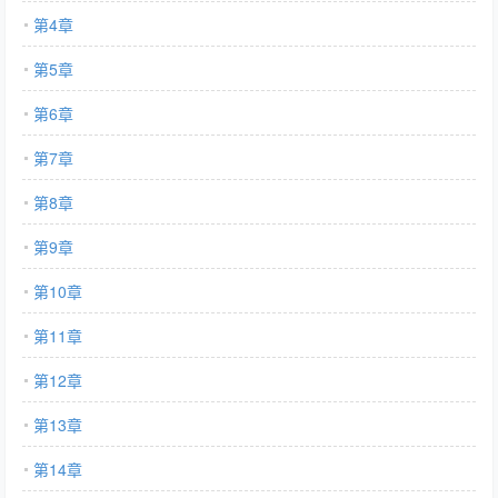
第4章
第5章
第6章
第7章
第8章
第9章
第10章
第11章
第12章
第13章
第14章