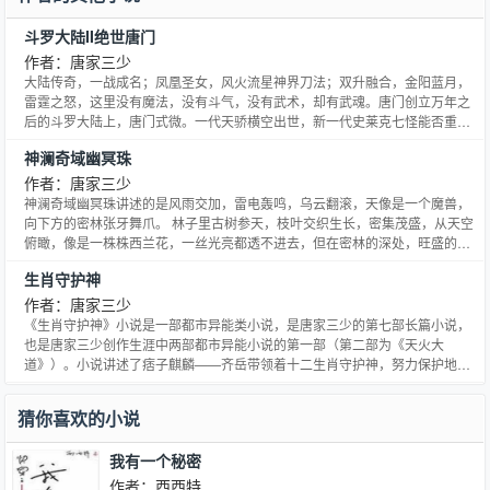
斗罗大陆II绝世唐门
作者：唐家三少
大陆传奇，一战成名；凤凰圣女，风火流星神界刀法；双升融合，金阳蓝月，
雷霆之怒，这里没有魔法，没有斗气，没有武术，却有武魂。唐门创立万年之
后的斗罗大陆上，唐门式微。一代天骄横空出世，新一代史莱克七怪能否重振
唐门，谱写一曲绝世唐门之百万年魂兽，手握日月摘星辰的死灵圣法神，导致
神澜奇域幽冥珠
唐门衰落的全新魂导器体系。一切的神奇都将一一展唐门暗器能否重振雄风，
唐门能否重现辉煌，一切尽在《斗罗大陆》第
作者：唐家三少
神澜奇域幽冥珠讲述的是风雨交加，雷电轰鸣，乌云翻滚，天像是一个魔兽，
向下方的密林张牙舞爪。 林子里古树参天，枝叶交织生长，密集茂盛，从天空
俯瞰，像是一株株西兰花，一丝光亮都透不进去，但在密林的深处，旺盛的火
焰沐雨燃烧。点点火星从火堆中啪啪迸溅出去，飞快消失，红色的光在漆黑的
生肖守护神
林中不断闪烁，像是夏日的萤火虫
作者：唐家三少
《生肖守护神》小说是一部都市异能类小说，是唐家三少的第七部长篇小说，
也是唐家三少创作生涯中两部都市异能小说的第一部（第二部为《天火大
道》）。小说讲述了痞子麒麟——齐岳带领着十二生肖守护神，努力保护地
球，在都市创造了一段属于自己的传奇的故事。
猜你喜欢的小说
我有一个秘密
作者：西西特