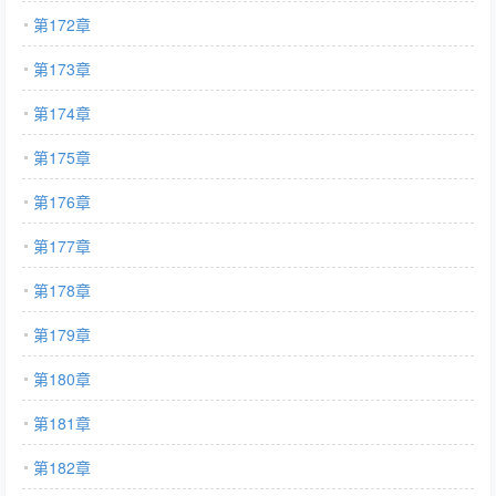
第172章
第173章
第174章
第175章
第176章
第177章
第178章
第179章
第180章
第181章
第182章