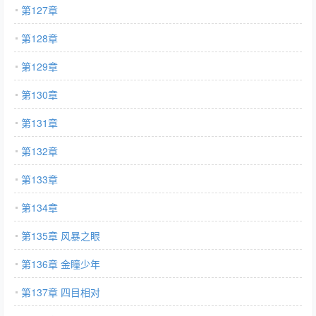
第127章
第128章
第129章
第130章
第131章
第132章
第133章
第134章
第135章 风暴之眼
第136章 金瞳少年
第137章 四目相对