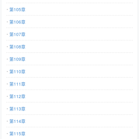
第105章
第106章
第107章
第108章
第109章
第110章
第111章
第112章
第113章
第114章
第115章