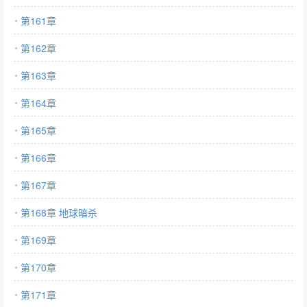
第161章
第162章
第163章
第164章
第165章
第166章
第167章
第168章 地球暗杀
第169章
第170章
第171章