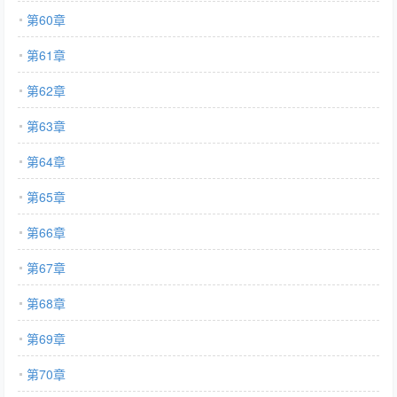
第60章
第61章
第62章
第63章
第64章
第65章
第66章
第67章
第68章
第69章
第70章