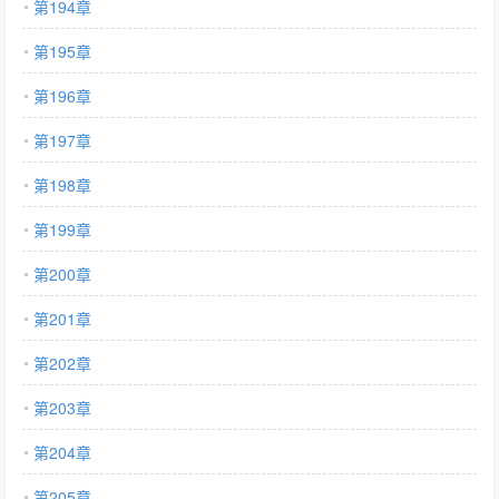
第194章
第195章
第196章
第197章
第198章
第199章
第200章
第201章
第202章
第203章
第204章
第205章