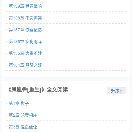
第139章 世尊掌院
第138章 不愿再笑
第137章 恢复记忆
第136章 疯狗咆哮
第135章 大事不妙
第134章 琴瑟之好
《凤凰骨[重生]》全文阅读
升序↑
第1章 楔子
第2章 鸿案相庄
第3章 温良俭让