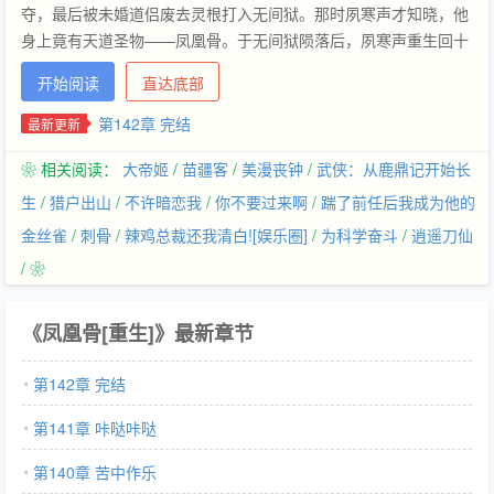
夺，最后被未婚道侣废去灵根打入无间狱。那时夙寒声才知晓，他
身上竟有天道圣物——凤凰骨。于无间狱陨落后，夙寒声重生回十
七岁。他还被“囚”在小小一隅，故友、师门众人仍旧是风华绝代的
开始阅读
直达底部
天之骄子。凤凰骨涅槃而生。***凤凰骨桀骜不驯，夙寒声每每发作
痛苦不已，只有前世无间狱一个眼盲男人能缓解一二。重生后，夙
第142章 完结
最新更新
寒声马不停蹄去寻人，却没有半分线索。直到生辰礼上，男人一身
❀ 相关阅读：
大帝姬
/
苗疆客
/
美漫丧钟
/
武侠：从鹿鼎记开始长
雪白袈裟，神清骨秀，墨青双瞳冷冷然一眼瞥过来，皆是不可亵渎
的神圣和禅寂。夙寒声沉默。天道在上，前世的姘头，竟是个出家
生
/
猎户出山
/
不许暗恋我
/
你不要过来啊
/
踹了前任后我成为他的
人，还是须弥山高高在上的世尊？还有比这更荒谬的吗？尊长把面
金丝雀
/
刺骨
/
辣鸡总裁还我清白![娱乐圈]
/
为科学奋斗
/
逍遥刀仙
容古怪的夙寒声拉到近前：“世尊是你父亲至交好友，幼时还抱过
/ ❀
你，你该唤一声世叔。”夙寒声：“……”——还真有更荒谬的。病弱
装乖神经病受X慈悲为怀和尚【有头发版】攻，年上，HE。
《凤凰骨[重生]》最新章节
第142章 完结
第141章 咔哒咔哒
第140章 苦中作乐