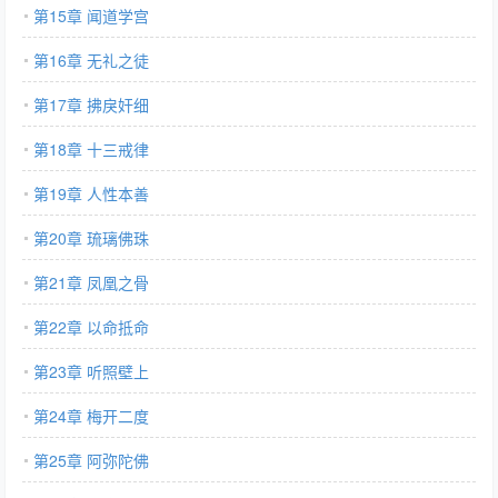
第15章 闻道学宫
第16章 无礼之徒
第17章 拂戾奸细
第18章 十三戒律
第19章 人性本善
第20章 琉璃佛珠
第21章 凤凰之骨
第22章 以命抵命
第23章 听照壁上
第24章 梅开二度
第25章 阿弥陀佛