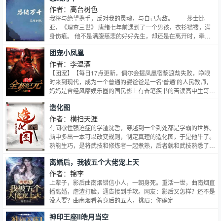
作者：高台树色
我将与绝望携手，反对我的灵魂，与自己为敌。 ——莎士比
亚，《理查三世》 唐绪七年前遇到了一个男孩，衣衫褴褛，满
身伤痕。 他不是满腹慈悲的好好先生，却还是在离开时，牵住
了那个男孩的手。 我爱你，是一场再纯粹不过的偏执。…
团宠小凤凰
作者：李温酒
【团宠】【每日17点更新，偶尔会提凤凰宿黎渡劫失败，睁眼
时来到现代，成为一个普通的婴爸爸是一名‘普通’的人民教师，
妈妈是曾经风靡娱乐圈的国民影上有奋笔疾书的苦读高中生哥
哥，下有整天哭鼻子的双胞胎弟 宿黎本以为这只是个普通的
造化图
人类家庭，也尽量把自己当做一个普通人去适应生活，直到有一
天哥哥因为上课迟到直接踹开家里窗户，张开翅膀飞上了天，羽
作者：横扫天涯
翼占据了他整个视野—
有间歇性强迫症的学渣沈哲，穿越到一个到处都是学霸的世界。
脑中多出一本可以改变规则，制定真理的造化图，于是他牛了。
熟能生巧，是将武技和修炼者一起煮熟，后者就和武技熟悉了，
轻松学会其中的武功！ 断章取义，是指断章的作者，会被读者
离婚后，我被五个大佬宠上天
邮寄刀片，砍下手脚，换上义肢！ 绝对值呢？当然是绝对颜值
了，带在身上轻松变成天下第一帅！ 斗气化马，只要和别人斗
作者：锦李
气，怒气值越高，化出来的马就越强，跑的越快，所以斗帝的
上辈子，影后曲南烟错信小人，一朝身死。重活一世，曲南烟直
马，追不上斗者，因为他们喜怒不形于色。 改定义，定真理，
播离婚，虐渣打脸，通告接到手软。网友：影后又怎样？还不是
以学渣的眼光定义学霸世界。 且看一个学渣，如何逆袭，成为
没人要？曲南烟看着身后的五人，挑眉：你确定
全科学霸的故事。
神印王座II皓月当空