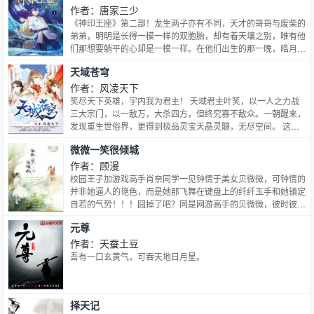
作者：唐家三少
《神印王座》第二部！龙生两子亦有不同，天才的哥哥与废柴的
弟弟，明明是长得一模一样的双胞胎，却有着天壤之别，唯有他
们那想要躺平的心却是一模一样。在他们出生的那一晚，皓月当
空。
天域苍穹
作者：风凌天下
笑尽天下英雄，宇内我为君主！ 天域君主叶笑，以一人之力战
三大宗门，以一敌万，大杀四方，但终究寡不敌众。一朝醒来，
发现重生世俗界，更得到极品灵宝天晶灵髓，无尽空间。 这一
世，他再次杀回天域，更进一步，成为苍穹主宰，纵横天下，快
微微一笑很倾城
意恩仇，笑尽天下英雄。 万水千山，以我为尊；八荒六合，唯
我称雄！ 诸君与我并肩，征战这天域苍穹！…
作者：顾漫
校园王子加游戏高手肖奈同学一见钟情于美女贝微微，可钟情的
并非她逼人的艳色，而是她那飞舞在键盘上的纤纤玉手和她镇定
自若的气势！！！囧掉了吧？同是网游高手的贝微微，彼时彼刻
正在电脑前有条不紊地指挥着帮战，打了一场完美的以弱胜强的
元尊
辉煌战役，完全没意识到爱神小天使近在己侧……随后，篮球游
泳全能优等生与游戏公司老板等身份的肖奈大神开始了网上网下
作者：天蚕土豆
全方位地捕猎美人心…… 于是，一场爱情，就在一朵花开的时
吾有一口玄黄气，可吞天地日月星。
间里，悄然萌生了。
择天记