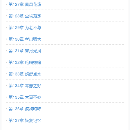
第127章 凤凰花簇
第128章 尘埃落定
第129章 为老不尊
第130章 孝出强大
第131章 霁月光风
第132章 吃喝嫖赌
第133章 蜻蜓点水
第134章 琴瑟之好
第135章 大事不妙
第136章 疯狗咆哮
第137章 恢复记忆