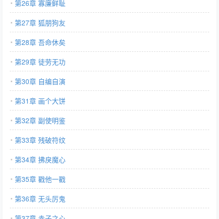
第26章 寡廉鲜耻
第27章 狐朋狗友
第28章 吾命休矣
第29章 徒劳无功
第30章 自编自演
第31章 画个大饼
第32章 副使明鉴
第33章 残破符纹
第34章 拂戾魔心
第35章 戳他一戳
第36章 无头厉鬼
第37章 赤子之心