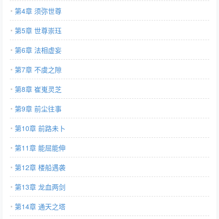
第4章 须弥世尊
第5章 世尊崇珏
第6章 法相虚妄
第7章 不虞之隙
第8章 崔嵬灵芝
第9章 前尘往事
第10章 前路未卜
第11章 能屈能伸
第12章 楼船遇袭
第13章 龙血两剑
第14章 通天之塔