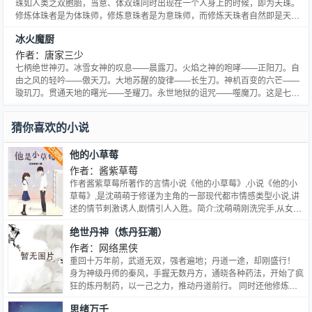
珠如人类之双胞胎，当意、体双珠同时出现在一个人身上的时候，即为天珠。
修炼体珠者是为体珠师，修炼意珠者是为意珠师，而修炼天珠者自然即是天珠
师。天珠师最高为十二双珠，因此，它的修炼过程也被称之为：天珠十二变。
冰火魔厨
我们的主角就是一位修炼着天珠变的弓箭手。
作者：唐家三少
七柄绝世神刃。冰雪女神的叹息——晨露刀。火焰之神的咆哮——正阳刀。自
由之风的轻吟——傲天刀。大地苏醒的旋律——长生刀。神机百变的六芒——
璇玑刀。贯通天地的曙光——圣耀刀。永世地狱的诅咒——噬魔刀。这是七柄
神刀，也是七柄拥有着冰、火、风、土、空间、光明、黑暗的魔法杖。最重要
的，它们还是主角的——菜刀。
猜你喜欢的小说
他的小草莓
作者：酱紫草莓
作者酱紫草莓所著作的言情小说《他的小草莓》,小说《他的小
草莓》,是沈萌萌于修谨为主角的一部现代都市情感类型小说,讲
述的情节刺激诱人,剧情引人入胜。简介:沈萌萌刚洗完手,从女厕
出来,就见于修谨在走廊... 各位书友要是觉得《他的小草莓》还
绝世丹神（炼丹狂潮）
不错的话请不要忘记向您QQ群和微博里的朋友推荐哦！
作者：网络黑侠
重回十万年前，武道无双，强者遍地；丹道一途，却刚盛行！
身为神级丹师的秦风，手握无数丹方，通晓各种药法，开始了疯
狂的炼丹制药，以一己之力，推动丹道前行。 同时还他修炼了
各种顶尖功法，结识了无数的绝色红颜 这一世，他要不留遗
思绪万千
憾。