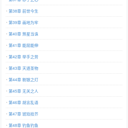
第38章 前世今生
第39章 画地为牢
第40章 煞星当诛
第41章 能屈能伸
第42章 举手之劳
第43章 天道圣物
第44章 剔银之灯
第45章 无关之人
第46章 胡言乱语
第47章 琥珀拾芥
第48章 钓鱼钓鱼