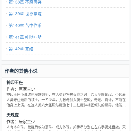
第138章 不愿再笑
第139章 世尊掌院
第140章 苦中作乐
第141章 咔哒咔哒
第142章 完结
作者的其他小说
神印王座
作者：唐家三少
神印王座小说讲述魔族强势，在人类即将被灭绝之时，六大圣殿崛起，带领着
人类守住最后的领土。一名少年，为救母加入骑士圣殿，奇迹、诡计，不断在
他身上上演。在这人类六大圣殿与魔族七十二柱魔神相互倾轧的世界，他能否
登上象征着骑士最高荣耀的神印王座？
天珠变
作者：唐家三少
人有本命珠，觉醒后或为意珠、或为体珠，如手串分别在左右手腕处盘旋。天