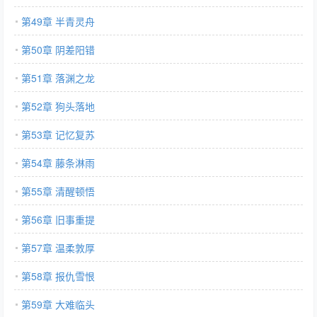
第49章 半青灵舟
第50章 阴差阳错
第51章 落渊之龙
第52章 狗头落地
第53章 记忆复苏
第54章 藤条淋雨
第55章 清醒顿悟
第56章 旧事重提
第57章 温柔敦厚
第58章 报仇雪恨
第59章 大难临头