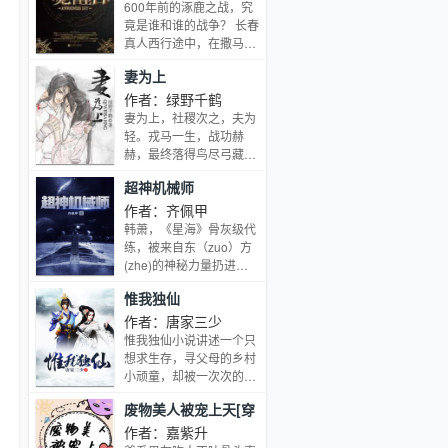
震亚洲的“千面妖女”，一
修行者。
600年前的涿鹿之战，究
时走背运被个菜鸟引爆炸
竟是谁和谁的战争？ 长春
药，死得轰轰烈烈。再睁
真人西行途中，在撒马尔
开眼，成为了大夏皇朝楚
罕城发现了什么让他畏惧
国公府嫡女。隐居乡野，
妻为上
不已的事物？ 欧洲中世纪
采采药，杀杀人，没事的
的女巫迫害，到底是为了
作者：绿野千鹤
时候打师傅。原本以为会
何种原因？ 龙虎山天师张
妻为上，社稷次之，夫为
一直逍遥自在下去，直到
彦頨的寻宝活动，寻找到
轻。戎马一生，战功赫
一张不输于她的赐婚圣旨
了怎样的恐怖存在？ 明末
赫，最终落得鸟尽弓藏；
从天而降……
起义领袖张献忠，为什么
宠妾灭妻，枉为良人，最
超神机械师
成为了杀人魔王、又在帮
后对他不离不弃的，只有
谁隐藏着什么？ 炼金术士
这个冷落了十几年的男
作者：齐佩甲
尼古拉勒梅的神秘人生，
妻……重生一次，景韶决
韩萧，《星海》骨灰级代
竟然是从一幅与西藏有关
定洗心革面，重新做人，
练，被来自东（zuo）方
的凶画开始的？ 一系列的
不过……当抱着枕头站在
(zhe)的神秘力量扔进穿
历史谜团，整个人类的生
房门外望天的时候，景韶
越大军，携带玩家面板变
存进化之路，似乎都和一
惟我独仙
握拳，本王一定要重振夫
成NPC，回到《星海》公
股来自远古的神秘力量息
纲！于是拍门道：“君
测之前，毅然选择难度最
作者：唐家三少
息相关。冯斯，一个一直
清，我知道错了，让我进
高的机械系。 战舰列
惟我独仙小说讲述一个只
过着寻常人生活的平凡大
去吧！”PS：基本上轻松
队纵横星海，星辰机甲夭
想求生存，寻父母的乡村
学生，突然被卷进了一连
无虐，HE~…
矫如龙，幽能炮毁天灭
小顽童，却被一次次的拉
串奇特凶险的事件中，从
地，还有无边无际的机械
入到阴谋和血腥的世界。
此进入了另一个世界，遭
废物美人被宠上天[穿
大军，静静待在随身仓库
既然天地如此，那么，我
遇到一群自称守卫人的特
里。 一人，即是军
书]
要这天，再遮不住我眼；
作者：嘉紫升
殊人群，重新认识了世界
团！ 如果不是玩家出
我要这地，再束缚不住双