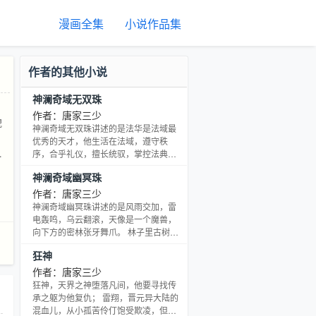
漫画全集
小说作品集
作者的其他小说
神澜奇域无双珠
作者：唐家三少
貌
神澜奇域无双珠讲述的是法华是法域最
，
优秀的天才，他生活在法域，遵守秩
序，合乎礼仪，擅长统驭，掌控法典。
蓝歌是蓝域最优秀的天才，他生活在蓝
神澜奇域幽冥珠
域，崇尚自由，自由自在，擅长战斗，
掌控元素。
作者：唐家三少
神澜奇域幽冥珠讲述的是风雨交加，雷
电轰鸣，乌云翻滚，天像是一个魔兽，
向下方的密林张牙舞爪。 林子里古树参
天，枝叶交织生长，密集茂盛，从天空
狂神
俯瞰，像是一株株西兰花，一丝光亮都
透不进去，但在密林的深处，旺盛的火
作者：唐家三少
焰沐雨燃烧。点点火星从火堆中啪啪迸
狂神，天界之神堕落凡间，他要寻找传
溅出去，飞快消失，红色的光在漆黑的
承之躯为他复仇； 雷翔，晋元异大陆的
林中不断闪烁，像是夏日的萤火虫
混血儿，从小孤苦伶仃饱受欺凌，但天