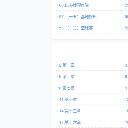
60.出书版预售啦
57.（十五）基地探班
5
53.（十二）篮球赛
2.第一章
3
5.第四章
6
8.第七章
9
11.第十章
1
14.第十三章
1
17.第十六章
1