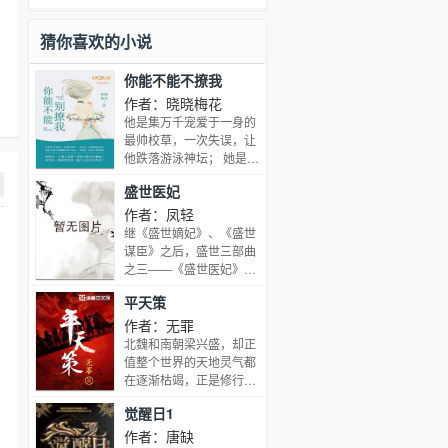
将降大任于斯人，凭着天赋禀异，他不
光传承了狂神衣钵，而且一统纷乱大
猜你喜欢的小说
陆。在他勇闯天涯的团队中，有龙神帝
国美丽成双的紫嫣、紫雪姐妹，刁蛮的
你能不能不撩我
魔族公主墨月，人见人怕、心地善良的
九头蛇和双头狼，还有一把与雷翔有心
作者：晓晓梅花
灵感应的世间奇剑墨冥。 奇趣曼妙的爱
他是集万千宠爱于一身的
情绽放在异大陆的刀光火石间，热血少
最帅校草，一次失误，让
年将伙伴们的灵魂融成一股绝世力量，
他跌落游泳神坛； 她是从
因为他们的心中只有一个简单而霸气十
小被人奚落嘲笑的怪力女
足的信念：不论是在什么时候，都只有
盛世医妃
孩，一次机缘，让她步入
战死的狂神，而没有认输的狂神！
拳击殿堂； 她相信，只要
作者：凤轻
人活着，就有可能逆风翻
继《盛世嫡妃》、《盛世
盘! 他讶异，眼前的女
谋臣》之后，盛世三部曲
孩，整个人在闪闪发光！
之三——《盛世医妃》幸
运的人有相同的幸运，倒
平天策
霉的人却各有各的倒霉。
他是生父不详的鬼眼世
作者：无罪
子，她是生而克母的国公
北魏和南朝梁兴盛，却正
千金。他被全京城的人畏
值整个世界的天地灵气都
惧嫌弃，她被父兄所弃隐
在逐渐枯竭，正是修行者
居乡野。——既然我们都
世界典籍里记载的末法灵
觉醒日1
这么倒霉，不如相约一起
竭到来，林意是这个时代
祸害世间吧？南宫墨，名
里，南朝梁第一批新生的
作者：唐缺