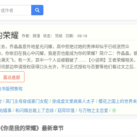
的荣耀
作者：顾漫
状态： 完结
日期： 09-19
过去，乔晶晶意外地星光闪耀，高中拒绝过她的男神却似乎已经泯然众
匆，你依旧在我心中闪耀，我是否也能成为你的荣耀？简介二：乔晶晶，
设满天飞，有一天，其中一个人设被戳破了……【小说明】王者荣耀相关
腾讯那边申请授权获得口头允许，不过正式授权与否要等他们看过文之后
直达底部
.出书版预售啦
对
/
高门主母穿成豪门女配
/
穿成虐文里病美人太子
/
樱花之国上的世界末
佑嬉事
/
和闪婚总裁上了恋综
/
窈窕珍馐
/
与万物之主恋爱
/ ❀
《你是我的荣耀》最新章节