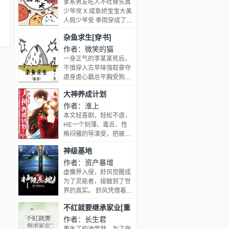
爹系男友吃人不吐骨头真
的历史。他苦苦寻找着自
现，本书就是正经严肃的
脚...修仙觅长生，热血任
少爷攻 X 咸鱼娇宝宝大美
己的真实身份，也苦苦追
穿越异界题材…… 作
逍遥，踏莲曳波涤剑骨，
人假少爷受 季雨穿成了被
索着远古恶魔的真相与秘
为NPC，正常NPC对玩
凭虚御风塑圣魂！
赶出豪门的炮灰假少爷 原
密。他，和神秘莫测的黑
家功能一应俱全……发布
杂鱼求生[穿书]
主是个废物草包，而季
暗魔王，一起等待着最终
任务？好感度调节？传授
雨...他是个漂亮点的废物
作者：微笑的猫
的觉醒之日
技能？为什么会有选择成
草包 兜里光秃秃的漂亮草
一身正气的李某某死后，
为玩家跟随者选项啊，把
包在街头抓了个小哥，眼
不慎穿入古早味强取豪夺
这项给我抠掉！哦，可以
巴巴地自荐：兄弟，请我
虐身虐心霸总平胸受狗血
解除的啊。 电竞第一
吃个馒头可以吗，我唱歌
生子耽美文，不是主角，
美女？只想学技能？告
大神养成计划
钢琴带上分都可以的！全
不是配角，是一条几乎没
辞，洒家卖身不卖
都华而不实的那种，心虚
台词的杂鱼。他将怎样心
作者：淮上
艺！ 哎等等，这群玩
jpg 结果后来对方成了他
怀理想、不向命运低头
本文轻喜剧，轻松不虐，
家我怎么都认识啊！
爹粉，比他亲爹还过分的
呢？
HE一个刻薄、毒舌、性
得，现实世界也回到了十
那种 大型国民综艺临时加
格闷骚的导演受，把被他
年前。
人，据说是蒋家掉包的狸
潜规则了的忠犬小攻□成
猫，网上一蜂窝嘲讽节目
神级基地
巨星的故事本文源自于作
组想红想疯了 官博官宣照
者一直以来的怨念：为啥
作者：资产暴增
片之后 ：其实爬个墙也不
被潜规则的都是小受，就
虚魔界入侵，舒风觉醒成
是不可以 后来直播现场，
不能有一个又毒舌又高高
为了灵能者，接触到了世
卷毛猫眼的少年仿佛古堡
在上的美人受，把勤勤恳
界的真实。 舒风凭借着体
里精致的小少爷，一手钢
恳的忠犬小攻给潜规则掉
内的神秘基地之力，在虚
琴弹得飞起，下棋写字样
不红就要继承家业[重
吗？然后成了大神的小攻
魔界、侵蚀界、人间界三
样精通 ：md，说好的废
还像没成名时一样，花心
生]
界之中一步步崛起，最终
作者：长生君
物呢？？真香 不信邪的黑
又毒舌的导演受跟女王一
踏足巅峰。…
重生了的池斐然，为了保