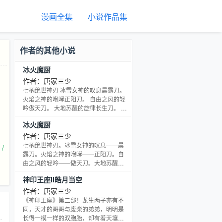
漫画全集
小说作品集
作者的其他小说
冰火魔厨
作者：唐家三少
七柄绝世神刃 冰雪女神的叹息晨露刀。
火焰之神的咆哮正阳刀。 自由之风的轻
吟傲天刀。 大地苏醒的旋律长生刀。 神
机百变的六芒璇玑刀。 贯通天地的曙光
冰火魔厨
圣耀刀。 永世地狱的诅咒噬魔刀。 这是
七柄神刀，也是七柄拥有着冰、火、
作者：唐家三少
风、土、空间、光明、黑暗的魔法杖。
七柄绝世神刃。冰雪女神的叹息——晨
/
最重要的，它们还是主角的菜刀。
露刀。火焰之神的咆哮——正阳刀。自
由之风的轻吟——傲天刀。大地苏醒的
旋律——长生刀。神机百变的六芒——
神印王座II皓月当空
璇玑刀。贯通天地的曙光——圣耀刀。
永世地狱的诅咒——噬魔刀。这是七柄
作者：唐家三少
神刀，也是七柄拥有着冰、火、风、
《神印王座》第二部！龙生两子亦有不
土、空间、光明、黑暗的魔法杖。最重
同，天才的哥哥与废柴的弟弟，明明是
要的，它们还是主角的——菜刀。
长得一模一样的双胞胎，却有着天壤之