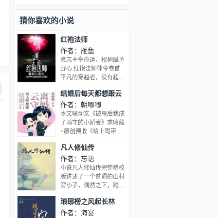
别，唯有他们那想要躺平的心却是一模
一样。在他们出生的那一晚，皓月当
猜你喜欢的小说
空。
红袍法师
作者：雁鱼
意志主宰命运，权柄赋予
野心 红袍法师律令卷首
平凡的穿越者，没有超人
的力量与意志，亦无多少
结婚后每天都想跟云
野心，混迹莫测的高魔世
守离婚
界，只求平安无忧。 无奈
作者：朝唧唧
身不由主，他进入了红袍
本文联动文《被甩后我成
法师会。 臭名昭著，以凶
了雨守的小娇妻》求收藏
残与阴暗闻名大陆的黑暗
~原创预收《给上司带球
法师政权，如果不能通过
后我跑路了[女A男O]》求
凡人修仙传
残酷如同蛊盆般的淘汰，
收藏~ 我叫樱田杏实，今
就只有悲惨的死去，沦为
年27岁，职业是秘书。
作者：忘语
各类邪恶魔法的实验品。
我的老板，是Mafia组织
小说凡人修仙传完整精校
他是否还能够如他所愿地
彭格列的最强守护者，也
版讲述了一个普通的山村
生存下去？ 一个dnd外行
是风纪财团的创立者，
穷小子，偶然之下，跨入
人瞎编的伪dndYY，请理
帅，有钱，牛逼。 在给他
到一个江湖小门派，虽然
智对待。 由于缺少经验，
琅琊榜之风起长林
当了九年的秘书之后，我
资质平庸，但依靠自身努
前期情节安排失误，吸引
厌倦了这种生活，跟老板
力和合理算计最后修炼成
作者：海宴
力不足，坚持阅读会有惊