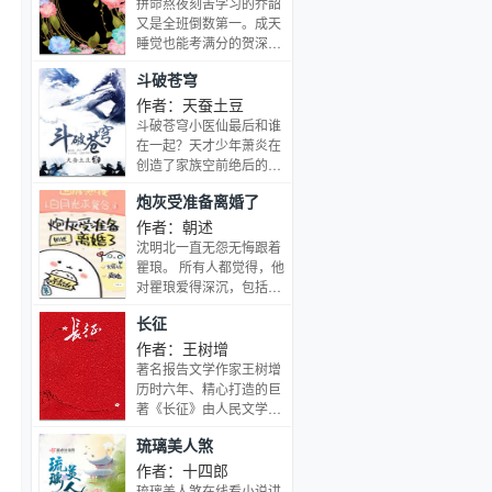
雀前辈，你是突然疯了
拼命熬夜刻苦学习的乔韶
示：生存点低于1将被收
鬼，结果不慎触动机关，
吗！！！ Nice吐槽啊
又是全班倒数第一。成天
回生命。”夜琛：！！！
放出了封印百年的妖人岳
boss的boss！不愧是彭
睡觉也能考满分的贺深买
绮罗。岳绮罗深爱无心，
格列第一捧哏！ 草壁突然
了瓶饮料打算安慰下傻同
斗破苍穹
双方展开了残酷的斗争与
喜极而泣：恭先生终于有
桌。然后他看到了乔韶落
追逐，最后岳绮罗设计害
人要了！ 大哥你搞清楚不
下的手机里弹出的信息
作者：天蚕土豆
死了无心所爱的月牙，无
是我要他是他非要我啊！
——爸爸：儿子不慌，考
斗破苍穹小医仙最后和谁
心悲愤难言，拼死重新封
我老板面色冷酷：走吧，
不好没事，爸刚给你订了
在一起？天才少年萧炎在
印了岳绮罗，然后告别已
去区役所，填婚姻届。 老
辆新跑车。爷爷：孙儿不
创造了家族空前绝后的修
成为好友的顾大人，独自
板你看起来不像是要去结
急，考不好没事，爷爷给
炼纪录后突然成了废人，
离去……
炮灰受准备离婚了
婚而像是要去鲨人啊！ 直
你买了辆新游艇，快去散
种种打击接踵而至。就在
到从区役所出来，被老板
散心。姥爷：外孙不哭，
他即将绝望的时候，一缕
作者：朝述
拎上车，我都瑟瑟发抖不
考不好没事，姥爷的几十
灵魂从他手上的戒指里浮
沈明北一直无怨无悔跟着
知所措。 说好三年又三
亿家产都是你的。贺深面
现，一扇全新的大门在面
瞿琅。 所有人都觉得，他
年，三年之后又三年，这
无表情地把两块五一瓶的
前开启，经过艰苦修炼并
对瞿琅爱得深沉，包括瞿
怎么还把我一辈子都搭进
饮料丢垃圾桶。安慰？拉
经历了一系列的磨练，收
琅本人。 瞿琅的白月光忽
去了呢！
倒吧。离家出走穷得吃土
长征
异火，寻宝物，炼丹药，
然回来了。 所有人都在看
高智商攻X千宠万宠真少
斗魂族。最终成为斗帝，
好戏，等着看沈明北和瞿
作者：王树增
爷就是考试不及格受。
为解开斗帝失踪之谜而前
琅闹，也包括瞿琅。 沈明
著名报告文学作家王树增
往大千世界......
北知道自己只是个炮灰，
历时六年、精心打造的巨
知道自己只要耐心等待剧
著《长征》由人民文学出
情走完，他就能离开，一
版社出版。王树增的《长
琉璃美人煞
直不怎么着急。 白月光终
征》从人类文明发展的高
于回来了，在瞿琅和白月
度重新认识了长征的重要
作者：十四郎
光将要复合闹上热搜的时
意义，是红军长征70年以
琉璃美人煞在线看小说讲