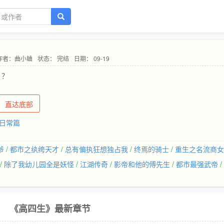
作者：曲小蛐
状态： 完结
日期： 09-19
？？
直达底部
日常篇
爷
/
都市之纨绔天才
/
总有偏执狂想独占我
/
终焉的骑士
/
重生之名流商女
/
除了我幼儿园全是妖怪
/
江湖传奇
/
影帝和他的傅先生
/
都市最强武帝
/
《高四生》最新章节