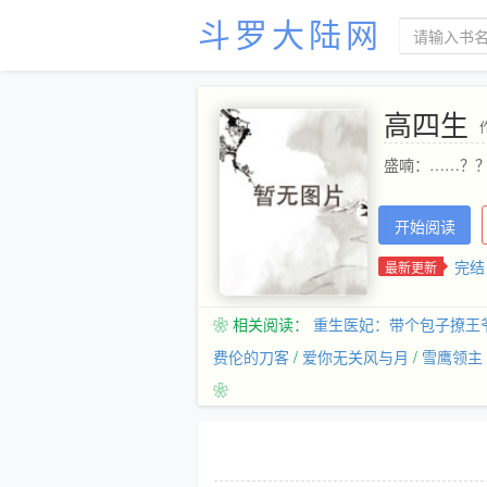
斗罗大陆网
高四生
盛喃：……？
开始阅读
完结
最新更新
❀ 相关阅读：
重生医妃：带个包子撩王
费伦的刀客
/
爱你无关风与月
/
雪鹰领主
❀