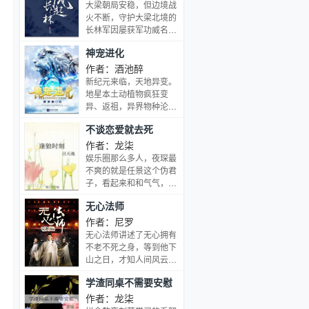
提出了辞职。 辞职的理由
仙的故事。
大梁朝局安稳，但边境战
喜。
我都想好了：我妈觉得我
火不断，守护大梁北境的
年纪不小了，该回家结婚
长林军因屡获军功威名赫
了。工作让我完全没有自
赫，却因功名太盛，朝堂
己的时间，所以我决定辞
神宠进化
中隐隐掀起猜忌防范的暗
职。 听了我的理由，我老
潮 一次北境大战中，长林
作者：酒池醉
板很冷漠地点头：哦，
世子萧平章面对军需补给
新纪元来临，天地异变。
好。 我就知道这狗男人没
中断的困局，浴血守城身
地星本土动植物疯狂变
有心。 结果第二天早上我
负重伤。次子萧平旌闻讯
异、返祖，异界物种沦落
去上班，却看到老板眼底
自琅琊阁下山探望兄长，
地星，最终新纪元人类诞
发青。 他最信任的部下草
不谈恋爱就去死
肩负起查案的责任。随着
生一种全新的职业御使。
壁惊恐地问道：恭先生，
一步步抽丝剥茧，却发现
收服怪物，培养怪物，训
作者：龙柒
你昨晚没睡觉吗？ 我比草
疑团更甚。真相未明，已
练怪物，这就是御使。 一
娱乐圈那么多人，夜琛最
壁还要惊恐地问道：什
是危局重重，京城大疫、
个怀揣着梦想的少年懵懵
不爽的就是任景这个伪君
么？老板你还需要睡觉
东海之乱、异国皇储帝都
憧憧的被一脚踢入这个黄
子，看起来和和气气，其
吗？ 我老板盯着我看了半
遇刺，琅琊榜上的高手纷
金盛世。 高鹏：就算是一
实虚伪至极，说的话半句
天，问我：你说你要辞职
纷卷入阴谋甚至大梁平稳
无心法师
条泥鳅，我也能将他进化
都不能听。然后有一天，
结婚？ 我点头：嗯，实不
数十年的朝局，都将覆
成一只翱翔九天的真龙。
夜琛喝大了，醒来后，旁
作者：尼罗
相瞒我今晚就有个相亲局
灭？ 长林一脉本有琅琊风
---------------------------------
边躺着光溜溜的任大影
无心法师讲述了无心拥有
所以你有事儿别找我了。
骨，但因放不下护国重
---------- 致敬《宠魅》、
帝。夜琛表示：“MMP，
不老不死之身，等到他下
要辞职的人就是豪横，嘻
任，步上一条铁血淬炼的
《神奇宝贝》、《数码宝
让狗啃了！”本以为此事
山之日，才知人间风云变
嘻！ 然后我就听到我老板
路，这一路最危险的敌
贝》，致敬我们每个人都
就此揭过，结果夜琛脑袋
幻，已经到了民国时期。
说：别去了，我跟你结
人，不是来自战场，而是
有过的神宠梦。这是一本
学渣同桌不需要安慰
里蹦出一个声音：“日常
无心遇到了逃婚出门的姑
婚。 ？ ？？ ？？？ 正好
人心。
纯粹的宠物文。
任务：亲吻任景，完成后
娘月牙，两人为了求生，
作者：龙柒
路过的我老板的老板：云
奖励生存点：1。”“友情提
搭伴去军阀顾大人家捉