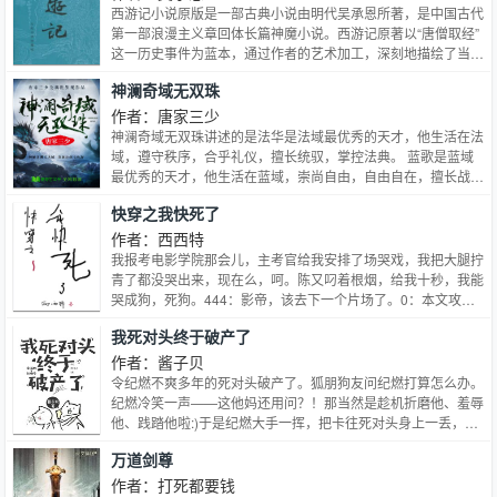
伤害多年”的狗血戏码摸爬打滚遍体鳞伤时，也终于明白了男人
西游记小说原版是一部古典小说由明代吴承恩所著，是中国古代
之间河蟹的相处方式——接吻的激情，只延续几秒；做爱的快
第一部浪漫主义章回体长篇神魔小说。西游记原著以“唐僧取经”
感，只延续几分钟而牵手的信任，却可以，一辈子……内容标
这一历史事件为蓝本，通过作者的艺术加工，深刻地描绘了当时
签：强强情有独钟年下
的社会现实。
神澜奇域无双珠
作者：唐家三少
神澜奇域无双珠讲述的是法华是法域最优秀的天才，他生活在法
域，遵守秩序，合乎礼仪，擅长统驭，掌控法典。 蓝歌是蓝域
最优秀的天才，他生活在蓝域，崇尚自由，自由自在，擅长战
斗，掌控元素。
快穿之我快死了
作者：西西特
我报考电影学院那会儿，主考官给我安排了场哭戏，我把大腿拧
青了都没哭出来，现在么，呵。陈又叼着根烟，给我十秒，我能
哭成狗，死狗。444：影帝，该去下一个片场了。0：本文攻受
之间不存在任何血缘关系！！！1:主受2:作者逻辑死3:无脑文，
我死对头终于破产了
无脑文，这是无脑文！4:精分攻，1v15：作者脑子有深坑，拒
绝填补6：全文架空7：双C控慎入8，理智看文，请勿人参公
作者：酱子贝
鸡，不合胃口，欢迎点叉，谢谢。
令纪燃不爽多年的死对头破产了。狐朋狗友问纪燃打算怎么办。
纪燃冷笑一声——这他妈还用问？！那当然是趁机折磨他、羞辱
他、践踏他啦:)于是纪燃大手一挥，把卡往死对头身上一丢，张
狂地说要‘资助’他。结果第二天，他一脸懵逼的坐在床头，感受
万道剑尊
着身上的阵阵酸疼，想起昨晚受过的苦，挨过的‘打’和流过的
泪……日你妈。亏你妈大发了。狗比秦满，我杀了你。——【秦
作者：打死都要钱