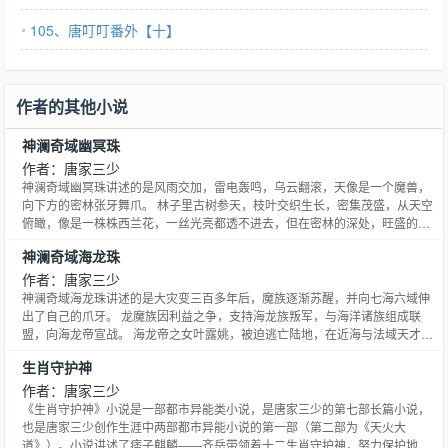
105、唐叮叮番外【十】
作者的其他小说
神澜奇域幽冥珠
作者：唐家三少
神澜奇域幽冥珠讲述的是风雨交加，雷电轰鸣，乌云翻滚，天像是一个魔兽，
向下方的密林张牙舞爪。 林子里古树参天，枝叶交织生长，密集茂盛，从天空
俯瞰，像是一株株西兰花，一丝光亮都透不进去，但在密林的深处，旺盛的火
焰沐雨燃烧。点点火星从火堆中啪啪迸溅出去，飞快消失，红色的光在漆黑的
神澜奇域海龙珠
林中不断闪烁，像是夏日的萤火虫
作者：唐家三少
神澜奇域海龙珠讲述的是大灾变三百多年后，魔族逐渐苏醒，并向七海六域伸
出了自己的爪牙。 龙魔族因利益之争，支持海龙族叛军，与海洋诸族组成联
盟，向海龙帝宣战。 海龙帝之女叶露姚，被迫逃亡陆地，在近海与法域天才少
年唐允卿结为伙伴，为平定海龙族叛乱，粉碎魔族阴谋而四处冒险。 因种族不
生肖守护神
同，两人互相敌视，但在面临生死危机时，又不得不通力合作。从相遇，相
识，相知，相爱，这对欢喜冤家逐渐成长，最终成为世界秩序守护者的一份
作者：唐家三少
子。…
《生肖守护神》小说是一部都市异能类小说，是唐家三少的第七部长篇小说，
也是唐家三少创作生涯中两部都市异能小说的第一部（第二部为《天火大
道》）。小说讲述了痞子麒麟——齐岳带领着十二生肖守护神，努力保护地