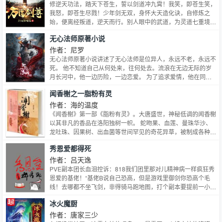
满攻x纪燃受】
修逆天功法，踏天下苍生，誓以剑道冲九霄！我笑，即苍生笑，
我怒，即苍生尽戮！少年剑无双，身怀大天造化诀，自修炼之
始，便离经叛道，逆天而行。别人眼中的武道，为灵道七重境、
灵力化海、先天金丹、阴阳虚境、超凡入圣！大天造化诀，却是
无心法师原著小说
神道九重天、扩极致灵海、筑无上金丹、斩阴破阳、问鼎尊者、
直冲九霄！步步逆天，步步与众不同！剑无双，一剑在手，天下
作者：尼罗
无双！他是独一无二的逆天君王，杀伐果断，杀尽世间一切该杀
无心法师原著小说讲述了无心法师是位异人，永远不老，永远不
之人！他，更是掌控万道，亘古以来史上第一剑尊！
死。 他不知道自己从何处来，往何处去。流浪在无边无际的岁
月长河中，他一边历险，一边恋爱。 为了追求爱情，他在同治
年间带着恋人隐居山林。民国时代恋人老死，而他因为穷得活不
闻香榭之一脂粉有灵
下去，只好伪装和尚进入山下县城，找活路去了 共四部，分别
是民国时期篇，抗日时期篇，文革时期篇，和现代篇。 作者文
作者：海的温度
笔非常洗练，用一本正经的态度来搞笑。非常耐看。…
《闻香榭》第一部《脂粉有灵》。大唐盛世，神秘低调的闻香榭
以其非凡的香品在洛阳独树一帜。 蛇吻果、血莲、曼珠华沙、
龙吐珠、因果树、出血菌等世间罕见的奇花异草，被制成各种具
有灵异功效的胭脂水粉：可救人的腐云香；使人清醒的三魂香；
秀恩爱都得死
吸引心上人的迎蝶粉；恶行尽显的焚心香，更有眼儿媚、美人
霜、仙人粉 被称为妖孽的异能少年方沫儿，为救人被迫卖身闻
作者：吕天逸
香榭，为精怪古灵的婉娘工作。经历了猜忌、痛苦和失落后，沫
PVE副本团长血泪控诉：818我们团里那对儿精神病一样疯狂秀
儿在制香历练中慢慢成长。然而此时，神都洛阳突发异变，闻香
恩爱的基佬！“基佬B说自己恐高，但是游戏里御剑你恐高个毛
榭陷入了从所未有的危机
线！去哪都不坐飞剑，非得骑马跑地图，打个副本要提前一小时
通知，好让基佬S载他骑马赶过去！！！”“打本前要吃仙丹加攻
冰火魔厨
击力，基佬B觉得仙丹不好吃，苦，基佬S就天天在团员面前想
方设法喂基佬B吃仙丹！又是混着糖吃又是接吻喂的，你游戏里
作者：唐家三少