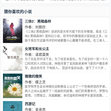
球，在都市创造了一段属于自己的传奇的故事。
猜你喜欢的小说
三体2：黑暗森林
作者：刘慈欣
《三体2:黑暗森林》讲述的是光年尺度下的生存推理，虽说《三
体2:黑暗森林》是科幻小说，但书中的推理成分是如此之多，以
致于我在写这篇书评的时候都要小心翼翼不能泄底。在三体人准
备侵略地球的这段时间里，人类当然不会坐以待毙，利用三体人
女将军和长公主
思维透明的致命缺陷，制订了神秘莫测的面壁计划，精选出四位
面壁者，希望以此展开对三体人的反击。 刘慈欣的作品宏伟大
作者：请君莫笑
气、想象绚丽，既注重极端空灵与厚重现实的结合，也讲求科学
为了在乱世中活下去，为了给至亲复仇，为了给全村一百一十八
的内涵和美感。具有浓郁的中国特色和鲜明的个人风格。为中国
口枉死的人讨回公道，林挽月拿了龙凤胎弟弟林飞星的户籍去参
科幻确立了一个新高度。
军，励志杀尽天 下匈奴人。 宫廷中皇后仙逝，留下了十六岁的
长公主和八岁的太子相依为命。 几位年长于太子的亲王对皇位
微微的微笑
虎视眈眈，姐弟俩的地位岌岌可危。 女扮男装的将军和运筹帷
幄的长公主，正剧，慢热，传奇，军旅，宫斗，阴谋，复仇，
作者：蝶之灵
HE
医学院学生会长林微在迎新晚会上认识了一个性格奇怪的学弟，
两人之间从此展开了一段曲折的故事。他们的青春年代，梦想与
爱情。习惯独立，风度翩翩，亲切温和的林微学长嚣张孤傲，热
情似火，邪恶独特的敬文学弟故作深沉的痞子周放；冷静美丽的
西游记
御姐温婷；冷漠痴情的才子萧凡；还有个变态的始祖叶敬辉。一
群人嬉笑怒骂，共同上演了“合久必分，分久又合，相爱多年，
作者：吴承恩