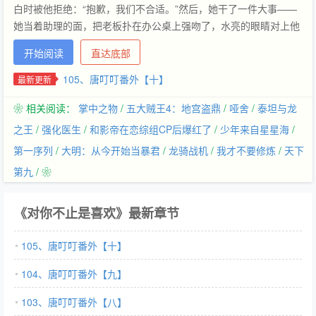
白时被他拒绝：“抱歉，我们不合适。”然后，她干了一件大事——
她当着助理的面，把老板扑在办公桌上强吻了，水亮的眼睛对上他
那双复杂的眼，低低地说：“这样也算得到了，以后也不会再惦记
开始阅读
直达底部
了。”后来，唐域发现这姑娘当真不惦记了。…
105、唐叮叮番外【十】
最新更新
❀ 相关阅读：
掌中之物
/
五大贼王4：地宫盗鼎
/
哑舍
/
泰坦与龙
之王
/
强化医生
/
和影帝在恋综组CP后爆红了
/
少年来自星星海
/
第一序列
/
大明：从今开始当暴君
/
龙骑战机
/
我才不要修炼
/
天下
第九
/ ❀
《对你不止是喜欢》最新章节
105、唐叮叮番外【十】
104、唐叮叮番外【九】
103、唐叮叮番外【八】