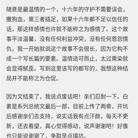
随意是最温情的一个，十六年的守护不需要误会，
撒狗血，第三者插足，如果十六年都不足以信任的
话，那这样感情也许就不能称之为感情了。这个故
事平淡温馨，没有任何利益冲突，没有任何恩怨情
仇，我一开始就说这个故事不会很长，因为它构不
成一个写长篇的要素。温情适可而止，太过熏染就
会显得腻歪。写到这里该写的都写的，我想这种结
局并不能称之为仓促。
因为文结束了，我说点废话吧！亲们忍耐一下。白
素是系列总统文最后一部，目前上传了两章，开坑
后感谢亲们去支持，说实话我有点汗颜，每天不更
新，还去看望，真心觉得感动，说声谢谢吧！好像
也只能说谢谢了，争取早点填坑。