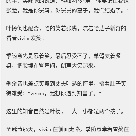
的手，笑眯眯的说道：“我的小外甥，你要记住我这
张脸，我是你舅妈，你舅舅的妻子，我们结婚了。”
叶扬倒也配合，哈的笑着张嘴，流着哈达子新奇的
看着vivian发笑。
季随意先是忍着笑，最后忍受不了，单臂支着餐
桌，把脸埋在臂弯间，朗声大笑起来。
季余音也差点笑瘫到丈夫叶赫的怀里，捂着肚子笑
得难受：“vivian，我想你遇到知音了。”
这里的知音自然是叶扬，一大一小都是两个孩子。
圣诞节那天，vivian在前面走路，季随意牵着雪獒在