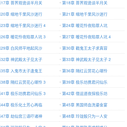
第17章 菩荠观诡谈半月关
第18章 菩荠观诡谈半月关
第20章 缩地千里风沙迷行
第21章 缩地千里风沙迷行
第23章 缩地千里风沙迷行 4
第24章 暧花怜夜陷罪人坑
第26章 暧花怜夜陷罪人坑 3
第27章 暧花怜夜陷罪人坑 4
第29章 白风师平地起风沙
第30章 戳鬼王太子求真容
第32章 神武殿太子见太子
第33章 神武殿太子见太子 2
第35章 入鬼市太子逢鬼王
第36章 隔红云赏花心堪怜
第38章 隔红云赏花心堪怜 3
第39章 极乐坊携君问仙乐
第41章 极乐坊携君问仙乐 3
第42章 借运道夜探极乐坊
第44章 极乐化土芳心再临
第45章 黑国师血洗鎏金宴
第47章 劫仙宫三语吓诸神
第48章 玲珑骰只为一人安