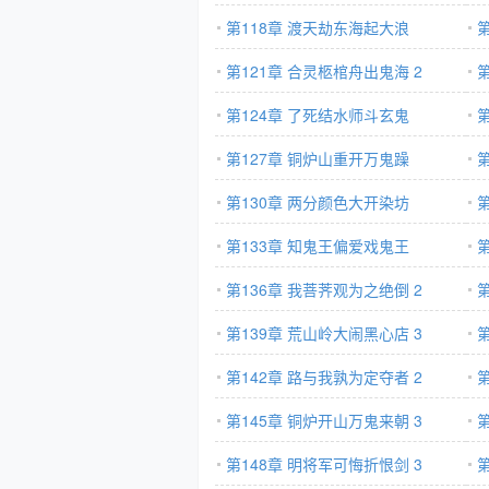
第118章 渡天劫东海起大浪
第121章 合灵柩棺舟出鬼海 2
第124章 了死结水师斗玄鬼
第127章 铜炉山重开万鬼躁
第130章 两分颜色大开染坊
第133章 知鬼王偏爱戏鬼王
第136章 我菩荠观为之绝倒 2
第139章 荒山岭大闹黑心店 3
第142章 路与我孰为定夺者 2
第145章 铜炉开山万鬼来朝 3
第148章 明将军可悔折恨剑 3