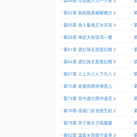
第49章 玲珑骰只为一人安 2
第52章 孰假孰真难解难分 2
第55章 食人巢鬼王对天官 2
第58章 神武大街惊鸿一瞥
第61章 遗红珠无意惹红眼 2
第64章 遗红珠无意惹红眼 5
第67章 人上为人人下为人 2
第70章 金像倒莽将埋苦儿
第73章 世中逢尔雨中逢花 2
第76章 闭城门永安绝生机 2
第79章 背子坡太子陷魔巢
第82章 温柔乡苦欲守金身 3