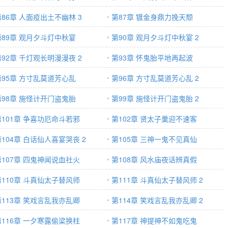
第86章 人面疫出土不幽林 3
第87章 镀金身鼎力挽天颓
第89章 观月夕斗灯中秋宴
第90章 观月夕斗灯中秋宴 2
第92章 千灯观长明漫漫夜 2
第93章 怀鬼胎平地再起波
第95章 方寸乱莫道芳心乱
第96章 方寸乱莫道芳心乱 2
第98章 施怪计开门盗鬼胎
第99章 施怪计开门盗鬼胎 2
第101章 争喜功厄命斗若邪
第102章 贤太子羹迎不速客
第104章 白话仙人喜宴哭丧 2
第105章 三神一鬼不见真仙
第107章 四鬼神闻说血社火
第108章 风水庙夜话辨真假
第110章 斗真仙太子替风师
第111章 斗真仙太子替风师 2
第113章 笑戏言乱我亦乱卿
第114章 笑戏言乱我亦乱卿 2
第116章 一夕寒露偷梁换柱
第117章 神提神不如鬼吃鬼