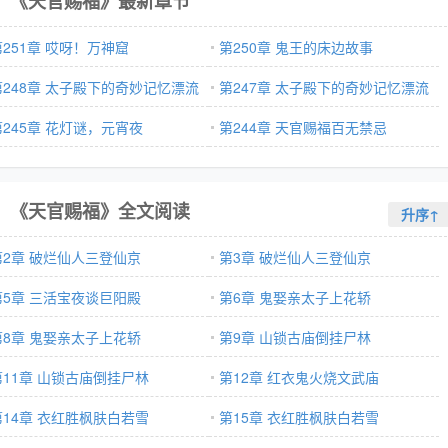
《天官赐福》最新章节
第251章 哎呀！万神窟
第250章 鬼王的床边故事
第248章 太子殿下的奇妙记忆漂流
第247章 太子殿下的奇妙记忆漂流
第245章 花灯谜，元宵夜
2
第244章 天官赐福百无禁忌
《天官赐福》全文阅读
升序↑
第2章 破烂仙人三登仙京
第3章 破烂仙人三登仙京
第5章 三活宝夜谈巨阳殿
第6章 鬼娶亲太子上花轿
第8章 鬼娶亲太子上花轿
第9章 山锁古庙倒挂尸林
第11章 山锁古庙倒挂尸林
第12章 红衣鬼火烧文武庙
第14章 衣红胜枫肤白若雪
第15章 衣红胜枫肤白若雪