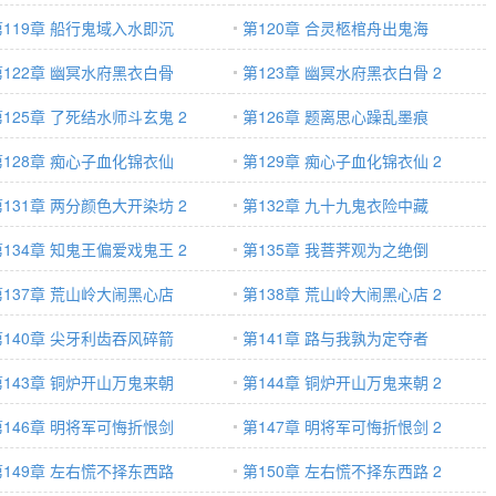
第119章 船行鬼域入水即沉
第120章 合灵柩棺舟出鬼海
第122章 幽冥水府黑衣白骨
第123章 幽冥水府黑衣白骨 2
第125章 了死结水师斗玄鬼 2
第126章 题离思心躁乱墨痕
第128章 痴心子血化锦衣仙
第129章 痴心子血化锦衣仙 2
第131章 两分颜色大开染坊 2
第132章 九十九鬼衣险中藏
第134章 知鬼王偏爱戏鬼王 2
第135章 我菩荠观为之绝倒
第137章 荒山岭大闹黑心店
第138章 荒山岭大闹黑心店 2
第140章 尖牙利齿吞风碎箭
第141章 路与我孰为定夺者
第143章 铜炉开山万鬼来朝
第144章 铜炉开山万鬼来朝 2
第146章 明将军可悔折恨剑
第147章 明将军可悔折恨剑 2
第149章 左右慌不择东西路
第150章 左右慌不择东西路 2