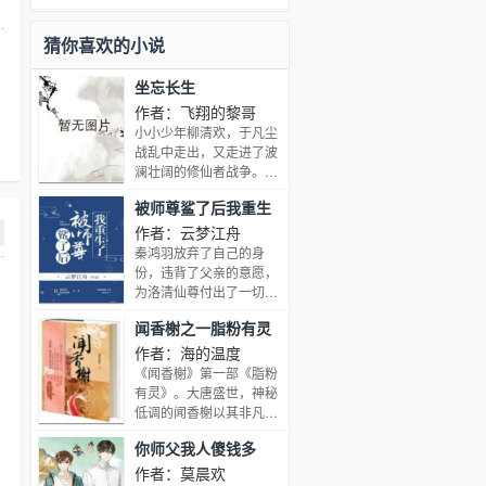
母加入骑士圣殿，奇迹、诡计，不断在
他身上上演。在这人类六大圣殿与魔族
猜你喜欢的小说
七十二柱魔神相互倾轧的世界，他能否
登上象征着骑士最高荣耀的神印王座？
坐忘长生
作者：飞翔的黎哥
小小少年柳清欢，于凡尘
战乱中走出，又走进了波
澜壮阔的修仙者战争。是
超然世外，还是扛起责
被师尊鲨了后我重生
任？是不忘初心，还是太
了
上忘情？以万丈红尘炼
作者：云梦江舟
心，坐忘长生。 ...
秦鸿羽放弃了自己的身
份，违背了父亲的意愿，
为洛清仙尊付出了一切。
最后却死在洛清仙尊的剑
闻香榭之一脂粉有灵
下。 他这才明白，过往一
切不过是他自作多情。 洛
作者：海的温度
清仙尊收他为徒，不过是
《闻香榭》第一部《脂粉
为了杀他。 好在他重生
有灵》。大唐盛世，神秘
了，这辈子，他决定离这
低调的闻香榭以其非凡的
人远一点。 直到有一日，
香品在洛阳独树一帜。 蛇
你师父我人傻钱多
他被洛清仙尊逼在墙角，
吻果、血莲、曼珠华沙、
那人素来冰冷的眸中不知
龙吐珠、因果树、出血菌
作者：莫晨欢