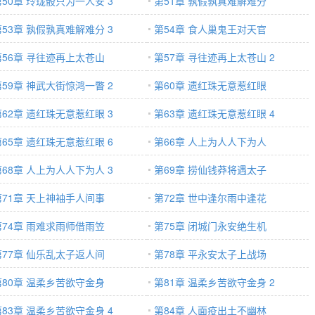
第50章 玲珑骰只为一人安 3
第51章 孰假孰真难解难分
第53章 孰假孰真难解难分 3
第54章 食人巢鬼王对天官
第56章 寻往迹再上太苍山
第57章 寻往迹再上太苍山 2
第59章 神武大街惊鸿一瞥 2
第60章 遗红珠无意惹红眼
第62章 遗红珠无意惹红眼 3
第63章 遗红珠无意惹红眼 4
第65章 遗红珠无意惹红眼 6
第66章 人上为人人下为人
第68章 人上为人人下为人 3
第69章 捞仙钱莽将遇太子
第71章 天上神袖手人间事
第72章 世中逢尔雨中逢花
第74章 雨难求雨师借雨笠
第75章 闭城门永安绝生机
第77章 仙乐乱太子返人间
第78章 平永安太子上战场
第80章 温柔乡苦欲守金身
第81章 温柔乡苦欲守金身 2
第83章 温柔乡苦欲守金身 4
第84章 人面疫出土不幽林