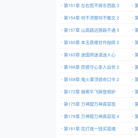
第151章 左右慌不择东西路 3
第154章 何不须黎何不敬文 2
第157章 山高路远狭路不通 3
第160章 本玉质哪甘作抛砖 2
第163章 迷国师迷语迷人心
第166章 荧惑守心圣人出世 2
第169章 鬼火罩顶锁命口令 2
第172章 骑黑牛飞蹄登铜炉
第175章 万神窟万神真容现
第178章 万神窟万神真容现 4
第181章 花灯夜一钱买孤魂