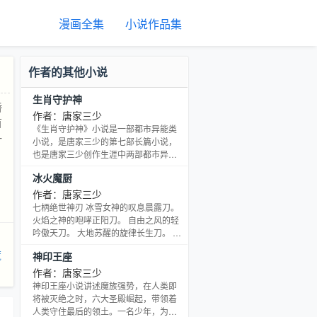
漫画全集
小说作品集
作者的其他小说
生肖守护神
骄
作者：唐家三少
百
《生肖守护神》小说是一部都市异能类
一
小说，是唐家三少的第七部长篇小说，
也是唐家三少创作生涯中两部都市异能
小说的第一部（第二部为《天火大
冰火魔厨
道》）。小说讲述了痞子麒麟——齐岳
带领着十二生肖守护神，努力保护地
作者：唐家三少
球，在都市创造了一段属于自己的传奇
七柄绝世神刃 冰雪女神的叹息晨露刀。
的故事。
火焰之神的咆哮正阳刀。 自由之风的轻
吟傲天刀。 大地苏醒的旋律长生刀。 神
机百变的六芒璇玑刀。 贯通天地的曙光
荒
神印王座
圣耀刀。 永世地狱的诅咒噬魔刀。 这是
七柄神刀，也是七柄拥有着冰、火、
作者：唐家三少
风、土、空间、光明、黑暗的魔法杖。
神印王座小说讲述魔族强势，在人类即
最重要的，它们还是主角的菜刀。
将被灭绝之时，六大圣殿崛起，带领着
人类守住最后的领土。一名少年，为救