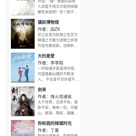
乔加：“操！我做的是线
出。
神！”“……”萧夜凌，“女
人但是不用次次提供线报
人，偷生我儿子，知道什
都吃米线吧！你丫能不能
么下场吗？”
大方点来个盖饭什么
镇妖博物馆
的？”郭林：“我说你做线
人能不能做的低调点？”
作者：阎ZK
郭林：“你就这么怕坐
世之反常为妖物之性灵为
牢？”乔加：“我跟你说
精魂之不散为诡物之异常
过，我可以死，但是不可
为怪司隶校尉，旧称卧
以坐牢。”郭林：“乔加！”
虎，汉武帝所设，治巫蛊
大约是爱
乔加：“郭林，我可以坐
之事，捕奸滑之徒。全球
牢，但是你不可以
范围内的灵气和神秘复
作者：李李翔
死……”刑警大队缉毒组
苏，人类摸索着走上修行
一开始或许是逢场作戏，
腹黑精英VS痞子渣属性
道路，潜藏在传说中的妖
可是随着纠缠的不断深
小混混线人强强互攻慎入
精鬼怪一一浮现，阴影处
入， 不论是不甘亦或不
仍旧有无数邪魔晃动，一
屑， 真真假假模糊了视
剑来
间无人问津的博物馆，一
线。 问世间情为何物，
面汉武帝时期的刻虎腰
那些经历过的喜怒哀乐，
作者：烽火戏诸侯
牌，让卫渊成为当代最后
大约是爱。
大千世界，无奇不有。我
一位司隶校尉，带他前往
陈平安，唯有一剑，可搬
古往今来诸多妖异之事。
山，倒海，降妖，镇魔，
古今稀奇事，子不语怪力
敕神，摘星，断江，摧
乱神，姑妄言之，姑妄听
你和我的倾城时光
城，开天！我叫陈平安，
之。姑且斩之。一柄八
平平安安的平安。我是一
作者：丁墨
名剑客。
职场白领林浅，阴差阳错