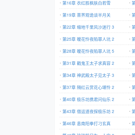
第16章 衣红胜枫肤白若雪
第19章 菩荠观诡谈半月关
第22章 缩地千里风沙迷行 3
第25章 暧花怜夜陷罪人坑 2
第28章 暧花怜夜陷罪人坑 5
第31章 戳鬼王太子求真容 2
第34章 神武殿太子见太子 3
第37章 隔红云赏花心堪怜 2
第40章 极乐坊携君问仙乐 2
第43章 借运道夜探极乐坊 2
第46章 恚南阳拳打刁玄真