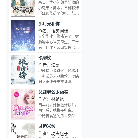
为何生出一种懊恼: 是本
等世间罕见的奇花异草，
某日，季小礼领着新收的
尊做错了何事？ 说话之人
被制成各种具有灵异功效
小徒弟下副本，各种软妹
小心翼翼，脸上扯出一抹
的胭脂水粉：可救人的腐
币红药蓝药随便吃。队
笨拙的笑意。 你说出来，
云香；使人清醒的三魂
友：我靠，土豪，你家里
本尊改可好？ ~ 玉衡山首
那月光和你
香；吸引心上人的迎蝶
有矿吗！季小礼：你怎么
峰大弟子秦鸿羽一朝入
粉；恶行尽显的焚心香，
知道我家里有矿？【老师
作者：语笑阑珊
魔， 被其师洛清仙尊斩于
更有眼儿媚、美人霜、仙
立正敬礼：徒儿，入我师
大学毕业，顾扬进了一家
玉虚剑下。 世人无不称赞
人粉 被称为妖孽的异能少
门，受我师训。告诉为
购物中心当实习生。三年
洛清仙尊大义灭亲， 不愧
年方沫儿，为救人被迫卖
师，本门第一祖训是什
后，他作为公司管理层，
为这世间唯一一个修无情
身闻香榭，为精怪古灵的
么？】【奶茶小酥：师
和总裁陆江寒一起出席新
道的人。 洛清仙尊：你可
婉娘工作。经历了猜忌、
琅琊榜
父，我们这一门不就你和
店发布会。一切看起来都
曾知悔？ 秦鸿羽：从未。
痛苦和失落后，沫儿在制
我么，祖师在哪儿。】
是顺风顺水，风波却悄然
作者：海宴
洛清仙尊：但我却悔了。
香历练中慢慢成长。然而
【老师立正敬礼：孽、孽
而至。高层公寓里，陆江
琅琊榜小说讲述了麒麟才
…
此时，神都洛阳突发异
徒！让你说你就说！】
寒一点点裁开被胶带缠住
子梅长苏才冠绝伦，以病
变，闻香榭陷入了从所未
【奶茶小酥：……】【奶
的硬皮笔记本，轻轻放回
弱之躯拨开重重迷雾、智
有的危机
茶小酥：打死越见春和那
顾扬手里。那是被封存的
博奸佞，为昭雪多年冤
个龟孙儿！！！】越见春
总裁老公太凶猛
梦想，也是绮丽华美的未
案、扶持新君所进行的复
和=奶茶小酥=阮风和老师
来。再后来。“陆总，您
仇故事。从阳刚的侧面反
作者：林绾绾
立正敬礼=季小礼阅读指
能客观评价一下顾先生
映了男人之间的义薄云
四年前，她被渣妹设计。
南：小受自以为小攻欺骗
吗？”“对不起，他是我爱
天、情义千秋，吟诵了一
四年后，她携子归来。一
自己感情，开小号决定干
人，我客观不了。”
曲热血男儿的蜕变之歌。
个矜贵霸道的男人突然闯
死他个龟孙。谁知道新收
————————商战
电视剧《琅琊榜》由孔
进她的世界，“说，孩子
的徒弟又是小攻的小
+品牌+时尚圈，关于年
过桥米线
笙、李雪联合执导，胡
的爸爸是谁？”一个缩小
号………
轻、成长、梦想、事业和
歌、王凯、刘涛等主演，
版的他突然跳出来，“哪
作者：功夫包子
最好的爱情。
于2015年9月19日火热播
来的男人，敢抢小爷女