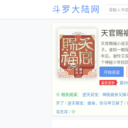
斗罗大陆网
天官赐
天官赐福小说
子。谁知一朝
年后，谢怜又
个神秘少年捡
开始阅读
第2
最新更新
❀ 相关阅读：
逆天双宝：神医娘亲又掉
开了
/
逆天萌宝：娘亲，你马甲又掉了
/
岛生存
/ ❀