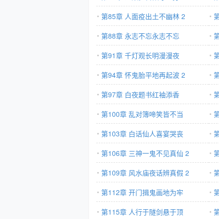
第85章 人面疫出土不幽林 2
第88章 永志不忘永志不忘
第91章 千灯观长明漫漫夜
第94章 怀鬼胎平地再起波 2
第97章 白夜题书红袖添香
第100章 乱对簿啼笑皆不当
第103章 白话仙人喜宴哭丧
第106章 三神一鬼不见真仙 2
第109章 风水庙夜话辨真假 2
第112章 开门揖鬼画地为牢
第115章 人行于隧剑悬于顶