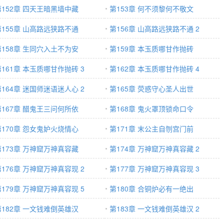
第152章 四天王暗黑墙中藏
第153章 何不须黎何不敬文
第155章 山高路远狭路不通
第156章 山高路远狭路不通 2
第158章 生同穴入土不为安
第159章 本玉质哪甘作抛砖
第161章 本玉质哪甘作抛砖 3
第162章 本玉质哪甘作抛砖 4
第164章 迷国师迷语迷人心 2
第165章 荧惑守心圣人出世
第167章 醋鬼王三问何所依
第168章 鬼火罩顶锁命口令
第170章 怨女鬼妒火烧情心
第171章 末公主自刎宫门前
第173章 万神窟万神真容藏
第174章 万神窟万神真容藏 2
第176章 万神窟万神真容现 2
第177章 万神窟万神真容现 3
第179章 万神窟万神真容现 5
第180章 合铜炉必有一绝出
第182章 一文钱难倒英雄汉
第183章 一文钱难倒英雄汉 2