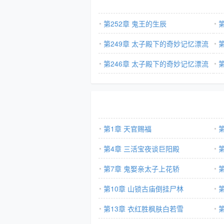
第252章 鬼王的生辰
第249章 太子殿下的奇妙记忆漂流
4
第246章 太子殿下的奇妙记忆漂流
3
第1章 天官赐福
第4章 三活宝夜谈巨阳殿
第7章 鬼娶亲太子上花轿
第10章 山锁古庙倒挂尸林
第13章 衣红胜枫肤白若雪