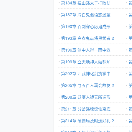
第184章 拦山路太子打败劫
第187章 冷白鬼温语惑迷童
第190章 百剑穿心厉鬼成形
第193章 白衣鬼点将黑武者 2
第196章 渊中人得一雨中笠
第199章 立天地神人破铜炉
第202章 四武神化剑执掌中
第205章 寻五百人羁会故友 2
第208章 妖魔入镜无所遁形
第211章 分岔路魂惊仙京底
第214章 破僵局及时送好礼 2