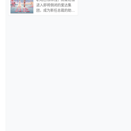
进入即将倒闭的爱达集
团，成为新任总裁的助
理。总裁厉致诚是转业军
人，生性沉默坚毅，可惜
毫无商场经验。林浅协助
他一步步夺回市场，却未
料到，在朝夕相处中，发
现他根本不像表面看起来
那么单纯，同时也暴露了
自己狡猾干练的外表下，
那颗赤诚的心。于是这位
狼一样的军人总裁，在商
场攻城略地的同时，对她
展开了热烈追求…… 本文
为商战言情，作者第一次
涉足该题材，就将两者完
美融合。文中商战部分高
潮迭起、真实大气，人物
塑造丰满，感情发展合情
合理，情节细腻动人细水
长流，总裁慧眼识珠热情
追求的过程十分精彩好
看，是篇值得一读的佳
作。