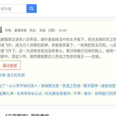
福
作者：墨香铜臭
状态： 完结
日期： 10-09
无删版原文讲述八百年前，谢怜是金枝玉叶的太子殿下，风光无限的天之
得道飞升，成为万人供奉的武神，却是急转直下，一贬再贬贬无可贬。八
双叒飞升了。这一次没有信徒也没有香火，某日收破烂归来的路上，他将
回家中，而这少年，居然便是那位三界谈之色变的鬼王——花城。
直达底部
52章 鬼王的生辰
马了
/
从斗罗开始的浪人
/
穿越晨光里
/
官道之色戒
/
霸天雷神
/
咸鱼他想
星舞九神
/
女将军和长公主
/
时光教会我爱你
/
不乖
/
娱乐：和明星们的