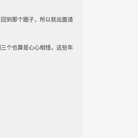
算回到那个圈子，所以就出面请
们三个也算是心心相惜，这些年