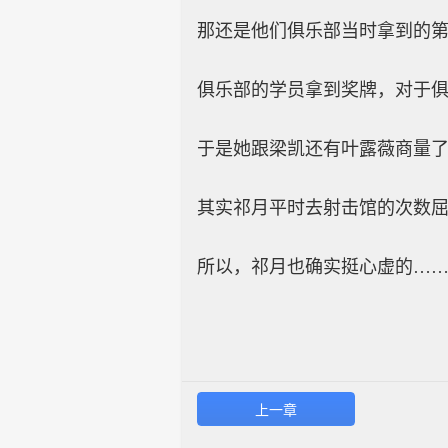
那还是他们俱乐部当时拿到的
俱乐部的学员拿到奖牌，对于
于是她跟梁凯还有叶露薇商量
其实祁月平时去射击馆的次数
所以，祁月也确实挺心虚的…
上一章