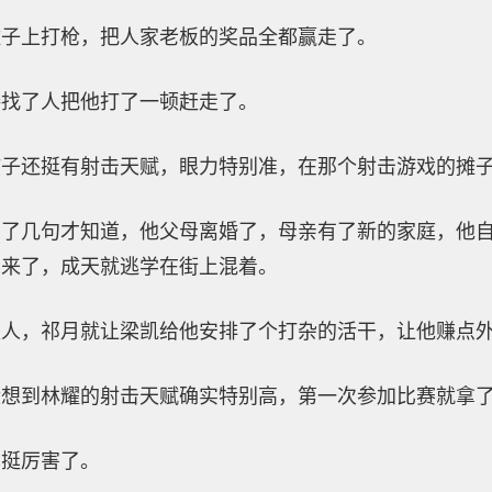
摊子上打枪，把人家老板的奖品全都赢走了。
接找了人把他打了一顿赶走了。
孩子还挺有射击天赋，眼力特别准，在那个射击游戏的摊
聊了几句才知道，他父母离婚了，母亲有了新的家庭，他
出来了，成天就逃学在街上混着。
缺人，祁月就让梁凯给他安排了个打杂的活干，让他赚点
没想到林耀的射击天赋确实特别高，第一次参加比赛就拿
也挺厉害了。