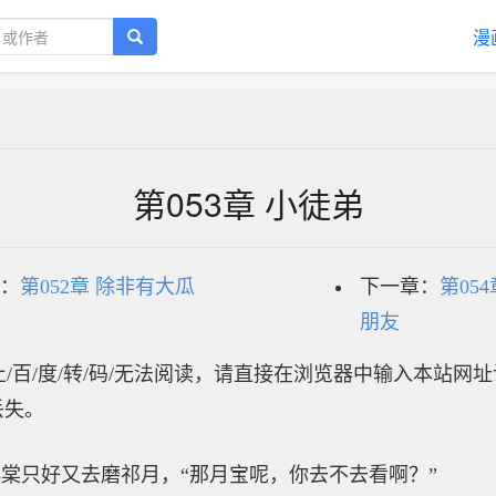
漫
第053章 小徒弟
：
第052章 除非有大瓜
下一章：
第05
朋友
/百/度/转/码/无法阅读，请直接在浏览器中输入本站网
丢失。
棠只好又去磨祁月，“那月宝呢，你去不去看啊？”