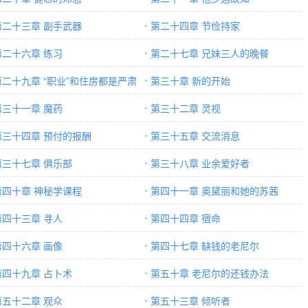
第二十三章 副手武器
第二十四章 节俭持家
第二十六章 练习
第二十七章 兄妹三人的晚餐
第二十九章 “职业”和住房都是严肃
第三十章 新的开始
事情
第三十一章 魔药
第三十二章 灵视
第三十四章 预付的报酬
第三十五章 交流消息
第三十七章 俱乐部
第三十八章 业余爱好者
第四十章 神秘学课程
第四十一章 奥黛丽和她的苏茜
第四十三章 寻人
第四十四章 宿命
第四十六章 画像
第四十七章 缺钱的老尼尔
第四十九章 占卜术
第五十章 老尼尔的还钱办法
第五十二章 观众
第五十三章 倾听者