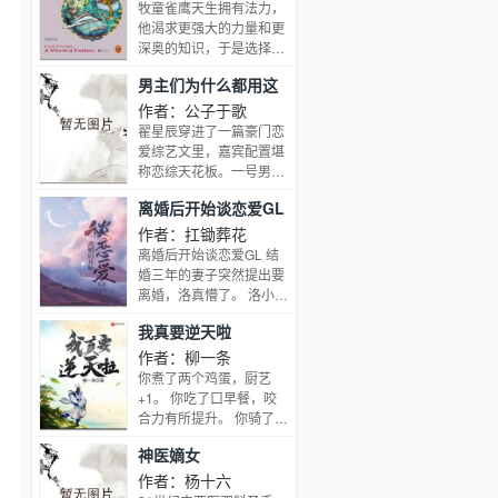
足之间可引起天地异象，
牧童雀鹰天生拥有法力，
轻取文圣、阵仙称号，顺
他渴求更强大的力量和更
利获得剑山认同成剑
深奥的知识，于是选择离
仙……一路颜值开挂，行
开故乡，前往传奇的巫师
男主们为什么都用这
走四方。
学院学习，以求出人头
种眼神看我[娱乐圈]
地。为了证明实力，他当
作者：公子于歌
众施展禁忌法术，召唤亡
翟星辰穿进了一篇豪门恋
灵，却铸成大错。他召唤
爱综艺文里，嘉宾配置堪
出的恶灵追捕着他，太古
称恋综天花板。一号男嘉
的邪恶诱惑着他。为了弥
宾，恶名赫赫，死气沉
离婚后开始谈恋爱GL
补过错，他步上了一段从
沉，所有人都要绕着他
未有人完成的追寻之旅，
走，平生只对金融数据感
作者：扛锄葬花
直到海洋的尽头、世界终
兴趣，偏偏一张脸帅绝人
离婚后开始谈恋爱GL 结
结之处
寰，漫不经心地一笑，便
婚三年的妻子突然提出要
能叫人脸红心跳，行走的
离婚，洛真懵了。 洛小
衣架子，未来商业帝国掌
姐，我想我们并不合适。
我真要逆天啦
权人，银行卡随便刷的那
妻子的声音依旧酥软动
一种。嗯，这应该是晋江
听，却是那么冰冷，没有
作者：柳一条
男主配置。二号男嘉宾，
一丝感情。 想到前些天在
你煮了两个鸡蛋，厨艺
邪魅狷狂的直男大佬，身
朋友聚会上炫耀过的话，
+1。 你吃了口早餐，咬
高191，公狗腰，鲨鱼
洛真只觉得自己的脸像被
合力有所提升。 你骑了次
肌，将来名震世界的气运
人狠狠打了一巴掌 我老婆
单车，驾驶能力+1。 你
之子，如今还在自主创
神医嫡女
乖巧体贴，温柔贤淑，和
看了眼美女，心情很愉
业，一年后就会突然暴
我是天造地设的一对，我
悦，肾功能得到了加强，
作者：杨十六
富，年纪轻轻便会成为上
才舍不得带出来给你们
鉴赏能力+1。 你看到大