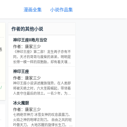
漫画全集
小说作品集
作者的其他小说
神印王座II皓月当空
作者：唐家三少
愚
《神印王座》第二部！龙生两子亦有不
同，天才的哥哥与废柴的弟弟，明明是
长得一模一样的双胞胎，却有着天壤之
别，唯有他们那想要躺平的心却是一模
神印王座
一样。在他们出生的那一晚，皓月当
空。
作者：唐家三少
神印王座小说讲述魔族强势，在人类即
/
将被灭绝之时，六大圣殿崛起，带领着
人类守住最后的领土。一名少年，为救
母加入骑士圣殿，奇迹、诡计，不断在
冰火魔厨
他身上上演。在这人类六大圣殿与魔族
七十二柱魔神相互倾轧的世界，他能否
作者：唐家三少
登上象征着骑士最高荣耀的神印王座？
七柄绝世神刃 冰雪女神的叹息晨露刀。
火焰之神的咆哮正阳刀。 自由之风的轻
吟傲天刀。 大地苏醒的旋律长生刀。 神