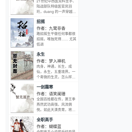
21世纪中西医双料圣手、
市公司老板。一看就是点
看。 洛小姐，如果你不愿
妈在跳广场舞，忍不住想
陆战部队特级医官凤羽
家男主配置。三号男嘉
意离婚的话，我也会向法
要随风摇摆，舞技+1。
珩，duang 的一声穿越成
宾，高冷禁欲的君子，衬
院申请分居。 离婚协议书
你看了眼报纸，阅读能力
大顺朝凤家嫡女。 奈何爹
衫永远扣着最上面的扣
摆在面前，耳边又响起妻
招摇
加强，知识阅历+1。 你
爹不亲，祖母不爱，娘亲
子，极其洁癖，但其实有
子的催促。 外人眼里冷心
打了个喷嚏，疾病抵抗能
懦弱，弟弟年幼，姐妹一
作者：九鹭非香
一颗扭曲火热的心，是国
冷情的洛真，这一刻心也
力有所提升。 你吃了包感
个比一个狠辣，穿越重
路招摇生平做任何事都很
内有名的电竞王牌选手。
不可抑制的疼了疼 离就
冒药，毒素抵抗能力提
生，绝不能再像原主那般
招摇，唯独死得…… 尤其
棠家男主没跑了…
离。 没有为什么，也没有
升，医药精通+1。 你看
窝囊！ 跟我斗？老子一鞭
低调
任何纠缠。 三年婚姻，就
见护士打针，基础医术有
子抽得你满地找牙！ 跟我
这样莫名其妙走到了尽
所加强，医术精通+1。
永生
打？老子一手术刀把你千
头。 再相见已是五年后。
不知道咋回事儿，我现在
刀万剐！ 玩阴的？老子一
作者：梦入神机
曾经的洛氏集团少夫人，
哪怕是喝口凉水实力都在
针下去扎你个半身不遂！
肉身，神通，长生，成
现如今已经成了酒吧里的
一个劲儿的往上提升，想
杀我灭口？一爪子挠开你
仙，永生，五重境界。一
卖酒小姐。 当年坚决要离
停都停不下来，好急人
的心窝！ 人人可欺的柔弱
个卑微的生灵，怎么样一
婚的前妻，看来过的并不
女子摇身一变成为大顺朝
步步打开永生之门？天地
怎么样。 洛真冷笑着将人
的香饽饽，跟皇帝开医
一剑霜寒
之间，肉身的结构，神通
推进角落，美艳勾人的脸
院，揽尽天下人心天下
的奥秘，长生的逍遥，成
作者：语笑阑珊
上眼神阴寒 当初要走，一
财，但是那个见鬼皇子的
仙的力量，永生的希望，
全国百姓都在传，萧王季
分钱都不肯拿，结果是来
婚约是怎么回事儿？ 还有
尽在其中。无穷无尽的新
燕然武功高强，风流倜
酒吧卖脸了？ 木讷沉闷的
这位毁了容的瘸子你说什
奇法宝，崭新世界，仙道
傥。如此天潢贵胄，将来
前妻，性格和以前一样，
么？壁咚了劳资还要我助
门派，人，妖，神，仙，
要娶的那个人，定然也是
一句话就被说的面脸绯
你得天下？ 得了天下谁还
全职高手
魔，王，皇，帝，人间的
琴棋书画、煮饭烹茶样样
红，沉默不语。 直到洛真
送给你！流氓王爷你si不
爱恨情仇，恩怨纠葛，仙
精通。寻常人家羡慕不
作者：蝴蝶蓝
的唇快要落下，她才偏过
si傻？ 标签： 后宫 宅斗
道的争斗法力，尽在《永
来，羡慕不来。萧王府
头，软着声拒绝。 洛小
全职高手小说最后结局是