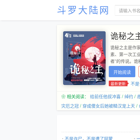
斗罗大陆网
诡秘之
诡秘之主是作
素、第一次工
者”的传说。
开始阅读
不是
最新更新
❀ 相关阅读：
给前任他叔冲喜
/
绰约
/
灾厄之冠
/
穿成傻女后她被糙汉宠上天
/
不是诈尸，不是遭了阿蒙