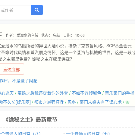
主
作者：爱潜水的乌贼
状态： 完结
日期： 10-06
家爱潜水的乌贼所著的异世大陆小说，掺杂了克苏鲁风格、SCP基金会元
业革命时代风情和蒸汽朋克情怀。这是一个蒸汽与机械的世界，这是一段“
诡秘之主哪里免费？诡秘之主在哪里连载？
直达底部
诈尸，不是遭了阿蒙
赤心巡天
/
离婚之后我还穿着你的外套
/
不如不遇倾城色
/
音乐家们的手指
命不久矣[娱乐圈]
/
都市之最强狂兵
/
忍冬
/
豪门未婚夫有了读心术
/ ❀
《诡秘之主》最新章节
一个普通人的日常（八）
一个普通人的日常（七）