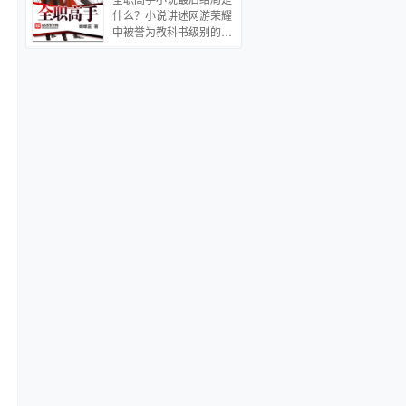
架空种田 穿越
生》
内。这日，季燕然偶感风
姐，请你放尊重点，如果
什么？小说讲述网游荣耀
寒，卧床不起。云倚风亲
你是担心我现在的身份让
中被誉为教科书级别的顶
自下厨，淘米摘菜，炖鸡
洛氏蒙羞，你放心，我从
尖高手叶修，因为种种原
汤。片刻之后，萧王殿下
来没有和任何人公开过我
因遭到俱乐部的驱逐，离
抱病赶来，头晕眼花关切
们的关系。 五年不见，翅
开职业圈的他寄身于一家
道：“下人都说你在厨房
膀是越来越硬了。 洛真被
网吧成了一个小小的网
炼蛊，云儿可是又要杀
气的心口发堵，片刻后才
管，但是，拥有十年游戏
谁？”
将前妻从怀里松开，诱哄
经验的他，在荣耀新开的
般的开了口 当初，为什么
第十区重新投入了游戏，
要离婚？ 排雷： *【有生
带着对往昔的回忆，和一
子、狗血风】请勿在生子
把未完成的自制武器，开
文里找科学，带球跑的狗
始了重返巅峰之路。
血文，小包子超乖超可爱
*【雷生子，雷狗血的读
者慎入】有少数读者连第
一章 都没看就直接因为文
名或文案打负分/留带脏字
的留言，不想再出现这种
情况啦