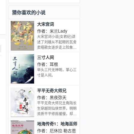
机百变的六芒璇玑刀。 贯通天地的曙光
圣耀刀。 永世地狱的诅咒噬魔刀。 这是
猜你喜欢的小说
七柄神刀，也是七柄拥有着冰、火、
风、土、空间、光明、黑暗的魔法杖。
大宋宫词
最重要的，它们还是主角的菜刀。
作者：米兰Lady
大宋宫词小说(女君纪)讲
述了刘娥从不起眼的瓦舍
卖唱歌女逐步走上险象迭
生的皇权巅峰，在北宋盛
三寸人间
世“天子与士大夫共天下”
的男权社会中，她以“吕
作者：耳根
武之才，国母之风”建立
举头三尺无神明，掌心三
了自己坚固的女权地位，
寸是人间。
最终成为中国历史上第一
位摄政太后。
平平无奇大师兄
作者：黑夜弥天
平平无奇大师兄主角陆长
生穿越到仙侠世界，明明
资质平平修炼缓慢，却在
外在形象上获天道眷顾，
地海传奇1：地海巫师
拥有遭天下人嫉妒的绝世
美颜和超凡气质，举手投
作者：厄休拉·勒古恩