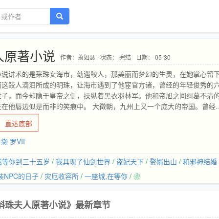
人原著小说
作者：萧如瑟
状态： 完结
日期： 05-30
小说讲术的是采珠女海市，幼遇鲛人，那美丽而梦幻的生灵，在她掌心留
而这鲛人滴泪所成的明珠，让海市遇到了他宦官方诸，曾经的年轻俊秀的
世子，而今却隐于皇帝之侧，操纵着黑衣羽林军。他和帝旭之间纠葛不清
失在他唇边似是而非的笑痕中。 大徵朝，九州上又一个庞大的帝国。曾经
轻皇帝褚仲旭所有要守护的东西，所谓百姓和国家，只不过是他要求解脱
直达底部
恨也好，被亲兄弟背叛也好，一切都已经不再重要。他自己创造的太平盛
去。 万骑奔流，旌旗变幻，这一世波澜壮阔，终将成就倾国的传奇。而那
缬 罗VII
，散落满地，辉映着每个人的旋动命运。…
我等你到三十五岁
/
我具现了仙剑世界
/
盗妃天下
/
赘婿出山
/
和邪神结婚
装NPC的日子
/
灾厄收容所
/
一座城,在等你
/ ❀
斛珠夫人原著小说》最新章节