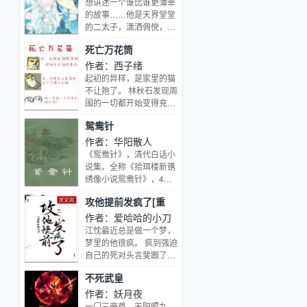
想讲述一个谁比谁更薄幸
代美国背景，都市神秘侧
了，还..
的故事……他是天界堂堂
风格。
的二太子，潇洒倜傥，风
流满天下。情场上他向来
死亡万花筒
无往不利，旧人未去，新
人就已在怀，踩碎了一地
作者：西子绪
真心来寻他的欢娱。眼前
起初的异样，是家里的猫
这个冷情的狐王想来也不
不让抱了。 林秋石发现周
例外，只要几句甜言蜜语
围的一切都开始变得充满
就一定能手到擒来。他倒
了不协调感。 然后某一
鸳鸯针
要看看，这张冷漠的面孔
天，当他推开家中的门，
底下到底藏着怎样的艳
却发现熟悉的楼道变成了
作者：华阳散人
色。狐狸，不就应该是个
长长的走廊。 走廊的两
《鸳鸯针》，清代白话小
妖媚的样子吗？他是狐族
头，是十二扇一模一样的
说集。全称《拾珥楼新镌
高傲冷漠的王，寡言少
铁门。 故事由此开始。
绣像小说鸳鸯针》，4
语，连亲生弟弟也不愿亲
阮南烛对林秋石说，当你
卷，16回。原刻本误“拾
近他。狼王的酒宴上是谁
攻他提前发疯了[重
凝视深渊时，深渊也在凝
珥楼”为“抬珥楼”。题“华
大胆地说了一句：「狐王
视着你。 林秋石听后陷入
生]
阳散人编辑、蚓天居士批
作者：爱哈哈的小刀
才是真绝色。」他瞇起眼
沉思，然后对着深渊拉下
阅”，卷首有序，后署“独
江忱最近总是做一个梦，
仔细打量着眼前笑得一脸
了裤子拉链…… 阮南烛：
醒道人漫识于蚓天斋”。
梦里的他很疯。 疯到强迫
温柔深情的男子。原来是
“……你把裤子给我好好
残存第一卷。
自己的死对头言斐跟了他
他，众人皆知的风流太
穿上！” 不皮会死病娇攻X
三年。 还疯到点了把火烧
子。心中不由暗暗冷笑。
一起皮的沉稳受，双皮奶
不死武皇
了艘船顺带着把自己也给
狐狸，是冷静而奸诈的。
组合，灵异风格升级流。
烧死了。 江家人觉得江忱
作者：妖月夜
同样不懂相思的两个人，
最近很不对劲，动不动就
一门三帝尊，天阳照九