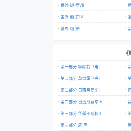
番外 缬 罗VII
番
番外 缬 罗IV
番
番外 缬 罗I
《
第一部分 容颜若飞电I
第二部分 草绿霜已白I
第二部分 日西月复东I
第二部分 日西月复东IV
第三部分 华鬓不耐秋II
第
第三部分 尾 声
番