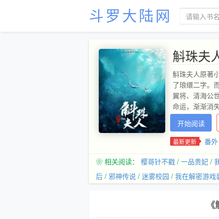
斗罗大陆网
斛珠夫
斛珠夫人原著
了琅缳二字。
翼将、清海公
命运，渐渐消
内乱夺去了年
开始阅读
工具。遭人痛
世，要自己毁
番外 
最新更新
莹圆润的鲛珠
❀ 相关阅读：
樱哥针不戳
/
一品贵妃
/
后
/
邪神传说
/
迷雾校园
/
我在解密游戏
《