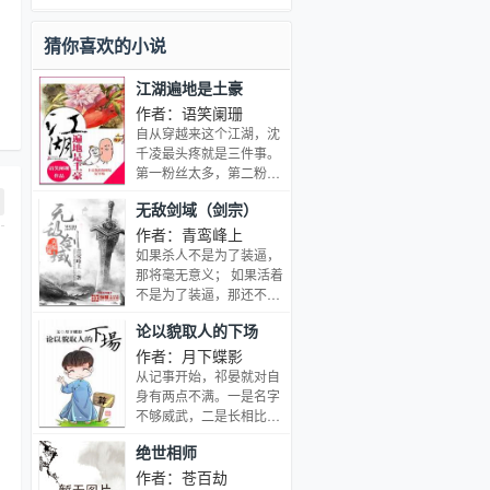
母加入骑士圣殿，奇迹、诡计，不断在
他身上上演。在这人类六大圣殿与魔族
猜你喜欢的小说
七十二柱魔神相互倾轧的世界，他能否
登上象征着骑士最高荣耀的神印王座？
江湖遍地是土豪
作者：语笑阑珊
自从穿越来这个江湖，沈
千凌最头疼就是三件事。
第一粉丝太多，第二粉丝
太多，第三还是粉丝太
无敌剑域（剑宗）
多。 秦少宇：山下又来了
一堆百姓，说想跟你学降
作者：青鸾峰上
雨。 沈千凌震惊，我什么
如果杀人不是为了装逼，
时候掌握了这种技能？ 江
那将毫无意义； 如果活着
湖难道不应该血雨又腥
不是为了装逼，那还不如
风，你们稍微按照剧情走
死了。 杀，就杀他个尸横
论以貌取人的下场
一下啊！
遍野，装，就装他个巅峰
不败！
作者：月下蝶影
从记事开始，祁晏就对自
身有两点不满。一是名字
不够威武，二是长相比名
字还要不威武。然而，这
绝世相师
一切并不影响他走上钢牙
小白兔的康庄大道。 作者
作者：苍百劫