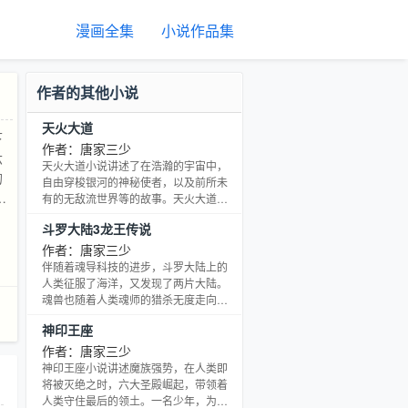
漫画全集
小说作品集
作者的其他小说
天火大道
下
作者：唐家三少
六
天火大道小说讲述了在浩瀚的宇宙中，
的
自由穿梭银河的神秘使者，以及前所未
的
有的无敌流世界等的故事。天火大道是
一条长达两千零四十八米的街道，这里
的
斗罗大陆3龙王传说
有着一百六十八间店铺，每一位店铺的
主人，都是一位强大的异能者。绰号宙
作者：唐家三少
晶
斯的佣兵界之王，因为妻子在意...
伴随着魂导科技的进步，斗罗大陆上的
人类征服了海洋，又发现了两片大陆。
魂兽也随着人类魂师的猎杀无度走向灭
亡，沉睡无数年的魂兽之王在星斗大森
神印王座
林最后的净土苏醒，它要带领仅存的族
人，向人类复仇！唐舞麟立志要成为一
作者：唐家三少
名强大的魂师，可当武魂觉醒时，苏醒
神印王座小说讲述魔族强势，在人类即
的，却是……旷世之才，龙王之争，我
将被灭绝之时，六大圣殿崛起，带领着
们的龙王传说，将由此开始。。。
人类守住最后的领土。一名少年，为救