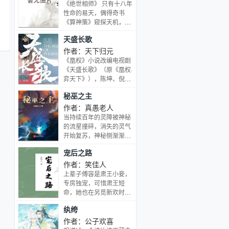
语言流畅自然，字里行间
《绝世相师》 只有十八年
充满真实的生活气息。开
性命的易天，偶得奇书
篇准确的把握住主角形
《算神策》窥探天机，从
象，让读者充满想象。题
此踏上了与人斗，与鬼
天盛长歌
材方面，金手指逆袭兼具
斗，与妖斗，与天斗的劫
充满传奇色彩的玄学元
运之路！且看他如何成就
作者：天下归元
素，大大增添了文章的可
史上第一相师的称号！
《凰权》小说改编电视剧
看性。
《天盛长歌》（原《凰权·
弈天下》），陈坤、倪妮
领衔主演。
秘巫之主
作者：真愚老人
当持续百年的灵障被神秘
的流星撞碎，消失的灵气
开始复苏，神秘侧渐渐恢
复，魔法、巫术、诅咒、
宠后之路
超凡生物、诡秘的传说、
异域的魔神旧秩序轰隆倒
作者：笑佳人
塌，新生的秩序却混乱而
上辈子傅容是肃王小妾，
迷茫。 在这一场前所未有
专房独宠，可惜肃王短
的变革即将来临之际，唐
命，她也在另觅新欢时重
奇苏醒过来，他发现自己
生了。傅容乐坏了，重生
纨绔
变成了一个低劣的痛苦魔
好啊，这回定要挑最好的
鬼，而且被挂在了十字架
男人嫁掉。谁料肃王突然
作者：公子欢喜
上 PS：此文为类似近现
缠了上来，动手动脚就算