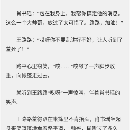
肖书瑶：“包在我身上，我帮你搞定他的消息。
这么一个大帅哥，放过了太可惜了。路路，加油！”
王路路：“哎呀你不要乱讲好不好，让人听到了
羞死了！”
路平心里窃笑，“咳……”咳嗽了一声脚步放
重，向帐篷走过去。
就听到王路路“哎呀”一声惊叫，伴着肖书瑶的
笑声。
王路路羞得趴在帐篷里不肯抬头，肖书瑶坐起
身来笑嘻嘻地看着路平道，“帅哥，偷听过了多久