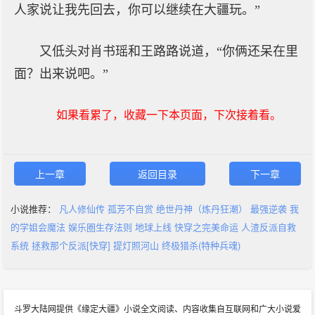
人家说让我先回去，你可以继续在大疆玩。”
又低头对肖书瑶和王路路说道，“你俩还呆在里
面？出来说吧。”
如果看累了，收藏一下本页面，下次接着看。
上一章
返回目录
下一章
小说推荐：
凡人修仙传
孤芳不自赏
绝世丹神（炼丹狂潮）
最强逆袭
我
的学姐会魔法
娱乐圈生存法则
地球上线
快穿之完美命运
人渣反派自救
系统
拯救那个反派[快穿]
提灯照河山
终极猎杀(特种兵魂)
斗罗大陆网提供《缘定大疆》小说全文阅读、内容收集自互联网和广大小说爱