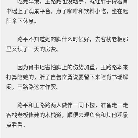
吃完早饭，王路路也没动手，就让胖子搀着肖
书瑶上了观景平台，点了咖啡和饮料小吃，坐在遮
阳伞下休息。
路平不知道她的脚什么时候好，去客栈老板那
里又续了一天的房费。
因为肖书瑶害怕脚上的伤势加重，王路路本来
打算陪她的，胖子自告奋勇说要留下来陪肖书瑶解
闷，王路路这才作罢。
路平和王路路两人做伴一同下楼，准备走一走
客栈老板修建的木栈道，顺便去观鱼台和其他观景
点看看。