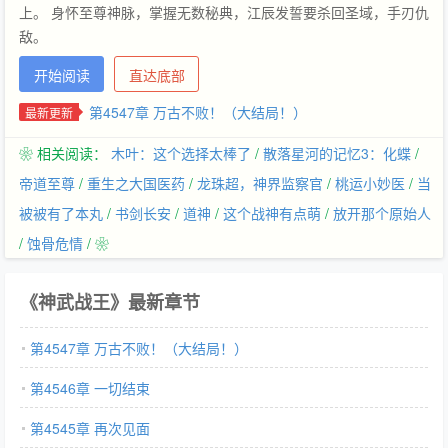
上。 身怀至尊神脉，掌握无数秘典，江辰发誓要杀回圣域，手刃仇
敌。
开始阅读
直达底部
第4547章 万古不败！（大结局！）
最新更新
❀ 相关阅读：
木叶：这个选择太棒了
/
散落星河的记忆3：化蝶
/
帝道至尊
/
重生之大国医药
/
龙珠超，神界监察官
/
桃运小妙医
/
当
被被有了本丸
/
书剑长安
/
道神
/
这个战神有点萌
/
放开那个原始人
/
蚀骨危情
/ ❀
《神武战王》最新章节
第4547章 万古不败！（大结局！）
第4546章 一切结束
第4545章 再次见面