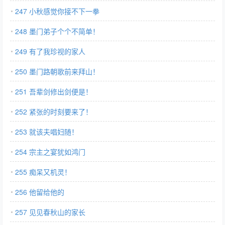
247 小秋感觉你接不下一拳
248 墨门弟子个个不简单！
249 有了我珍视的家人
250 墨门路朝歌前来拜山！
251 吾辈剑修出剑便是！
252 紧张的时刻要来了！
253 就该夫唱妇随！
254 宗主之宴犹如鸿门
255 痴呆又机灵！
256 他留给他的
257 见见春秋山的家长