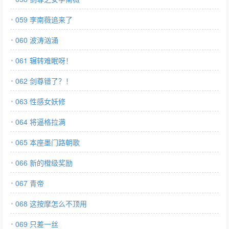
059 李南薇追来了
060 波涛汹涌
061 辗转难眠呀！
062 剑尊错了？！
063 性感女妖修
064 将逼格拉满
065 本座墨门路朝歌
066 新的橙级奖励
067 青帝
068 这按摩怎么不顶用
069 只差一丝