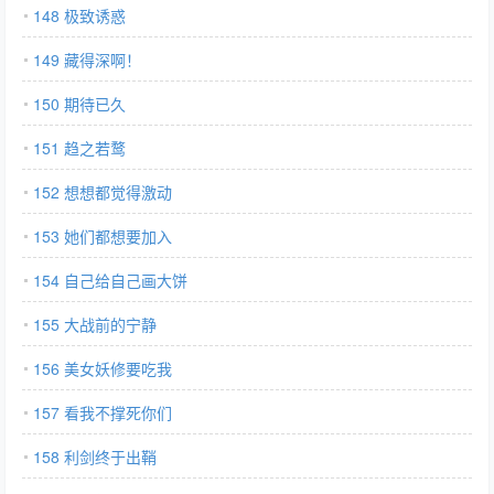
148 极致诱惑
149 藏得深啊！
150 期待已久
151 趋之若鹜
152 想想都觉得激动
153 她们都想要加入
154 自己给自己画大饼
155 大战前的宁静
156 美女妖修要吃我
157 看我不撑死你们
158 利剑终于出鞘