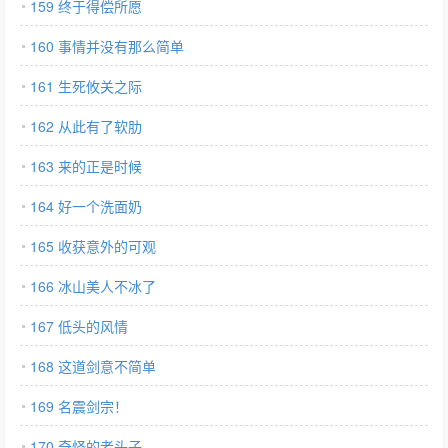
159 终于得偿所愿
160 事情并没有那么简单
161 生死攸关之际
162 从此有了软肋
163 来的正是时候
164 好一个洗面奶
165 收获意外的可观
166 冰山美人不冰了
167 低头的风情
168 这道剑意不简单
169 名震剑宗！
170 奇怪的老头子