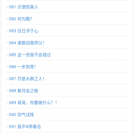
081 识酒悦美人
082 何为酷？
083 往日浮于心
084 谁敢动我师父！
085 这一世我不会错过
086 一步到胃！
087 尽是水群之人！
088 紫月会之秘
089 哥哥，你要做什么？！
090 剑气试炼
091 我平A带暴击