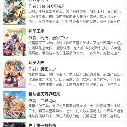
作者：HeHeX蛋糕月
山村少年韩立出生贫苦。为了补贴家用，加入江湖门派七玄门。
因身具灵根，被门派内神秘的墨大夫收为弟子，修炼《长春
功》。虽然资质平庸，但韩立凭着不屈的意志，和一个偶然捡到
的神秘小瓶，踏上了凶险的修仙之路……
神印王座
作者：杨浩，唐家三少
根据唐家三少热门小说《神印王座》改编，又是一部国产玄幻小
说漫画化之大作！ 魔族强势，在人类即将被灭绝之时，六大圣
殿崛起，带领着人类守住最后的领土。一名少年，为救母加入骑
士圣殿，奇迹、诡计，不断在他身上上演。 在这人类六大圣殿
斗罗大陆
与魔族七十二柱魔神相互倾轧的世界，他能否登上象征着骑士最
高荣耀的神印王座？ “每一张神印王座都是一件真正的神器，上
作者：唐家三少
面有神留下的烙印。我的目标就是有一天能够成为一名神印骑
根据唐家三少热门小说《斗罗大陆》改编的漫画，是国产玄幻大
士！”
作漫画化之代表作。四大宗族，奇门易术，魂兽神将，七怪真
身……视觉冲击力无限，本站的漫友们别害怕，背上小包包陪主
角一起去练级吧。唐门外门弟子唐三，因偷学内门绝学为唐门所
我从诸天万界归来
不容，跳崖明志时却来到了另一个世界，一个属于武魂的世界。
名叫斗罗大陆。这里没有魔法，没有斗气，没有武术，却有神奇
作者：三界动画
的武魂。这里的每个人，在自己六岁的时候，都会在武魂殿中令
天牢枯坐三年，他携七条诸天最强血脉，十二种巅峰职业技能，
武魂觉醒。特别出色的武魂却可以用来修炼，这个职业，是斗罗
三十六套万界至尊功法，七十二门玄妙最强绝技，一百零八道混
大陆上最为强大也是最重要的职业——魂师!
沌法则满级归来！但功法满级的他，武魂竟是一头猪？这和剧本
不一样啊喂！
史上第一祖师爷