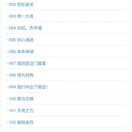
092 轻松破关
093 榜一大哥
094 剑招，声声慢
095 剑心通透
096 本命神通
097 我同意这门婚事
098 情为何物
099 我们中出了叛徒！
100 群鸟灾祸
101 天地之力
102 破除血阵