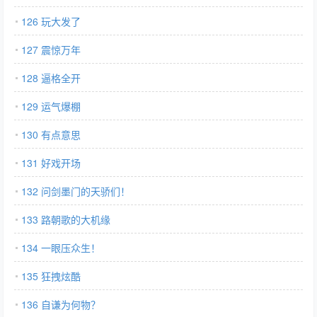
126 玩大发了
127 震惊万年
128 逼格全开
129 运气爆棚
130 有点意思
131 好戏开场
132 问剑墨门的天骄们！
133 路朝歌的大机缘
134 一眼压众生！
135 狂拽炫酷
136 自谦为何物？