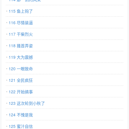
115 鱼上钩了
116 尽情装逼
117 干柴烈火
118 搔首弄姿
119 大为震撼
120 一眼致命
121 全民疯狂
122 开始搞事
123 这次轮到小秋了
124 不愧是我
125 蜜汁自信