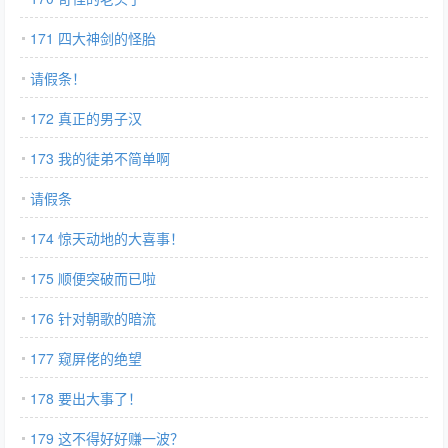
171 四大神剑的怪胎
请假条！
172 真正的男子汉
173 我的徒弟不简单啊
请假条
174 惊天动地的大喜事！
175 顺便突破而已啦
176 针对朝歌的暗流
177 窥屏佬的绝望
178 要出大事了！
179 这不得好好赚一波？