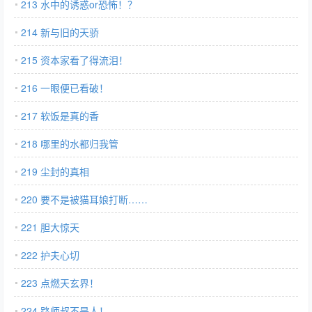
213 水中的诱惑or恐怖！？
214 新与旧的天骄
215 资本家看了得流泪！
216 一眼便已看破！
217 软饭是真的香
218 哪里的水都归我管
219 尘封的真相
220 要不是被猫耳娘打断……
221 胆大惊天
222 护夫心切
223 点燃天玄界！
224 路师叔不是人！