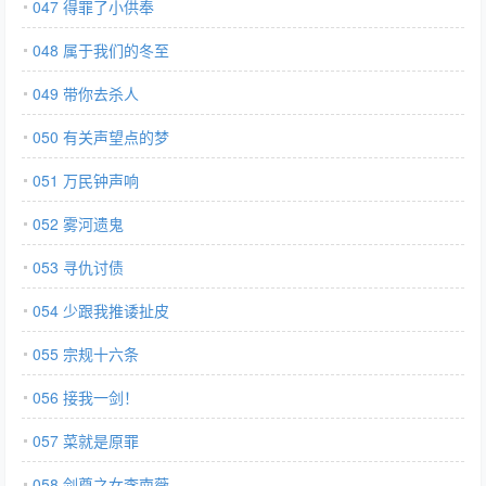
047 得罪了小供奉
048 属于我们的冬至
049 带你去杀人
050 有关声望点的梦
051 万民钟声响
052 雾河遗鬼
053 寻仇讨债
054 少跟我推诿扯皮
055 宗规十六条
056 接我一剑！
057 菜就是原罪
058 剑尊之女李南薇