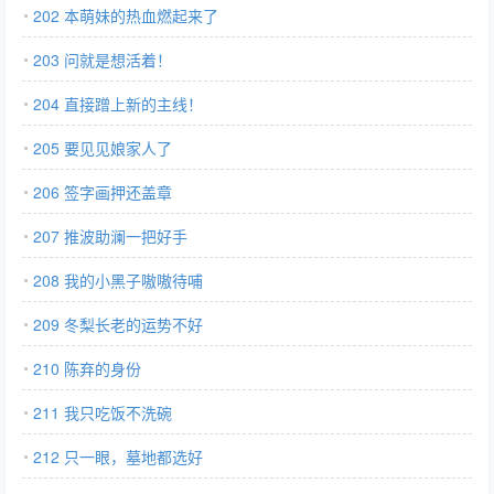
202 本萌妹的热血燃起来了
203 问就是想活着！
204 直接蹭上新的主线！
205 要见见娘家人了
206 签字画押还盖章
207 推波助澜一把好手
208 我的小黑子嗷嗷待哺
209 冬梨长老的运势不好
210 陈弃的身份
211 我只吃饭不洗碗
212 只一眼，墓地都选好