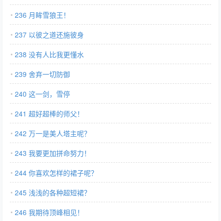
236 月眸雪狼王！
237 以彼之道还施彼身
238 没有人比我更懂水
239 舍弃一切防御
240 这一剑，雪停
241 超好超棒的师父！
242 万一是美人塔主呢？
243 我要更加拼命努力！
244 你喜欢怎样的裙子呢？
245 浅浅的各种超短裙？
246 我期待顶峰相见！