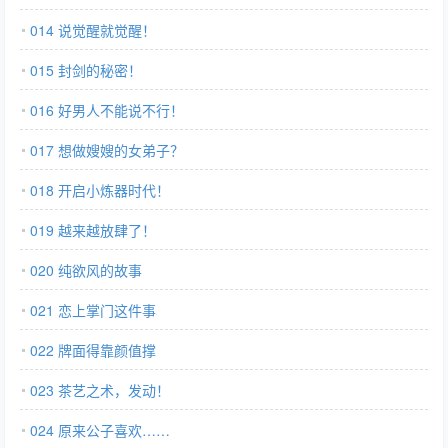
014 说觉醒就觉醒！
015 封剑的秘密！
016 好男人不能说不行！
017 想做嫂嫂的女弟子？
018 开启小炼器时代！
019 越来越放肆了！
020 纯欲风的故事
021 恋上掌门这件事
022 牌面得靠颜值撑
023 茶艺之术，发动！
024 原来公子喜欢……