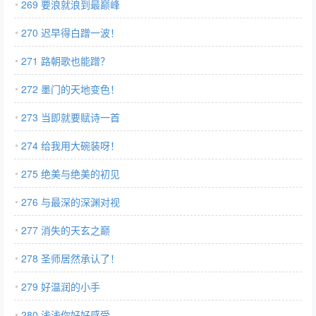
269 要浪就浪到最巅峰
270 迟早得白蹭一波！
271 路朝歌也能蹭？
272 墨门的天地变色！
273 当即就要赋诗一首
274 给我用大碗装呀！
275 绝美与绝美的初见
276 与最深的深渊对视
277 消失的天玄之巅
278 圣师居然承认了！
279 好温润的小手
280 浅浅你好好感受