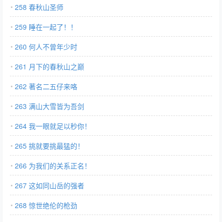
258 春秋山圣师
259 睡在一起了！！
260 何人不曾年少时
261 月下的春秋山之巅
262 著名二五仔来咯
263 满山大雪皆为吾剑
264 我一眼就足以秒你！
265 挑就要挑最猛的！
266 为我们的关系正名！
267 这如同山岳的强者
268 惊世绝伦的枪劲