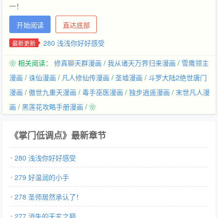
一！
开始阅读
直达底部
280 浅浅你好好感受
最新更新
❀ 相关阅读：
修真聊天群漫画
/
我从诸天万界归来漫画
/
雪鹰领主
漫画
/
诛仙漫画
/
凡人修仙传漫画
/
圣墟漫画
/
斗罗大陆2绝世唐门
漫画
/
傲世九重天漫画
/
毒手巫医漫画
/
独步逍遥漫画
/
末世凡人漫
画
/
黑莲花攻略手册漫画
/ ❀
《掌门低调点》最新章节
280 浅浅你好好感受
279 好温润的小手
278 圣师居然承认了！
277 消失的天玄之巅