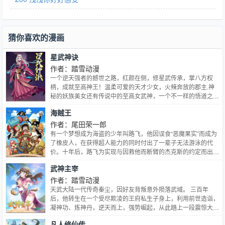
猜你喜欢的漫画
星武神诀
作者：踏雪动漫
一个逆天强者的撼世之路，红颜在侧，修星武传承，掌八方权
柄，成就至高神王！温柔可爱的天才少女，火辣奔放的郡主.神
秘的妖族美女还有传说中的至高女武神，一个不一样的悟道之
路，一段不一样的传奇！…
海贼王
作者：尾田荣一郎
有一个梦想成为海盗的少年叫路飞，他因误食“恶魔果实”而成为
了橡皮人，在获得超人能力的同时付出了一辈子无法游泳的代
价。十年后，路飞为实现与因救他而断臂的杰克斯的约定而出
海，开始了以成为海盗王为目标的伟大的冒险旅…
武神主宰
作者：踏雪动漫
天武大陆一代传奇秦尘，因好友背叛意外陨落武域。 三百年
后，他转生在一个受尽欺凌的王府私生子身上，利用前世造诣，
凝神功、炼神丹，逆天而上，强势崛起，从此踏上一段震惊大陆
的惊世之旅。
凡人修仙传