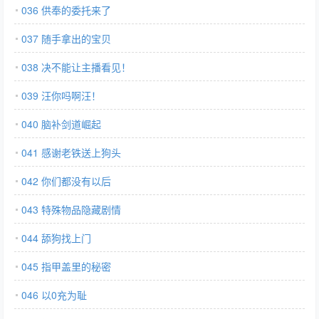
036 供奉的委托来了
037 随手拿出的宝贝
038 决不能让主播看见！
039 汪你吗啊汪！
040 脑补剑道崛起
041 感谢老铁送上狗头
042 你们都没有以后
043 特殊物品隐藏剧情
044 舔狗找上门
045 指甲盖里的秘密
046 以0充为耻