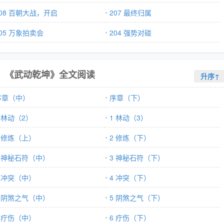
208 百朝大战，开启
207 最终归属
05 万象拍卖会
204 强势对碰
《武动乾坤》全文阅读
升序↑
序章（中）
序章（下）
 林动（2）
1 林动（3）
2 修炼（上）
2 修炼（下）
3 神秘石符（中）
3 神秘石符（下）
4 冲突（中）
4 冲突（下）
5 阴煞之气（中）
5 阴煞之气（下）
6 疗伤（中）
6 疗伤（下）