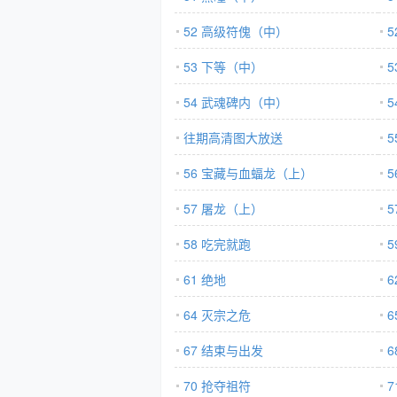
52 高级符傀（中）
53 下等（中）
54 武魂碑内（中）
往期高清图大放送
56 宝藏与血蝠龙（上）
57 屠龙（上）
58 吃完就跑
5
61 绝地
6
64 灭宗之危
6
67 结束与出发
6
70 抢夺祖符