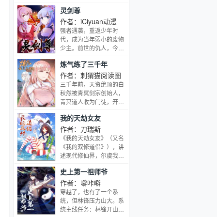
主角光环真是耀...[展开]
轰， 路上闭眼救救的男弟
灵剑尊
子竟是第一天才， 踢个球
把重生后的武帝踢到怀疑
作者：iCiyuan动漫
人生 看着废物的小弟是个
强者遇袭，重返少年时
陨落的天才 这个宗门，全
代，成为当年弱小的废物
是妖孽啊…… 上苍要我末
少主。前世的仇人，今
流门派逆天，挡不住啊
生，绝不会放过！前世的
炼气练了三千年
遗憾，今生，一定要弥
补！待到灵剑长啸之时，
作者：刺猬猫阅读图
天地三界，我为至尊！若
三千年前，天资绝顶的白
有不从者，一剑，杀之！
秋然被青冥剑宗创始人，
[展开]
青冥道人收为门徒，开始
修仙之路。三千年后，白
我的天劫女友
秋然的师尊青冥道人飞升
成仙，大师兄渡劫失败身
作者：刀瑞斯
死道消，就连最小的小师
《我的天劫女友》（又名
妹的六世孙都筑基成功，
《我的双修道侣》），讲
学会了御剑乘风而行。而
述现代修仙界，尔虞我
经历三千年的苦修，白秋
诈，弱肉强食，人人自
史上第一祖师爷
然他，终于达到了炼气期
危。保安马英雄救下修仙
第六万六千六百六十四层
少女之后，误打误撞的开
作者：噼咔噼
的境界。
始了修行之路[展开]
穿越了，也有了一个系
统，但林锋压力山大。系
统主线任务：林锋开山立