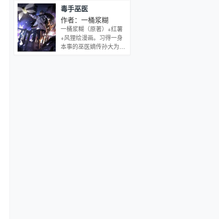
派，建立史上第一大宗
毒手巫医
门，林锋本人成为第一祖
师。于是为了成为史上第
作者：一桶浆糊
一祖师爷，林锋开始奋
一桶浆糊（原著）+红薯
斗。少年，跟为师一起开
+风狸绘漫画。习得一身
山立派吧！
本事的巫医嫡传孙大为下
山入世，没有天大的抱
负，只想家人健康快乐，
自己能够治病救人赚点小
钱，却没想到总有麻烦找
上自己，面对尘世种种诱
惑纠葛，且看一个胖子如
何扮猪吃老虎，并将巫医
发扬光大。