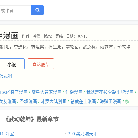
坤漫画
作者：神漫
状态： 完结
日期： 07-10
阴阳，夺造化，转涅槃，握生死，掌轮回。武之极，破苍穹，动乾坤......
小说
直达底部
 死灵将
在太凶猛了漫画
/
魔皇大管家漫画
/
仙逆漫画
/
我就是不按套路出牌漫画
/
女友漫画
/
圣墟漫画
/
斗罗大陆漫画
/
总裁在上漫画
/
海贼王漫画
/ ❀
《武动乾坤》最新章节
11 夺宝
210 黑龙啸天印