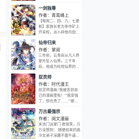
妹妹：祢豆子亦异变成凶
穹，动乾坤......
一剑独尊
暴的鬼。在猎鬼人的指引
下，立志成为猎鬼人的炭
作者：青鸾峰上
治郎与变成鬼却尚存理智
【每周二、四、六、七更
的的祢豆子二人踏上了旅
新】家族长老为争夺矿上
程。通过艰苦的剑术修行
开采权，派人碎他丹田，
与赌命试炼，炭治郎成为
从此成为叶家弃子。然而
了鬼猎人组织“鬼杀队”的
仙帝归来
他却因母亲流血的戒指意
一员。为了让妹妹祢豆子
外进入界狱塔，得神秘人
作者：掌阅
变回人类，为了讨伐杀害
指点，修炼从未有人修炼
三年前，云青岩从凡人界
家人的恶鬼，为了斩断悲
过的剑道。叶家弃少叶
意外坠入仙界。三千年
伤的连锁，少年与鬼的战
玄：“我必须变得强大...
后，他成为叱咤仙界的云
斗不曾停歇...[展开]
[展开]
帝。破开虚空，回到凡人
驭灵师
界的云青岩发现这里的时
间只过了三年。\"曾经，
作者：时代漫王
我没有实力守护心爱之
驭灵师漫画:“我被丢到自
人，如今，我要整个世界
己的漫画里啦！”“我变强
匍匐在我脚下。[展开]
了，但也秃了……”“那个
把我扔进这个世界的
万古最强宗
SB，你对力量一无所
知！”“等等！光头太丑
作者：阅文漫画
了！我才不要做埼玉老
末流门派掌门 君常笑，万
师！”“不过我怎么就成了
万没想到： 随便招来的高
配角呢？旁边那个家伙的
冷女弟子深藏不露牛逼拉