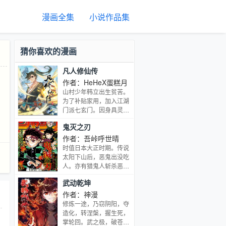
漫画全集
小说作品集
猜你喜欢的漫画
凡人修仙传
作者：HeHeX蛋糕月
山村少年韩立出生贫苦。
为了补贴家用，加入江湖
门派七玄门。因身具灵
根，被门派内神秘的墨大
鬼灭之刃
夫收为弟子，修炼《长春
功》。虽然资质平庸，但
作者：吾峠呼世晴
韩立凭着不屈的意志，和
时值日本大正时期。传说
一个偶然捡到的神秘小
太阳下山后，恶鬼出没吃
瓶，踏上了凶险的修仙之
人。亦有猎鬼人斩杀恶
路……
鬼、保护人们。卖炭少年·
武动乾坤
炭治郎，他那平凡而幸福
的日常生活，在家人遭到
作者：神漫
恶鬼袭击的那一天发生剧
修炼一途，乃窃阴阳，夺
变。母亲与四个弟妹惨遭
造化，转涅槃，握生死，
杀害，而与他一起生还的
掌轮回。武之极，破苍