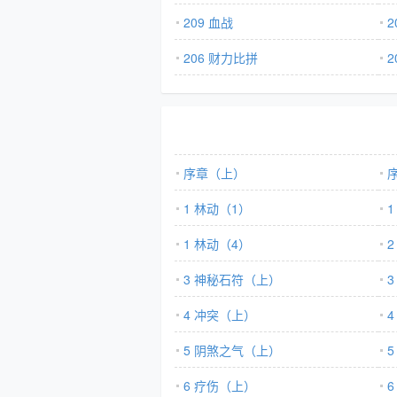
209 血战
206 财力比拼
2
序章（上）
1 林动（1）
1
1 林动（4）
3 神秘石符（上）
4 冲突（上）
5 阴煞之气（上）
6 疗伤（上）