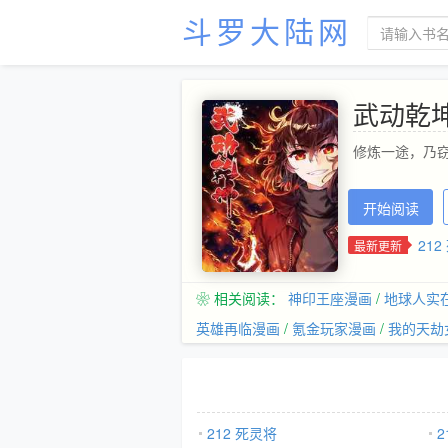
斗罗大陆网
武动乾
修炼一途，乃窃
开始阅读
212
最新更新
❀ 相关阅读：
神印王座漫画
/
地球人实
英雄再临漫画
/
氪金玩家漫画
/
我的天劫
212 死灵将
2