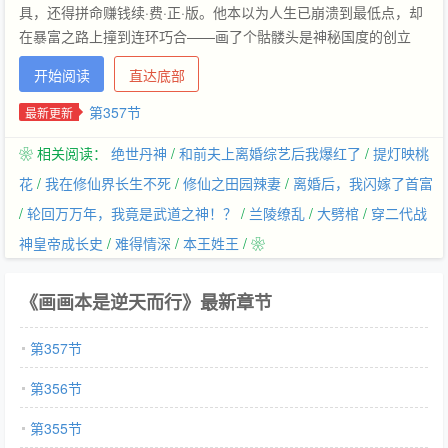
具，还得拼命赚钱续·费·正·版。他本以为人生已崩溃到最低点，却
在暴富之路上撞到连环巧合——画了个骷髅头是神秘国度的创立
者，画了个魔法师是暗语深渊领主，有天不小心打个响指召唤摸鱼
开始阅读
直达底部
产物，多出一只六翼天使软软叫他主人。偶遇的夜店头牌是人鱼
王，棺材底撞醒的恶龙来自地狱，路边随便捡到的小绵羊都是灭世
第357节
最新更新
魔剑。季渊：这不科学！！为什么会这样OAO！！！一众帅男人：
❀ 相关阅读：
绝世丹神
/
和前夫上离婚综艺后我爆红了
/
提灯映桃
醒醒，你是天选之子。—-忠犬闷骚帝王攻（梅川）X游戏鬼才小坏
蛋受（季渊）主受，HE，全程修罗场。
花
/
我在修仙界长生不死
/
修仙之田园辣妻
/
离婚后，我闪嫁了首富
/
轮回万万年，我竟是武道之神！？
/
兰陵缭乱
/
大劈棺
/
穿二代战
神皇帝成长史
/
难得情深
/
本王姓王
/ ❀
《画画本是逆天而行》最新章节
第357节
第356节
第355节