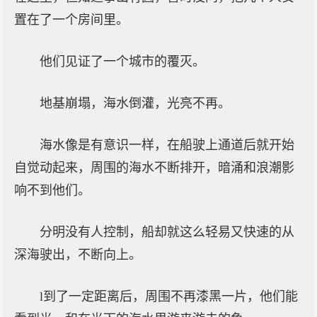
置在了一个房间里。
他们见证了一个城市的覆灭。
地基崩塌，海水倒灌，光亮不再。
海水像是有意识一样，在船驶上通道后就开始
自觉动起来，周围的海水不断排开，暗涌和浪潮影
响不到他们。
分明没有人控制，船却就这么轻易又快速的从
深海驶出，不断向上。
l到了一定距离后，周围不再漆黑一片，他们能