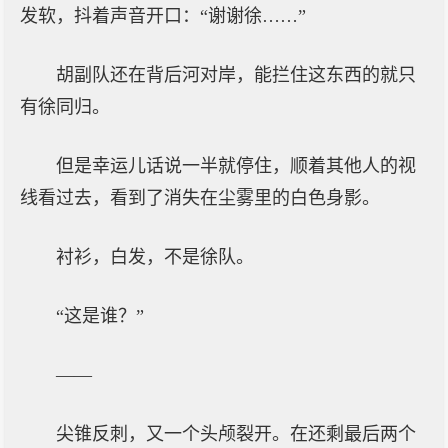
发软，抖着声音开口：“谢谢徐……”
胡副队还在背后河对岸，能拦住这东西的就只
有徐同归。
但是幸运儿话说一半就停住，顺着其他人的视
线看过去，看到了消失在尘雾里的白色身影。
衬衫，白发，不是徐队。
“这是谁？”
——
尖锥反刺，又一个头颅裂开。在还剩最后两个