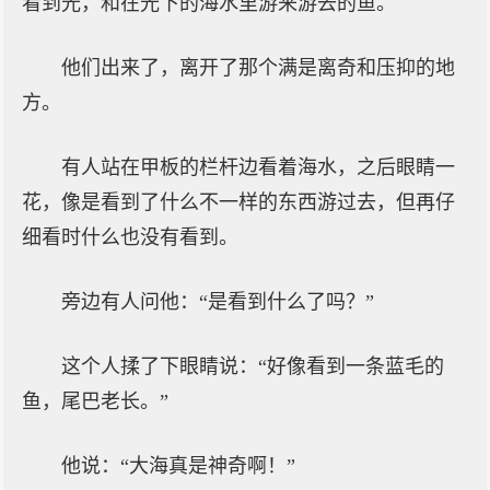
看到光，和在光下的海水里游来游去的鱼。
他们出来了，离开了那个满是离奇和压抑的地
方。
有人站在甲板的栏杆边看着海水，之后眼睛一
花，像是看到了什么不一样的东西游过去，但再仔
细看时什么也没有看到。
旁边有人问他：“是看到什么了吗？”
这个人揉了下眼睛说：“好像看到一条蓝毛的
鱼，尾巴老长。”
他说：“大海真是神奇啊！”