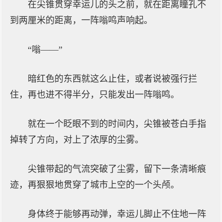
在尖锥贯穿幸运儿的头之前，就在距离瞳孔不
到两厘米的距离，一阵嗡鸣声响起。
“嗡——”
暗红色的东西就这么止住，或者说被强行拦
住，再也进不得半分，只能发出一阵嗡鸣。
就在一个眨眼不到的时间内，尖锥被苍白手指
掉转了方向，对上了浓厚的尘雾。
尖锥带起的气流突破了尘雾，留下一条清晰痕
迹，再狠狠地贯穿了城市上空的一个头颅。
身体终于能够再动弹，幸运儿脚止不住地一阵