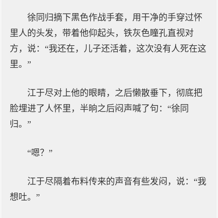
徐同归摘下黑色作战手套，用干净的手穿过怀
里人的头发，带着他仰起头，铁灰色瞳孔直视对
方，说：“我还在，儿子还活着，这次没有人死在这
里。”
江于尽对上他的眼睛，之后懒散垂下，彻底把
脸埋进了人怀里，半晌之后闷声喊了句：“徐同
归。”
“嗯？”
江于尽隔着布料传来的声音有些发闷，说：“我
想吐。”