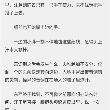
里，注意到陈景只有一只手在使力，毫不犹豫把手
搭了上去。
细丝也开始攀上她的手。
一边的小胖一刻不停地拔这些细线，急得头上
汗水大颗掉。
意识到之后会发生什么，肉堆越加不安分，仅
剩一个的头颅快速转向这边，人脸里冒出带着倒钩
的尖刺，怪异的音调在在场人的脑子里炸开。
东西终于找到，不再像之前那样想办法拖时
间，江于尽直接一脚把头颅踩进废墟里，说：“安