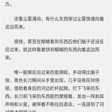
方。
浓重尘雾涌动，有什么东西穿过尘雾快速向着
这边而来。
很快，甚至在眼睛看到东西后他们脑子还没反
应过来，就这样看着快到模糊的东西向着这边而
来。
唯一能够反应过来的是胡砾，手动得比脑子
快，黑色长刀瞬间从手里出现，几乎没有任何停
顿，借助着身后的河边栏杆起跳，拦下飞来的东
西。长刀和飞来的东西剧烈摩擦着，发出一阵刺耳
声响和火星，被带着不断往后退去，一连退到了河