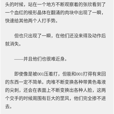
头的时候，站在一个地方不断观察着的张欣看到了
一个血红的棱形晶体在翻涌的肉块中出现了一瞬，
快速给其他两个人打手势。
但也只出现了一瞬，在他们还没来得及动作后
就消失。
——并且他们也很难近身。
即使像是被001压着打，但能和001打得有来回
的东西一定不简单。肉堆不断变换各种带黄色毒液
的尖刺，还会在表面上不断变换出各种人脸，这两
个交手的时候周围有巨大的罡风，他们完全掺不进
去。