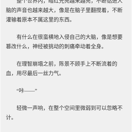
整个世界内，暗红光亮越来越亮，不断钻进人
脑的声音也越来越大，像是在脑子里翻搅着，不断
灌输着原本不属这里的东西。
有什么在很蛮横地入侵自己的大脑，像是想要
篡改什么，神经被挑动的刺痛牵动着全身。
在理智崩塌之前，陈景不顾手上不断流着的
血，用尽最后一丝力气。
“咔——”
轻微一声响，在整个空间里微弱到可以忽略不
计。