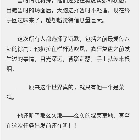
当时情况特殊，他们还处在极度紧张的状态，
目睹当时的场面后，大脑选择暂时不处理，现在终
于回过味来了，越想越觉得信息量巨大。
这次所有人都选择了沉默，包括之前最爱传八
卦的徐高。他扒拉在栏杆边吹风，疯狂复盘之前发
生过的事情，目光深远，背影萧瑟，手上就差来根
烟。
——原来这个世界真的，就只有他一个是菜
鸡。
他还听了那么久那——么久的绿茵草地，甚至
在这次任务出发前还在听！！