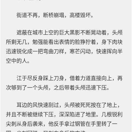
街道不再，断桥崩塌，高楼毁坏。
遮蔽在城市上空的巨大黑影不断晃动着，头颅
所剩无几，勉强能看出表情的脸狰狞着，身下肉块
迅速锐化成一把弯曲刀样，寒芒闪动，快速挥向半
空中的人。
江于尽反身踩上刀身，借着力道直接向上，再
次够到了一个头颅，之后带着头颅迅速下压。
耳边的风快速刮过，头颅被死死按在了地上，
并且不断被继续下压，深深陷进了地里。几根锐利
尖刺从身后袭来，他反手拿过钢管在手里转了一