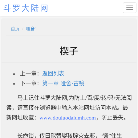
斗罗大陆网
首页
哑舍1
楔子
上一章：
返回列表
下一章：
第一章 哑舍·古镜
马上记住斗罗大陆网,为防止/百/度/转/码/无法阅
读，请直接在浏览器中输入本站网址访问本站。最
新网址收藏：
www.douluodalumh.com
，防止丢失。
长命锁，传曰能替婴孩辟灾去邪，“锁”住生