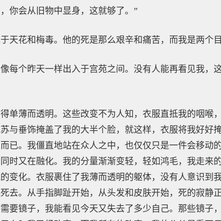
，你会从旧物中显身，这就够了。”
死于天花和梅毒。他的死是那么艰辛和痛苦，而我是两个
，像每个昨天一样出入于宫苑之间。没有人能再看见我，
。
变得单薄而透明。这些改变不为人知，衣服直抵我的咽喉
流苏与垂饰掩盖了我的大半个脸，就这样，衣服将我好好
过而已。我僵直地站在众人之中，也仅仅只是一件会移动
的同时又在融化。我的分量渐渐变轻，轻如鸿毛，我走来
我的变化。衣服裹住了我薄而透明的躯体，没有人意识到
地死去。从手指脚趾开始，从头发和皮肤开始，死的寂静
不需要镜子，我能看见今天又失去了多少自己。那些镜子