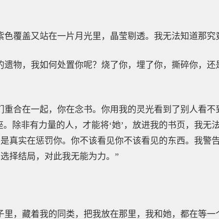
紫色覆盖又站在一片月光里，晶莹剔透。我无法知道那究
的遗物，我如何处置你呢？烧了你，埋了你，撕碎你，还
们重合在一起，你在念书。你用我的灵光看到了别人看不
宝座。除非有力量的人，才能将‘她’，放进我的书页，我
，是真实在惩罚你。你不该看见你不该看见的东西。我警
选择结局，对此我无能为力。”
子里，藏着我的同类，把我放在那里，我和她，都在等一