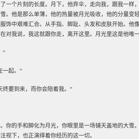
下了一个片刻的长度。月下，他弃伞，走向我，跟我一样
大雪。他是那么单薄，他的热量被月光吸收，他的分量变
的服饰中艰难汇合。从手指、脚趾、头发和皮肤开始。他
容在对我说，我这就跟你走，离开这里。月光里这是他唯
。”
在一起。”
天终要到来，而你会陪着我。”
失。你的手和脚化为月光，你眼里是一场铺天盖地的大雪
的注视下，也正演绎着你经历的这一切。