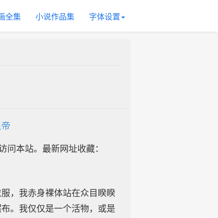
画全集
小说作品集
字体设置
皇帝
址访问本站。最新网址收藏：
衣服，我赤身裸体站在众目睽睽
摆布。我仅仅是一个活物，或是