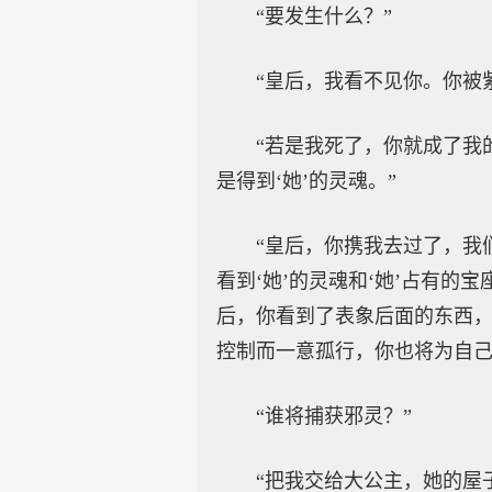
“要发生什么？”
“皇后，我看不见你。你被
“若是我死了，你就成了我
是得到‘她’的灵魂。”
“皇后，你携我去过了，我
看到‘她’的灵魂和‘她’占有的
后，你看到了表象后面的东西
控制而一意孤行，你也将为自己
“谁将捕获邪灵？”
“把我交给大公主，她的屋