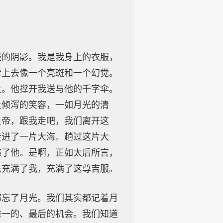
淡的阴影。我是我身上的衣服，
看上去像一个亮斑和一个幻觉。
上。他撑开我送与他的千字伞。
上倾泻的笑容，一如月光的清
皇帝，跟我走吧，我们离开这
走进了一片大海。趟过这片大
惑了他。是啊，正如太后所言，
法充满了我，充满了这尊吉服。
都忘了月光。我们其实都记着月
唯一的、最后的机会。我们知道