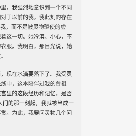
钟里，我强烈地意识到一个不同
相对于以前的我，我此刻的存在
是我，而不是被灵物驱使的虚
视着这一切。她冷漠、小心，不
的衣服。我明白，那目光说，她
定。
滴，现在水滴要落下了。我受灵
光线中，这本陪伴过我的曾祖
在宫里的这段经历和记忆，是否
大门的那一刻起，我就被当成一
奖赏。为此，我要问灵物几个问