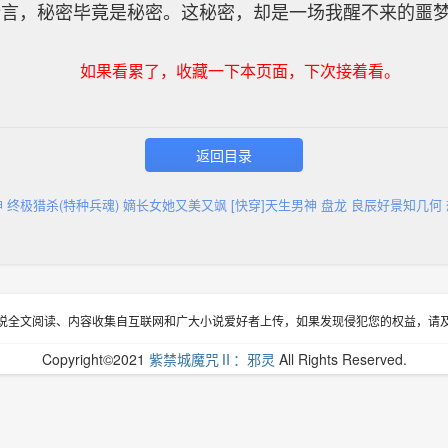
所言，秘密毕竟是秘密。这秘密，却是一场我醒不来的噩
如果看累了，收藏一下本页面，下次接着看。
返回目录
神
终极猎杀(特种兵魂)
嫡长女她又美又飒
[快穿]天生男神
盘龙
良辰好景知几何
说全文阅读、内容收集自互联网和广大小说爱好者上传，如果发现侵犯您的权益，请
Copyright©2021
紫禁城魔咒Ⅱ：邪灵
All Rights Reserved.