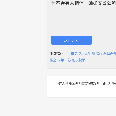
为不会有人相信。确如安公公
返回列表
小说推荐：
重生之似水流年
骊歌行
绝世杀
拔之书·第二卷·魁拔复活
斗罗大陆网提供《紫禁城魔咒Ⅱ：邪灵》小