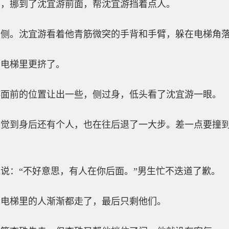
动，挪到了沈宜游前面，帮沈宜游挡着点人。
身侧。沈宜游看着他青筋微突的手背和手臂，躲在电梯角
，电梯里更挤了。
游面前的位置让出一些，侧过身，低头看了沈宜游一眼。
察觉到身后还有个人，也在往后退了一大步。差一点要撞
说：“不好意思，有人在你后面。”男生忙不迭道了歉。
，电梯里的人渐渐都走了，最后只剩他们。