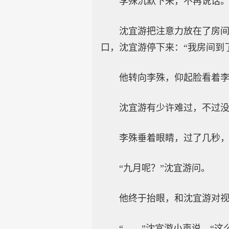
李殊沉默下来，不再说话
沈宜游把注意力放在了房
口，沈宜游停下来：“我房间到
他转向李殊，仰起脸看着
沈宜游有少许难过，不过没
李殊垂着眼睛，过了几秒，
“九月呢？”沈宜游问。
他终于抬眼，和沈宜游对视
“……”沈宜游小声说，“这