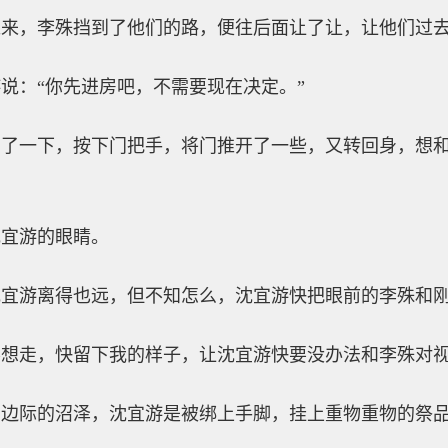
过来，李殊挡到了他们的路，便往后面让了让，让他们过
说：“你先进房吧，不需要现在决定。”
刷了一下，按下门把手，将门推开了一些，又转回身，想
沈宜游的眼睛。
沈宜游离得也远，但不知怎么，沈宜游快把眼前的李殊和
不想走，快留下我的样子，让沈宜游快要没办法和李殊对
有边际的沼泽，沈宜游是被绑上手脚，挂上重物重物的祭