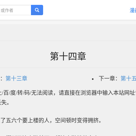
漫
第十四章
：
第十三章
下一章：
第十
/百/度/转/码/无法阅读，请直接在浏览器中输入本站网
丢失。
进了五六个要上楼的人，空间顿时变得拥挤。