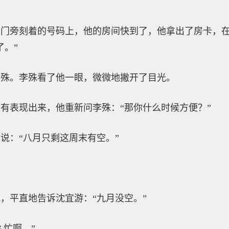
。
间门旁刻着的号码上，他的房间快到了，他拿出了房卡，
了。”
李殊。李殊看了他一眼，微微地撇开了目光。
有表现出来，他重新问李殊：“那你什么时候方便？”
说：“八月只剩这周末有空。”
，平直地告诉沈宜游：“九月没空。”
么忙啊。”