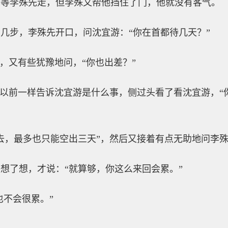
想等李殊先走，但李殊又帮他挡住了门，他就没有客气。
几步，李殊先开口，问沈宜游：“你在首都待几天？”
说，又有些犹豫地问，“你也出差？”
像以前一样告诉沈宜游是什么事，侧过头看了看沈宜游，“
去，最多也只能空出三天”，然后又接着有点无助地问李殊
想了想，才说：“就算够，你这么来回会累。”
也不会很累。”