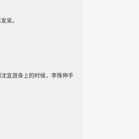
落发呆。
到沈宜游身上的时候，李殊伸手