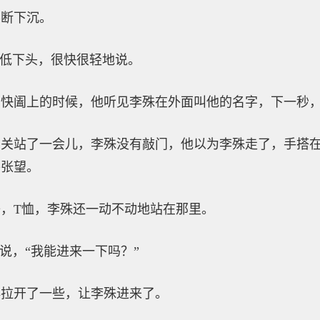
不断下沉。
地低下头，很快很轻地说。
门快阖上的时候，他听见李殊在外面叫他的名字，下一秒
玄关站了一会儿，李殊没有敲门，他以为李殊走了，手搭
外张望。
，T恤，李殊还一动不动地站在那里。
说，“我能进来一下吗？”
再拉开了一些，让李殊进来了。