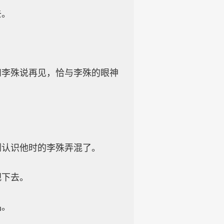
去。
和李殊说再见，恰与李殊的眼神
刚认识他时的李殊弄混了。
视下去。
品。